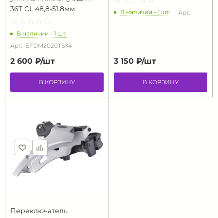
36T CL 48,8-51,8мм
В наличии - 1 шт.
Арт.:
☆
★
☆
★
☆
★
☆
★
☆
★
В наличии - 1 шт.
Арт.: EFDM2020TSX4
2 600 ₽/
шт
3 150 ₽/
шт
В КОРЗИНУ
В КОРЗИНУ
Переключатель