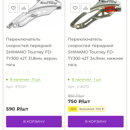
Переключатель
Переключатель
скоростей передний
скоростей передний
SHIMANO Tourney FD-
SHIMANO Tourney FD-
TY300 42T 31,8мм, верхн.
TY300 42T 34,9мм, нижняя
тяга
тяга
☆
★
☆
★
☆
★
☆
★
☆
★
☆
★
☆
★
☆
★
☆
★
☆
★
В наличии - 11 шт.
В наличии - 1 шт.
Арт.: 370121
Арт.: 2-8072
850 ₽/
шт
750 ₽/
шт
590 ₽/
шт
-12%
Экономия
100 ₽
В КОРЗИНУ
В КОРЗИНУ