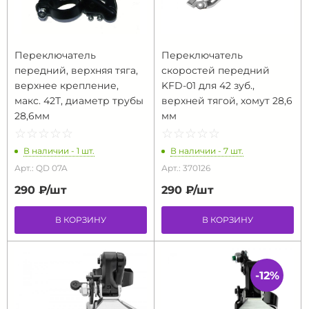
Переключатель
Переключатель
передний, верхняя тяга,
скоростей передний
верхнее крепление,
KFD-01 для 42 зуб.,
макс. 42Т, диаметр трубы
верхней тягой, хомут 28,6
28,6мм
мм
☆
★
☆
★
☆
★
☆
★
☆
★
☆
★
☆
★
☆
★
☆
★
☆
★
В наличии - 1 шт.
В наличии - 7 шт.
Арт.: QD 07A
Арт.: 370126
290 ₽/
шт
290 ₽/
шт
В КОРЗИНУ
В КОРЗИНУ
-12%