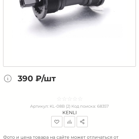
390 ₽/шт
☆
★
☆
★
☆
★
☆
★
☆
★
Артикул:
KL-08B (2)
Код поиска:
68357
KENLI
Фото и цена товара на сайте может отличаться от