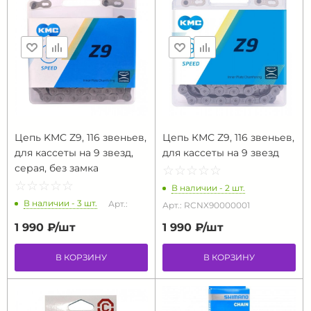
Цепь KMC Z9, 116 звеньев,
Цепь КМС Z9, 116 звеньев,
для кассеты на 9 звезд,
для кассеты на 9 звезд
серая, без замка
☆
★
☆
★
☆
★
☆
★
☆
★
☆
★
☆
★
☆
★
☆
★
☆
★
В наличии - 2 шт.
В наличии - 3 шт.
Арт.:
Арт.: RCNX90000001
1 990 ₽/
шт
1 990 ₽/
шт
В КОРЗИНУ
В КОРЗИНУ