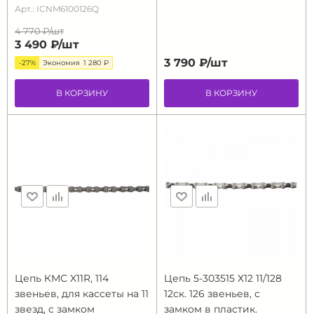
Арт.: ICNM6100126Q
4 770 ₽/
шт
3 490 ₽/
шт
3 790 ₽/
шт
-27%
Экономия
1 280 ₽
В КОРЗИНУ
В КОРЗИНУ
Цепь КМС X11R, 114
Цепь 5-303515 Х12 11/128
звеньев, для кассеты на 11
12ск. 126 звеньев, с
звезд, с замком
замком в пластик.