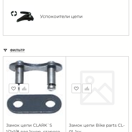
Успокоители цепи
ФИЛЬТР
Замок цепи CLARK`S
Замок цепи Bike parts CL-
1/2x1/8 для 1скор. старого
01, 1ск.