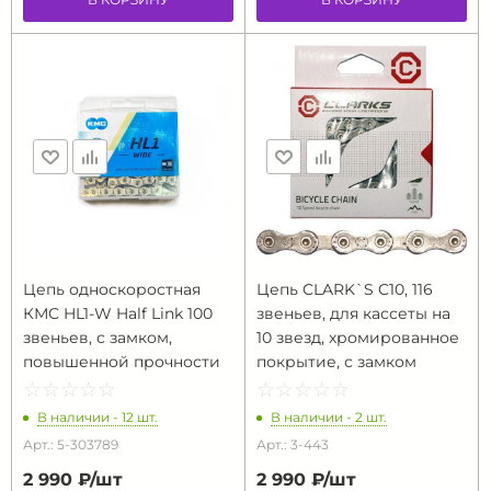
Цепь односкоростная
Цепь CLARK`S C10, 116
КМС HL1-W Half Link 100
звеньев, для кассеты на
звеньев, с замком,
10 звезд, хромированное
повышенной прочности
покрытие, с замком
☆
★
☆
★
☆
★
☆
★
☆
★
☆
★
☆
★
☆
★
☆
★
☆
★
В наличии - 12 шт.
В наличии - 2 шт.
Арт.: 5-303789
Арт.: 3-443
2 990 ₽/
шт
2 990 ₽/
шт