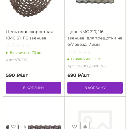
Цепь односкоростная
Цепь КМС Z-7, 116
КМС S1, 116 звеньев
звеньев, для трещотки на
6/7 звезд, 7,3мм
☆
★
☆
★
☆
★
☆
★
☆
★
☆
★
☆
★
☆
★
☆
★
☆
★
В наличии - 73 шт.
В наличии - 1 шт.
Арт.: 570103
Арт.: 570006/6-190570
590 ₽/
шт
690 ₽/
шт
В КОРЗИНУ
В КОРЗИНУ