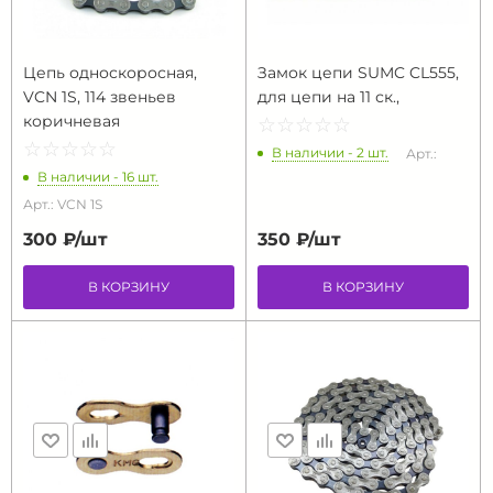
Цепь односкоросная,
Замок цепи SUMC CL555,
VCN 1S, 114 звеньев
для цепи на 11 ск.,
коричневая
☆
★
☆
★
☆
★
☆
★
☆
★
☆
★
☆
★
☆
★
☆
★
☆
★
В наличии - 2 шт.
Арт.:
В наличии - 16 шт.
Арт.: VCN 1S
300 ₽/
шт
350 ₽/
шт
В КОРЗИНУ
В КОРЗИНУ