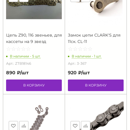
Цепь Z90, 116 звеньев, для
Замок цепи СLARK'S для
кассеты на 9 звезд
11ск. CL-11
☆
★
☆
★
☆
★
☆
★
☆
★
☆
★
☆
★
☆
★
☆
★
☆
★
В наличии - 5 шт.
В наличии - 1 шт.
Арт.: ZTB18146
Арт.: 3-367
890 ₽/
шт
920 ₽/
шт
В КОРЗИНУ
В КОРЗИНУ