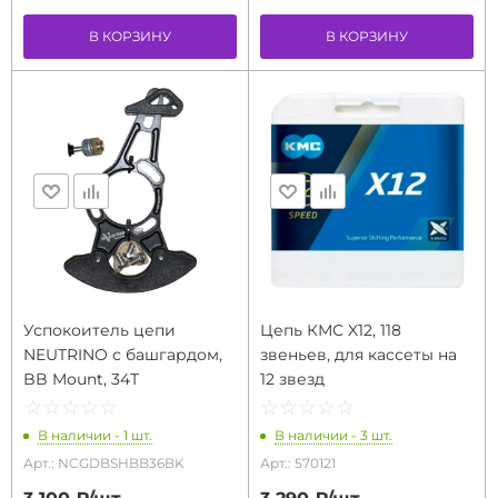
В КОРЗИНУ
В КОРЗИНУ
Успокоитель цепи
Цепь КМС X12, 118
NEUTRINO с башгардом,
звеньев, для кассеты на
BB Mount, 34Т
12 звезд
☆
★
☆
★
☆
★
☆
★
☆
★
☆
★
☆
★
☆
★
☆
★
☆
★
В наличии - 1 шт.
В наличии - 3 шт.
Арт.: NCGDBSHBB36BK
Арт.: 570121