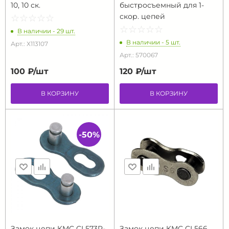
10, 10 ск.
быстросъемный для 1-
скор. цепей
☆
★
☆
★
☆
★
☆
★
☆
★
☆
★
☆
★
☆
★
☆
★
☆
★
В наличии - 29 шт.
В наличии - 5 шт.
Арт.: Х113107
Арт.: 570067
100 ₽/
шт
120 ₽/
шт
В КОРЗИНУ
В КОРЗИНУ
-50%
Замок цепи KMC CL573R-
Замок цепи KMC CL566