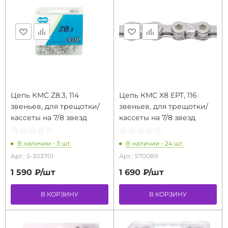
Цепь КМС Z8.3, 114
Цепь КМС Х8 EPT, 116
звеньев, для трещотки/
звеньев, для трещотки/
кассеты на 7/8 звезд
кассеты на 7/8 звезд
☆
★
☆
★
☆
★
☆
★
☆
★
☆
★
☆
★
☆
★
☆
★
☆
★
В наличии - 3 шт.
В наличии - 24 шт.
Арт.: 5-303701
Арт.: 570089
1 590 ₽/
шт
1 690 ₽/
шт
В КОРЗИНУ
В КОРЗИНУ