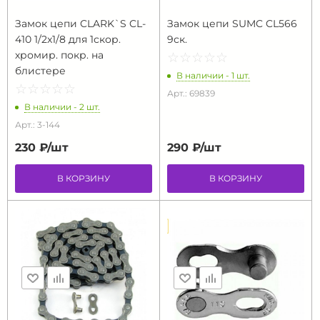
Замок цепи CLARK`S CL-
Замок цепи SUMC CL566
410 1/2x1/8 для 1скор.
9ск.
хромир. покр. на
☆
★
☆
★
☆
★
☆
★
☆
★
блистере
В наличии - 1 шт.
☆
★
☆
★
☆
★
☆
★
☆
★
Арт.: 69839
В наличии - 2 шт.
Арт.: 3-144
230 ₽/
шт
290 ₽/
шт
В КОРЗИНУ
В КОРЗИНУ