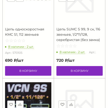
Цепь односкоростная
Цепь SUMC S 99, 9 ск, 116
КМС S1, 112 звеньев
звеньев, 1/2*11/128,
серебристая (без замка)
☆
★
☆
★
☆
★
☆
★
☆
★
☆
★
☆
★
☆
★
☆
★
☆
★
В наличии - 2 шт.
В наличии - 2 шт.
Арт.:
Арт.: 570105
690 ₽/
шт
720 ₽/
шт
В КОРЗИНУ
В КОРЗИНУ