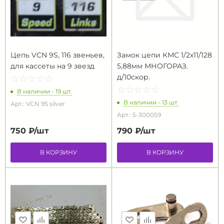
Цепь VCN 9S, 116 звеньев,
Замок цепи КМС 1/2х11/128
для кассеты на 9 звезд
5,88мм МНОГОРАЗ.
д/10скор.
☆
★
☆
★
☆
★
☆
★
☆
★
☆
★
☆
★
☆
★
☆
★
☆
★
В наличии - 19 шт.
В наличии - 13 шт.
Арт.: VCN 9S silver
Арт.: 5-300059
750 ₽/
шт
790 ₽/
шт
В КОРЗИНУ
В КОРЗИНУ