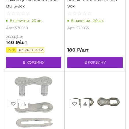
BU 6-8ск.
9ск.
☆
★
☆
★
☆
★
☆
★
☆
★
☆
★
☆
★
☆
★
☆
★
☆
★
В наличии - 23 шт.
В наличии - 20 шт.
Арт.: 570038
Арт.: 570035
280 ₽/
шт
140 ₽/
шт
180 ₽/
шт
-50%
Экономия
140 ₽
В КОРЗИНУ
В КОРЗИНУ