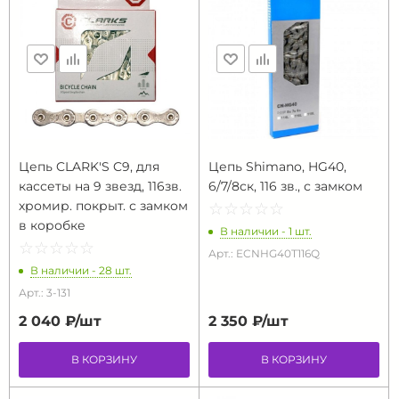
Цепь CLARK'S C9, для
Цепь Shimano, HG40,
кассеты на 9 звезд, 116зв.
6/7/8ск, 116 зв., с замком
хромир. покрыт. с замком
☆
★
☆
★
☆
★
☆
★
☆
★
в коробке
В наличии - 1 шт.
☆
★
☆
★
☆
★
☆
★
☆
★
Арт.: ECNHG40T116Q
В наличии - 28 шт.
Арт.: 3-131
2 040 ₽/
шт
2 350 ₽/
шт
В КОРЗИНУ
В КОРЗИНУ