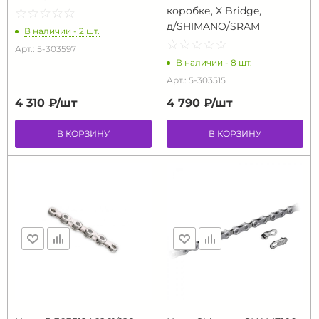
коробке, X Bridge,
☆
★
☆
★
☆
★
☆
★
☆
★
д/SHIMANO/SRAM
В наличии - 2 шт.
☆
★
☆
★
☆
★
☆
★
☆
★
Арт.: 5-303597
В наличии - 8 шт.
Арт.: 5-303515
4 310 ₽/
шт
4 790 ₽/
шт
В КОРЗИНУ
В КОРЗИНУ