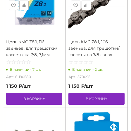
Цепь КМС Z8.1, 116
Цепь КМС Z8.1, 106
звеньев, для трещотки/
звеньев, для трещотки/
кассеты на 7/8, 7,1мм
кассеты на 7/8 звезд
☆
★
☆
★
☆
★
☆
★
☆
★
☆
★
☆
★
☆
★
☆
★
☆
★
В наличии - 7 шт.
В наличии - 2 шт.
Арт.: 6-190580
Арт.: 570095
1 150 ₽/
шт
1 150 ₽/
шт
В КОРЗИНУ
В КОРЗИНУ