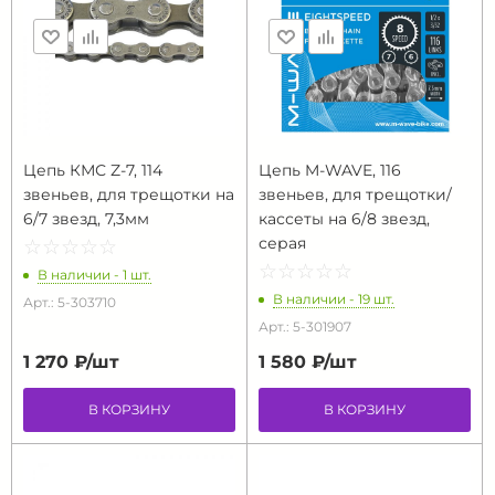
Цепь КМС Z-7, 114
Цепь M-WAVE, 116
звеньев, для трещотки на
звеньев, для трещотки/
6/7 звезд, 7,3мм
кассеты на 6/8 звезд,
серая
☆
★
☆
★
☆
★
☆
★
☆
★
☆
★
☆
★
☆
★
☆
★
☆
★
В наличии - 1 шт.
В наличии - 19 шт.
Арт.: 5-303710
Арт.: 5-301907
1 270 ₽/
шт
1 580 ₽/
шт
В КОРЗИНУ
В КОРЗИНУ