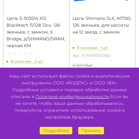
Цепь 5-303514 X12
Цепь Shimano SLX, M7100,
Blacktech 11/128 12ск. 126
126 звеньев, для кассеты
звеньев, с замком, X
на 12 звезд, с замком
Bridge, д/SHIMANO/SRAM,
☆
★
☆
★
☆
★
☆
★
☆
★
черная KM
В наличии - 1 шт.
☆
★
☆
★
☆
★
☆
★
☆
★
Арт.: ICNM7100126Q
В наличии - 2 шт.
6 150 ₽/
шт
Арт.: 5-303514
5 990 ₽/
шт
Наш сайт использует файлы cookie и аналитические
5 990 ₽/
шт
-3%
Экономия
160 ₽
инструменты ООО «ЯНДЕКС» и ООО «ВК».
Подробные условия и порядок обработки данных
В КОРЗИНУ
В КОРЗИНУ
описаны в
Политике конфиденциальности
.Если вы
не хотите, чтобы ваши данные обрабатывались,
пожалуйста, ограничьте использование cookie в
настройках браузера.
Подробнее
Принять