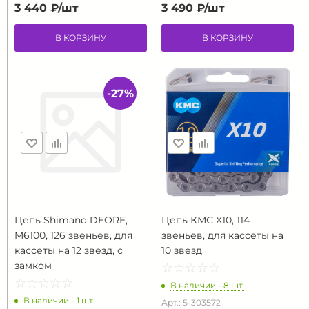
3 440 ₽/
шт
3 490 ₽/
шт
В КОРЗИНУ
В КОРЗИНУ
-27%
Цепь Shimano DEORE,
Цепь КМС X10, 114
M6100, 126 звеньев, для
звеньев, для кассеты на
кассеты на 12 звезд, с
10 звезд
замком
☆
★
☆
★
☆
★
☆
★
☆
★
☆
★
☆
★
☆
★
☆
★
☆
★
В наличии - 8 шт.
В наличии - 1 шт.
Арт.: 5-303572