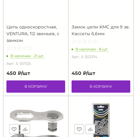
Цепь односкоростная,
Замок цепи KMC для 9 зв.
VENTURA, 112 звеньев, с
Кассеты 6,6мм
замком
☆
★
☆
★
☆
★
☆
★
☆
★
☆
★
☆
★
☆
★
☆
★
☆
★
В наличии - 8 шт.
В наличии - 21 шт.
Арт.: 5-302314
Арт.: 5-301125
450 ₽/
шт
450 ₽/
шт
В КОРЗИНУ
В КОРЗИНУ