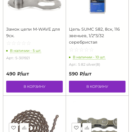
Замок цепи M-WAVE для
Цепь SUMC S82, 8ск, 116
9ск.
звеньев, 1/2*3/32
серебристая
☆
★
☆
★
☆
★
☆
★
☆
★
☆
★
☆
★
☆
★
☆
★
☆
★
В наличии - 5 шт.
В наличии - 10 шт.
Арт.: 5-301921
Арт.: S 82 silver(8)
490 ₽/
шт
590 ₽/
шт
В КОРЗИНУ
В КОРЗИНУ