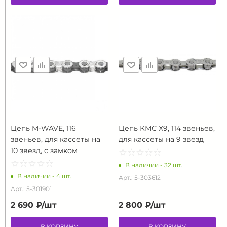
Цепь M-WAVE, 116
Цепь КМС X9, 114 звеньев,
звеньев, для кассеты на
для кассеты на 9 звезд
10 звезд, с замком
☆
★
☆
★
☆
★
☆
★
☆
★
☆
★
☆
★
☆
★
☆
★
☆
★
В наличии - 32 шт.
В наличии - 4 шт.
Арт.: 5-303612
Арт.: 5-301901
2 690 ₽/
шт
2 800 ₽/
шт
В КОРЗИНУ
В КОРЗИНУ