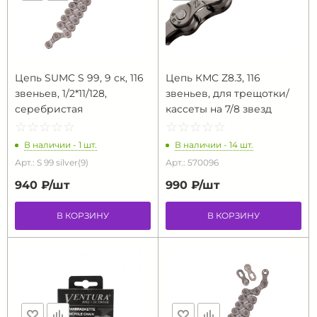
Цепь SUMC S 99, 9 ск, 116
Цепь КМС Z8.3, 116
звеньев, 1/2*11/128,
звеньев, для трещотки/
серебристая
кассеты на 7/8 звезд
☆
★
☆
★
☆
★
☆
★
☆
★
☆
★
☆
★
☆
★
☆
★
☆
★
В наличии - 1 шт.
В наличии - 14 шт.
Арт.: S 99 silver(9)
Арт.: 570096
940 ₽/
шт
990 ₽/
шт
В КОРЗИНУ
В КОРЗИНУ