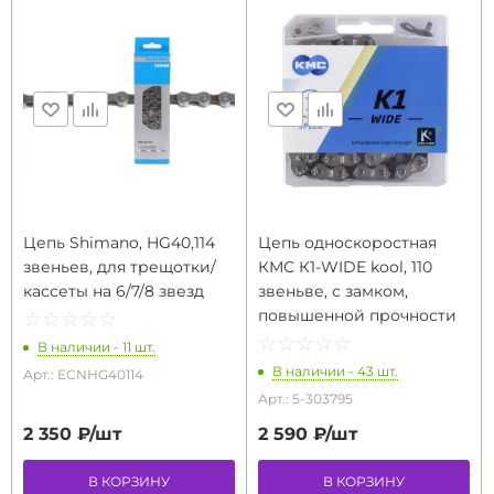
Цепь Shimano, HG40,114
Цепь односкоростная
звеньев, для трещотки/
КМС К1-WIDE kool, 110
кассеты на 6/7/8 звезд
звеньве, с замком,
повышенной прочности
☆
★
☆
★
☆
★
☆
★
☆
★
☆
★
☆
★
☆
★
☆
★
☆
★
В наличии - 11 шт.
В наличии - 43 шт.
Арт.: ECNHG40114
Арт.: 5-303795
2 350 ₽/
шт
2 590 ₽/
шт
В КОРЗИНУ
В КОРЗИНУ