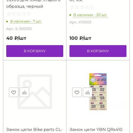
образца, черный
☆
★
☆
★
☆
★
☆
★
☆
★
☆
★
☆
★
☆
★
☆
★
☆
★
В наличии - 30 шт.
В наличии - 7 шт.
Арт.: Х113103
Арт.: 5-300010
40 ₽/
шт
100 ₽/
шт
В КОРЗИНУ
В КОРЗИНУ
Замок цепи Bike parts CL-
Замок цепи YBN QRs410