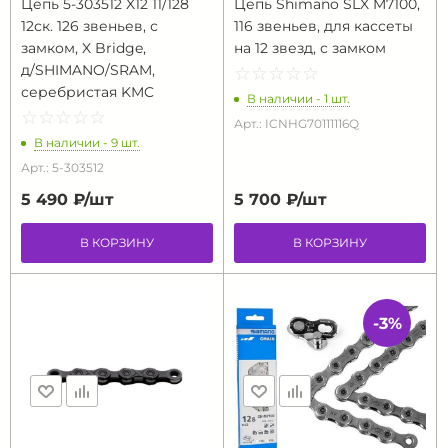
Цепь 5-303512 X12 11/128
Цепь Shimano SLX M7100,
12ск. 126 звеньев, с
116 звеньев, для кассеты
замком, X Bridge,
на 12 звезд, с замком
д/SHIMANO/SRAM,
☆
★
☆
★
☆
★
☆
★
☆
★
серебристая KMC
В наличии - 1 шт.
☆
★
☆
★
☆
★
☆
★
☆
★
Арт.: ICNHG70111116Q
В наличии - 9 шт.
Арт.: 5-303512
5 490 ₽/
шт
5 700 ₽/
шт
В КОРЗИНУ
В КОРЗИНУ
-3%