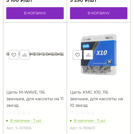
3 100 ₽/
шт
3 290 ₽/
шт
В КОРЗИНУ
В КОРЗИНУ
Цепь M-WAVE, 116
Цепь КМС X10, 116
звеньев, для кассеты на 11
звеньев, для кассеты на
звезд
10 звезд
☆
★
☆
★
☆
★
☆
★
☆
★
☆
★
☆
★
☆
★
☆
★
☆
★
В наличии - 7 шт.
В наличии - 11 шт.
Арт.: 5-301906
Арт.: 6-190603