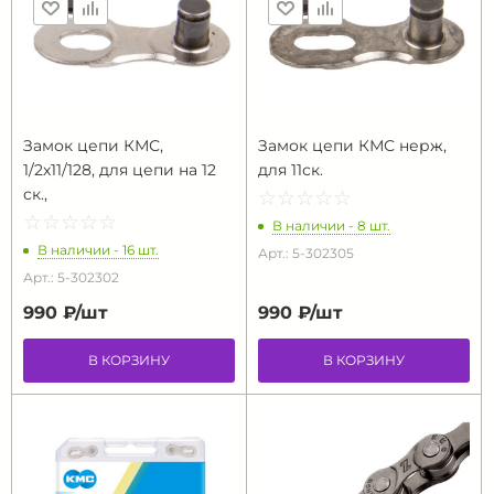
Замок цепи КМС,
Замок цепи КМС нерж,
1/2х11/128, для цепи на 12
для 11ск.
ск.,
☆
★
☆
★
☆
★
☆
★
☆
★
☆
★
☆
★
☆
★
☆
★
☆
★
В наличии - 8 шт.
В наличии - 16 шт.
Арт.: 5-302305
Арт.: 5-302302
990 ₽/
шт
990 ₽/
шт
В КОРЗИНУ
В КОРЗИНУ