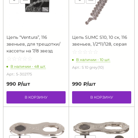
Цепь “Ventura”, 116
Цепь SUMC S10, 10 ск, 116
звеньев, для трещотки/
звеньев, 1/2*11/128, серая
кассеты на 7/8 звезд
☆
★
☆
★
☆
★
☆
★
☆
★
☆
★
☆
★
☆
★
☆
★
☆
★
В наличии - 10 шт.
В наличии - 48 шт.
Арт.: S 10 grey(10)
Арт.: 5-302175
990 ₽/
шт
990 ₽/
шт
В КОРЗИНУ
В КОРЗИНУ