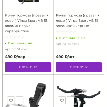
Ручки тормоза (правая +
Ручки тормоза (правая +
левая) Vinca Sport VB 51
левая) Vinca Sport VB 51
алюминиевые
алюминий черные
серебристые
☆
★
☆
★
☆
★
☆
★
☆
★
☆
★
☆
★
☆
★
☆
★
☆
★
В наличии - 10 шт.
В наличии - 1 шт.
Арт.: VB 51 black
Арт.: VB 51 silver
490 ₽/
пар
490 ₽/
шт
В КОРЗИНУ
В КОРЗИНУ