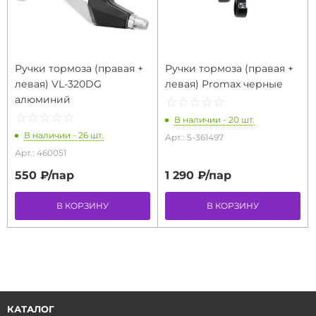
Ручки тормоза (правая +
Ручки тормоза (правая +
левая) VL-320DG
левая) Promax черные
алюминий
☆
★
☆
★
☆
★
☆
★
☆
★
☆
★
☆
★
☆
★
☆
★
☆
★
В наличии - 20 шт.
В наличии - 26 шт.
Арт.: 5-361497
Арт.: 460051
550 ₽/
пар
1 290 ₽/
пар
В КОРЗИНУ
В КОРЗИНУ
КАТАЛОГ