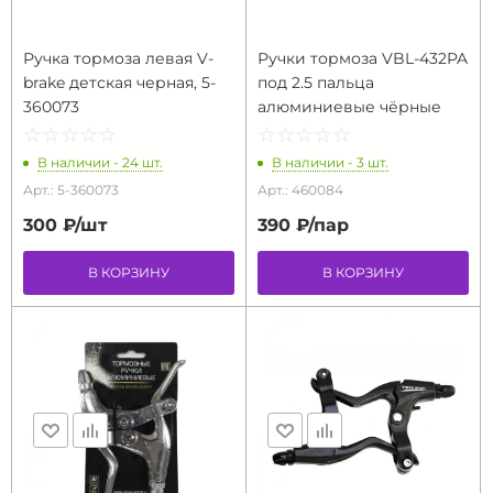
Ручка тормоза левая V-
Ручки тормоза VBL-432PA
brake детская черная, 5-
под 2.5 пальца
360073
алюминиевые чёрные
☆
★
☆
★
☆
★
☆
★
☆
★
☆
★
☆
★
☆
★
☆
★
☆
★
В наличии - 24 шт.
В наличии - 3 шт.
Арт.: 5-360073
Арт.: 460084
300 ₽/
шт
390 ₽/
пар
В КОРЗИНУ
В КОРЗИНУ