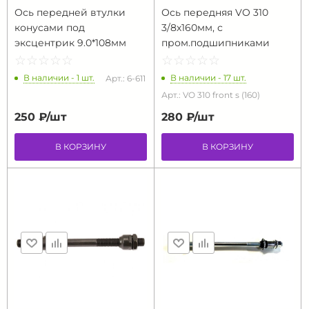
Ось передней втулки
Ось передняя VO 310
конусами под
3/8х160мм, с
эксцентрик 9.0*108мм
пром.подшипниками
☆
★
☆
★
☆
★
☆
★
☆
★
☆
★
☆
★
☆
★
☆
★
☆
★
В наличии - 1 шт.
В наличии - 17 шт.
Арт.: 6-611
Арт.: VO 310 front s (160)
250 ₽/
шт
280 ₽/
шт
В КОРЗИНУ
В КОРЗИНУ