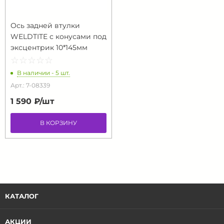
Ось задней втулки
WELDTITE с конусами под
эксцентрик 10*145мм
☆
★
☆
★
☆
★
☆
★
☆
★
В наличии - 5 шт.
Арт.: 7-08339
1 590 ₽/
шт
В КОРЗИНУ
КАТАЛОГ
АКЦИИ