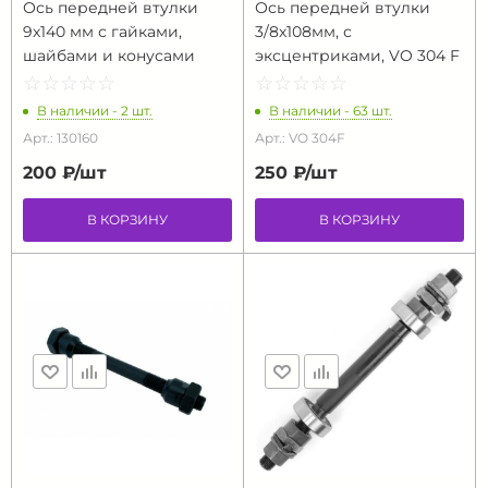
Ось передней втулки
Ось передней втулки
9х140 мм с гайками,
3/8х108мм, с
шайбами и конусами
эксцентриками, VO 304 F
☆
★
☆
★
☆
★
☆
★
☆
★
☆
★
☆
★
☆
★
☆
★
☆
★
В наличии - 2 шт.
В наличии - 63 шт.
Арт.: 130160
Арт.: VO 304F
200 ₽/
шт
250 ₽/
шт
В КОРЗИНУ
В КОРЗИНУ