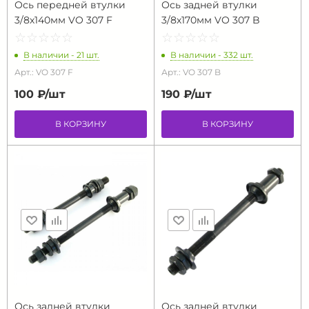
Ось передней втулки
Ось задней втулки
3/8х140мм VO 307 F
3/8х170мм VO 307 B
☆
★
☆
★
☆
★
☆
★
☆
★
☆
★
☆
★
☆
★
☆
★
☆
★
В наличии - 21 шт.
В наличии - 332 шт.
Арт.: VO 307 F
Арт.: VO 307 B
100 ₽/
шт
190 ₽/
шт
В КОРЗИНУ
В КОРЗИНУ
Ось задней втулки
Ось задней втулки