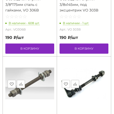
3/8*175мм сталь с
3/8х145мм, под
гайками, VO 306B
эксцентрик VO 303B
☆
★
☆
★
☆
★
☆
★
☆
★
☆
★
☆
★
☆
★
☆
★
☆
★
В наличии - 608 шт.
В наличии - 1 шт.
Арт.: VO306B
Арт.: VO 303B
190 ₽/
шт
190 ₽/
шт
В КОРЗИНУ
В КОРЗИНУ