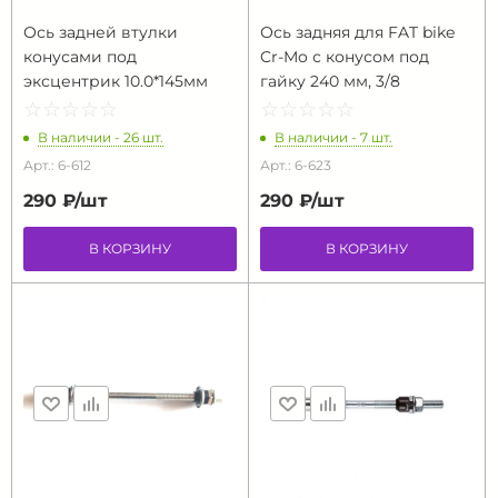
Ось задней втулки
Ось задняя для FAT bike
конусами под
Cr-Mo с конусом под
эксцентрик 10.0*145мм
гайку 240 мм, 3/8
☆
★
☆
★
☆
★
☆
★
☆
★
☆
★
☆
★
☆
★
☆
★
☆
★
В наличии - 26 шт.
В наличии - 7 шт.
Арт.: 6-612
Арт.: 6-623
290 ₽/
шт
290 ₽/
шт
В КОРЗИНУ
В КОРЗИНУ