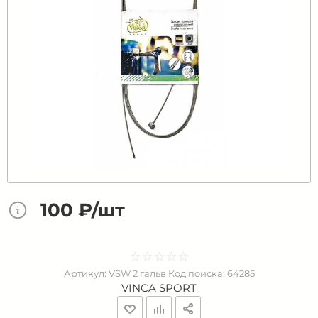
100 ₽/шт
☆
★
☆
★
☆
★
☆
★
☆
★
Артикул:
VSW 2 гальв
Код поиска:
64285
VINCA SPORT