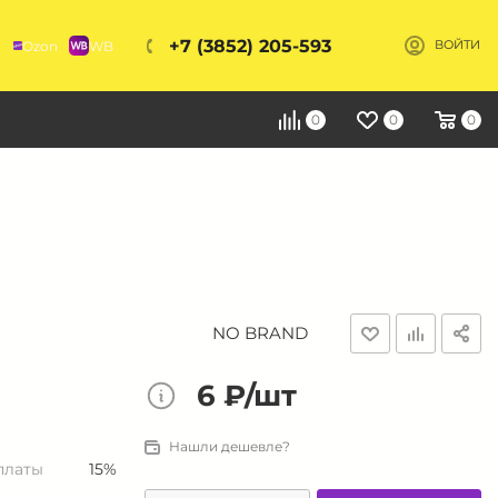
+7 (3852) 205-593
Ozon
WB
ВОЙТИ
Я
0
0
0
NO BRAND
6 ₽/шт
Нашли дешевле?
платы
15%