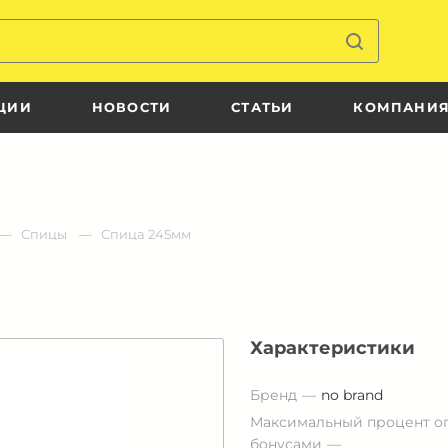
ЦИИ
НОВОСТИ
СТАТЬИ
КОМПАНИ
Спицы
Спица 245мм
Характеристики
Бренд
no brand
Максимальный процент о
бонусами