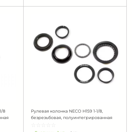
1/8
Рулевая колонка NECO H159 1-1/8,
нная
безрезьбовая, полуинтегрированная
☆
★
☆
★
☆
★
☆
★
☆
★