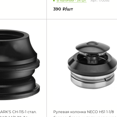
В наличии - 34 шт.
Арт.: 170093
390 ₽/
шт
RK'S CH-115-1 стал.
Рулевая колонка NECO H51 1-1/8