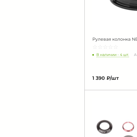
Рулевая колонка NE
☆
★
☆
★
☆
★
☆
★
☆
★
В наличии - 4 шт.
А
1 390 ₽/
шт