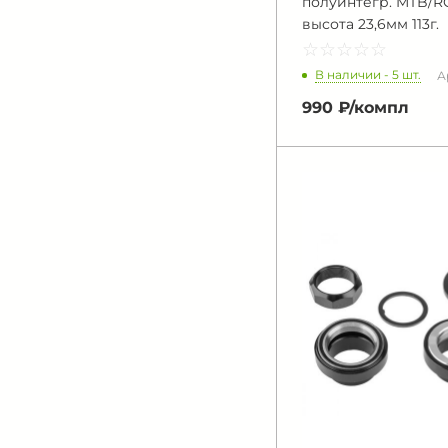
полуинтегр. MTB/RO
высота 23,6мм 113г.
☆
★
☆
★
☆
★
☆
★
☆
★
В наличии - 5 шт.
Ар
990 ₽/
компл