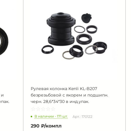
Рулевая колонка Kenli KL-B207
 и
безрезьбовой с якорем и подшипн.
упак.
черн. 28,6*34*30 в инд.упак.
☆
★
☆
★
☆
★
☆
★
☆
★
В наличии - 171 шт.
Арт.: 170122
290 ₽/
компл