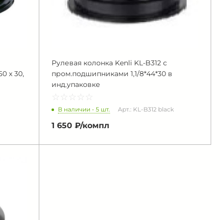
Рулевая колонка Kenli KL-B312 с
0 x 30,
пром.подшипниками 1,1/8*44*30 в
инд.упаковке
☆
★
☆
★
☆
★
☆
★
☆
★
В наличии - 5 шт.
Арт.: KL-B312 black
1 650 ₽/
компл