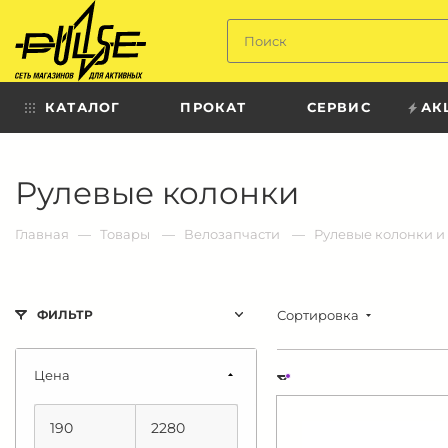
Твой
пульс
КАТАЛОГ
ПРОКАТ
СЕРВИС
АК
Твой
Рулевые колонки
пульс:
сеть
магазинов
для
Главная
Товары
Велозапчасти
Рулевые колонки 
активных
в
Барнауле:
Сортировка
ФИЛЬТР
Цена