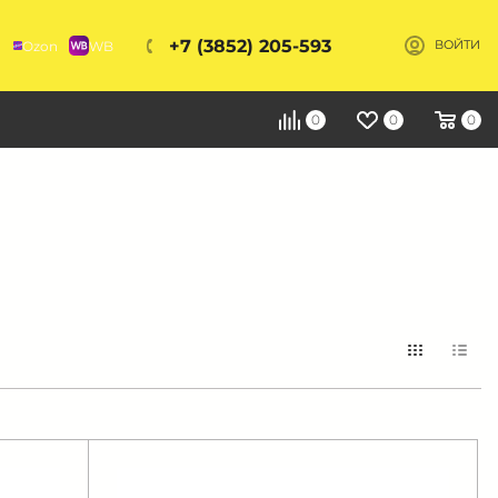
+7 (3852) 205-593
Ozon
WB
ВОЙТИ
Я
0
0
0