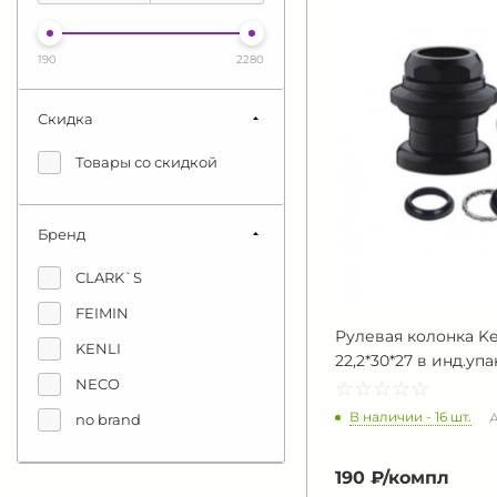
190
2280
Скидка
Товары со скидкой
Бренд
CLARK`S
FEIMIN
Рулевая колонка Ke
KENLI
22,2*30*27 в инд.упа
NECO
☆
★
☆
★
☆
★
☆
★
☆
★
В наличии - 16 шт.
А
no brand
190 ₽/
компл