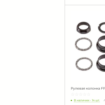
Рулевая колонка FP
☆
★
☆
★
☆
★
☆
★
☆
★
В наличии - 14 шт.
А