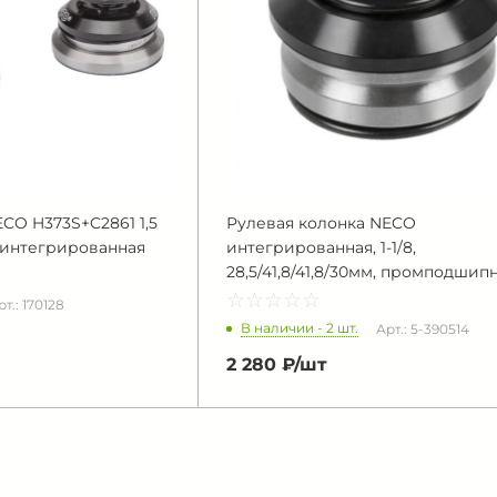
CO H373S+C2861 1,5
Рулевая колонка NECO
я, интегрированная
интегрированная, 1-1/8,
28,5/41,8/41,8/30мм, промподшип
☆
★
☆
★
☆
★
☆
★
☆
★
рт.: 170128
В наличии - 2 шт.
Арт.: 5-390514
2 280 ₽/
шт