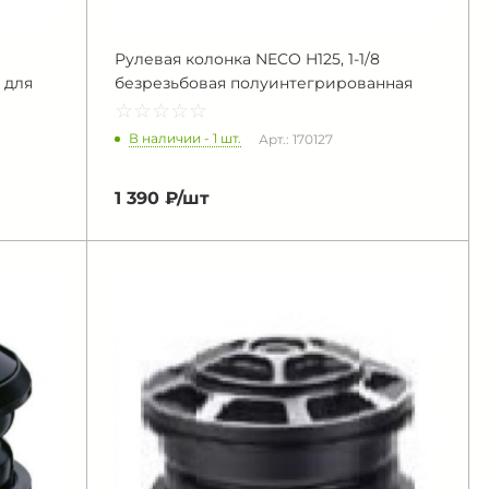
Рулевая колонка NECO H125, 1-1/8
 для
безрезьбовая полуинтегрированная
☆
★
☆
★
☆
★
☆
★
☆
★
В наличии - 1 шт.
Арт.: 170127
1 390 ₽/
шт