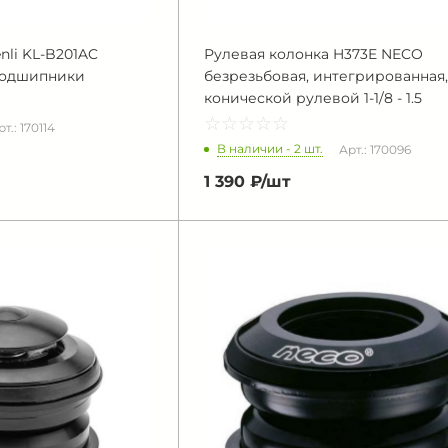
nli KL-B201AC
Рулевая колонка H373E NECO
.подшипники
безрезьбовая, интегрированная,
конической рулевой 1-1/8 - 1.5
☆
★
☆
★
☆
★
☆
★
☆
★
т.: 170114
В наличии - 2 шт.
Арт.: 170096
1 390 ₽/
шт