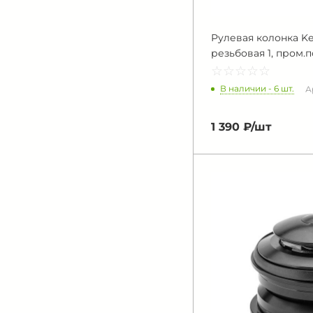
Рулевая колонка Ke
резьбовая 1, пром
☆
★
☆
★
☆
★
☆
★
☆
★
В наличии - 6 шт.
Ар
1 390 ₽/
шт