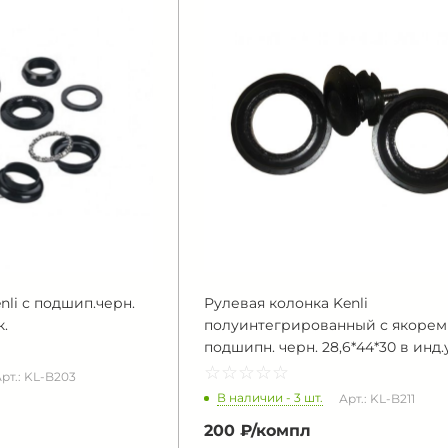
nli с подшип.черн.
Рулевая колонка Kenli
к.
полуинтегрированный с якорем
подшипн. черн. 28,6*44*30 в инд.
☆
★
☆
★
☆
★
☆
★
☆
★
рт.: KL-B203
В наличии - 3 шт.
Арт.: KL-B211
200 ₽/
компл