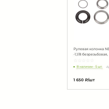
Рулевая колонка NE
-1,1/8 безрезьбова
☆
★
☆
★
☆
★
☆
★
☆
★
В наличии - 5 шт.
А
1 650 ₽/
шт