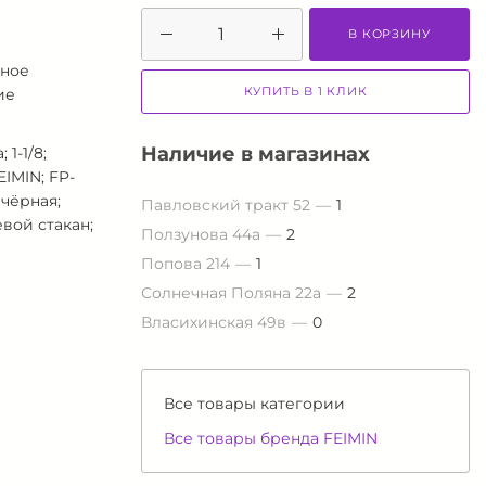
В КОРЗИНУ
тное
КУПИТЬ В 1 КЛИК
ие
Наличие в магазинах
 1-1/8;
EIMIN; FP-
 чёрная;
Павловский тракт 52
1
вой стакан;
Ползунова 44а
2
Попова 214
1
Солнечная Поляна 22а
2
Власихинская 49в
0
Все товары категории
Все товары бренда FEIMIN