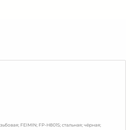
езьбовая; FEIMIN; FP-H801S; стальная; чёрная;