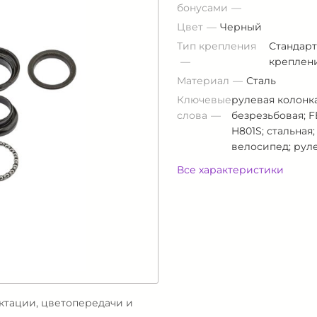
бонусами
Цвет
Черный
Тип крепления
Стандар
креплен
Материал
Сталь
Ключевые
рулевая колонка;
слова
безрезьбовая; F
H801S; стальная;
велосипед; руле
Все характеристики
ектации, цветопередачи и