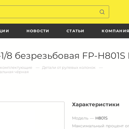
ЦИИ
НОВОСТИ
СТАТЬИ
КОМПАНИ
-1/8 безрезьбовая FP-H801S
и комплектующие
Детали от рулевых колонок
тальная чёрная
Характеристики
Модель
H801S
Максимальный процент о