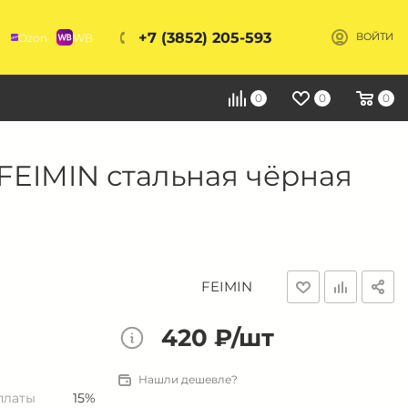
+7 (3852) 205-593
Ozon
WB
ВОЙТИ
Я
0
0
0
 FEIMIN стальная чёрная
FEIMIN
420 ₽/шт
Нашли дешевле?
платы
15%