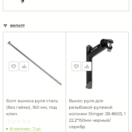
ФИЛЬТР
Болт выноса руля сталь
Вынос руля для
(без гайки), 160 мм, под
резьбовой рулевой
ключ
колонки Stinger JB-8603, 1
22,2*150мм черный/
☆
★
☆
★
☆
★
☆
★
☆
★
серебр.
В наличии - 7 шт.