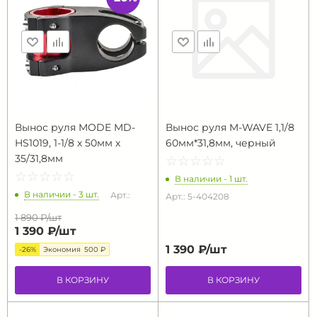
Вынос руля MODE MD-
Вынос руля M-WAVE 1,1/8
HS1019, 1-1/8 х 50мм х
60мм*31,8мм, черный
35/31,8мм
☆
★
☆
★
☆
★
☆
★
☆
★
☆
★
☆
★
☆
★
☆
★
☆
★
В наличии - 1 шт.
В наличии - 3 шт.
Арт.:
Арт.: 5-404208
1 890 ₽/
шт
1 390 ₽/
шт
1 390 ₽/
шт
-26%
Экономия
500 ₽
В КОРЗИНУ
В КОРЗИНУ