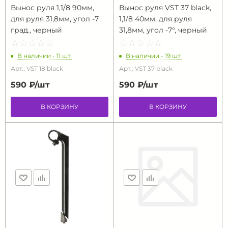
Вынос руля 1,1/8 90мм,
Вынос руля VST 37 black,
для руля 31,8мм, угол -7
1,1/8 40мм, для руля
град., черный
31,8мм, угол -7°, черный
☆
★
☆
★
☆
★
☆
★
☆
★
☆
★
☆
★
☆
★
☆
★
☆
★
В наличии - 11 шт.
В наличии - 19 шт.
Арт.: VST 18 black
Арт.: VST 37 black
590 ₽/
шт
590 ₽/
шт
В КОРЗИНУ
В КОРЗИНУ