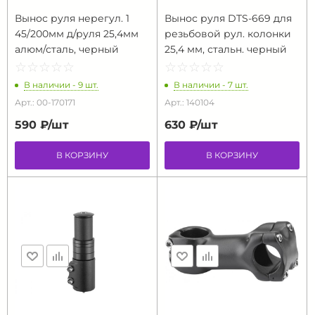
Вынос руля нерегул. 1
Вынос руля DTS-669 для
45/200мм д/руля 25,4мм
резьбовой рул. колонки
алюм/сталь, черный
25,4 мм, стальн. черный
☆
★
☆
★
☆
★
☆
★
☆
★
☆
★
☆
★
☆
★
☆
★
☆
★
В наличии - 9 шт.
В наличии - 7 шт.
Арт.: 00-170171
Арт.: 140104
590 ₽/
шт
630 ₽/
шт
В КОРЗИНУ
В КОРЗИНУ