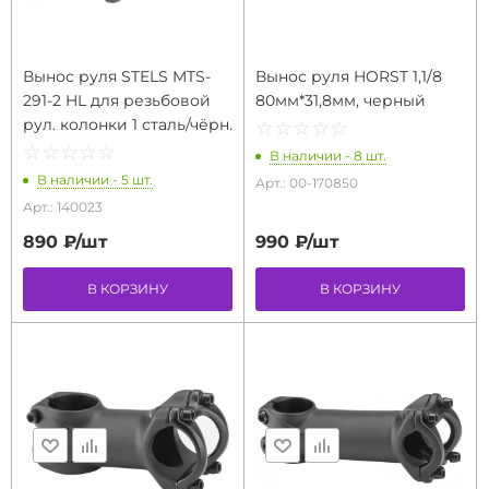
Вынос руля STELS MTS-
Вынос руля HORST 1,1/8
291-2 HL для резьбовой
80мм*31,8мм, черный
рул. колонки 1 сталь/чёрн.
☆
★
☆
★
☆
★
☆
★
☆
★
☆
★
☆
★
☆
★
☆
★
☆
★
В наличии - 8 шт.
В наличии - 5 шт.
Арт.: 00-170850
Арт.: 140023
890 ₽/
шт
990 ₽/
шт
В КОРЗИНУ
В КОРЗИНУ