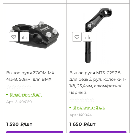
Вынос руля ZOOM MX-
Вынос руля MTS-C297-5
413-8, 50мм, для BMX
для резьб. рул. колонки 1-
1/8, 25,4мм, алюм/регул/
☆
★
☆
★
☆
★
☆
★
☆
★
черный.
В наличии - 6 шт.
☆
★
☆
★
☆
★
☆
★
☆
★
Арт.: 5-404150
В наличии - 2 шт.
Арт.: 140044
1 590 ₽/
шт
1 650 ₽/
шт