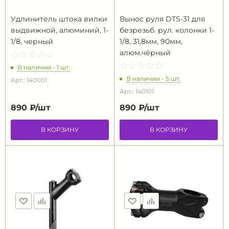
Удлинитель штока вилки
Вынос руля DTS-31 для
выдвижной, алюминий, 1-
безрезьб. рул. колонки 1-
1/8, черный
1/8, 31,8мм, 90мм,
алюм.чёрный
☆
★
☆
★
☆
★
☆
★
☆
★
☆
★
☆
★
☆
★
☆
★
☆
★
В наличии - 1 шт.
В наличии - 5 шт.
Арт.: 140001
Арт.: 140101
890 ₽/
шт
890 ₽/
шт
В КОРЗИНУ
В КОРЗИНУ