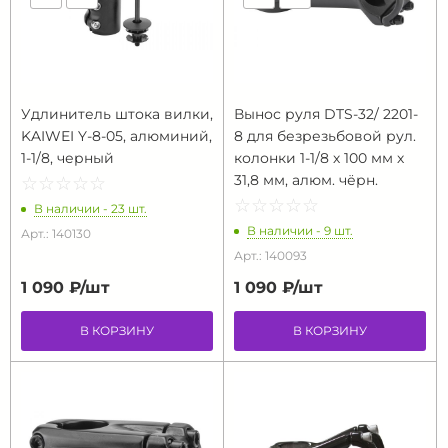
Удлинитель штока вилки,
Вынос руля DTS-32/ 2201-
KAIWEI Y-8-05, алюминий,
8 для безрезьбовой рул.
1-1/8, черный
колонки 1-1/8 х 100 мм х
31,8 мм, алюм. чёрн.
☆
★
☆
★
☆
★
☆
★
☆
★
☆
★
☆
★
☆
★
☆
★
☆
★
В наличии - 23 шт.
В наличии - 9 шт.
Арт.: 140130
Арт.: 140093
1 090 ₽/
шт
1 090 ₽/
шт
В КОРЗИНУ
В КОРЗИНУ