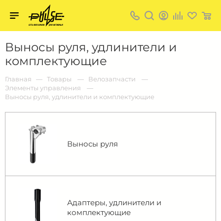
Твой
пульс
Твой
Выносы руля, удлинители и
пульс:
сеть
комплектующие
магазинов
для
активных
Главная
Товары
Велозапчасти
в
Элементы управления
Барнауле:
Выносы руля, удлинители и комплектующие
Выносы руля
Адаптеры, удлинители и
комплектующие