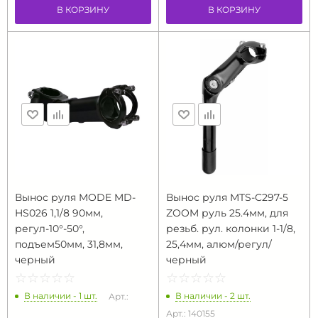
В КОРЗИНУ
В КОРЗИНУ
Вынос руля MODE MD-
Вынос руля MTS-C297-5
HS026 1,1/8 90мм,
ZOOM руль 25.4мм, для
регул-10°-50°,
резьб. рул. колонки 1-1/8,
подъем50мм, 31,8мм,
25,4мм, алюм/регул/
черный
черный
☆
★
☆
★
☆
★
☆
★
☆
★
☆
★
☆
★
☆
★
☆
★
☆
★
В наличии - 1 шт.
В наличии - 2 шт.
Арт.:
Арт.: 140155