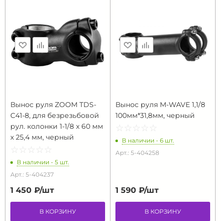
Вынос руля ZOOM TDS-
Вынос руля M-WAVE 1,1/8
C41-8, для безрезьбовой
100мм*31,8мм, черный
рул. колонки 1-1/8 х 60 мм
☆
★
☆
★
☆
★
☆
★
☆
★
х 25,4 мм, черный
В наличии - 6 шт.
☆
★
☆
★
☆
★
☆
★
☆
★
Арт.: 5-404258
В наличии - 5 шт.
Арт.: 5-404237
1 450 ₽/
шт
1 590 ₽/
шт
В КОРЗИНУ
В КОРЗИНУ