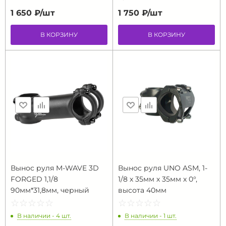
1 650 ₽/
шт
1 750 ₽/
шт
В КОРЗИНУ
В КОРЗИНУ
Вынос руля M-WAVE 3D
Вынос руля UNO ASM, 1-
FORGED 1,1/8
1/8 х 35мм х 35мм х 0°,
90мм*31,8мм, черный
высота 40мм
☆
★
☆
★
☆
★
☆
★
☆
★
☆
★
☆
★
☆
★
☆
★
☆
★
В наличии - 4 шт.
В наличии - 1 шт.