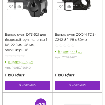
Вынос руля DTS-521 для
Вынос руля ZOOM TDS-
безрезьб. рул. колонки 1-
C242-8 1-1/8 x 60мм
1/8, 22,2мм, 48 мм,
☆
★
☆
★
☆
★
☆
★
☆
★
алюм.чёрный
В наличии - 1 шт.
☆
★
☆
★
☆
★
☆
★
☆
★
Арт.: ZTB98407
В наличии - 4 шт.
Арт.: 140112/140140
1 190 ₽/
шт
1 190 ₽/
шт
В КОРЗИНУ
В КОРЗИНУ
-26%