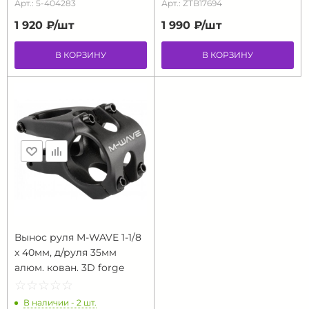
Арт.: 5-404283
Арт.: ZTB17694
1 920 ₽/
шт
1 990 ₽/
шт
В КОРЗИНУ
В КОРЗИНУ
Вынос руля M-WAVE 1-1/8
x 40мм, д/руля 35мм
алюм. кован. 3D forge
☆
★
☆
★
☆
★
☆
★
☆
★
В наличии - 2 шт.