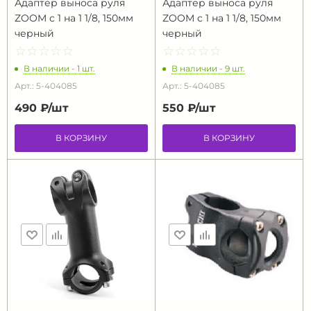
Адаптер выноса руля
Адаптер выноса руля
ZOOM с 1 на 1 1/8, 150мм
ZOOM с 1 на 1 1/8, 150мм
черный
черный
☆
★
☆
★
☆
★
☆
★
☆
★
☆
★
☆
★
☆
★
☆
★
☆
★
В наличии - 1 шт.
В наличии - 9 шт.
Арт.: 5-404085
Арт.: 5-404085
490 ₽/
шт
550 ₽/
шт
В КОРЗИНУ
В КОРЗИНУ