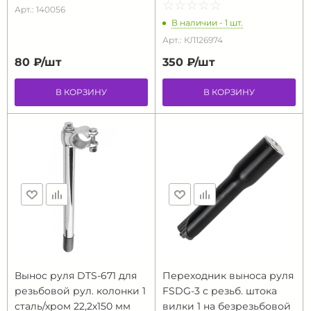
☆
★
☆
★
☆
★
☆
★
☆
★
Арт.: 140056
В наличии - 1 шт.
Арт.: КЛ126974
80 ₽/
шт
350 ₽/
шт
В КОРЗИНУ
В КОРЗИНУ
Вынос руля DTS-671 для
Переходник выноса руля
резьбовой рул. колонки 1
FSDG-3 с резьб. штока
сталь/хром 22,2х150 мм
вилки 1 на безрезьбовой