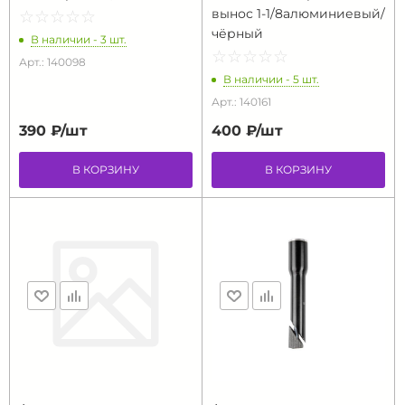
вынос 1-1/8алюминиевый/
☆
★
☆
★
☆
★
☆
★
☆
★
чёрный
В наличии - 3 шт.
☆
★
☆
★
☆
★
☆
★
☆
★
Арт.: 140098
В наличии - 5 шт.
Арт.: 140161
390 ₽/
шт
400 ₽/
шт
В КОРЗИНУ
В КОРЗИНУ