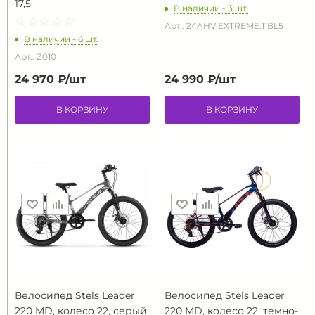
17,5
В наличии - 3 шт.
☆
★
☆
★
☆
★
☆
★
☆
★
Арт.: 24AHV.EXTREME.11BL5
В наличии - 6 шт.
Арт.: Z010
24 970 ₽/
шт
24 990 ₽/
шт
В КОРЗИНУ
В КОРЗИНУ
Велосипед Stels Leader
Велосипед Stels Leader
220 MD, колесо 22, серый,
220 MD, колесо 22, темно-