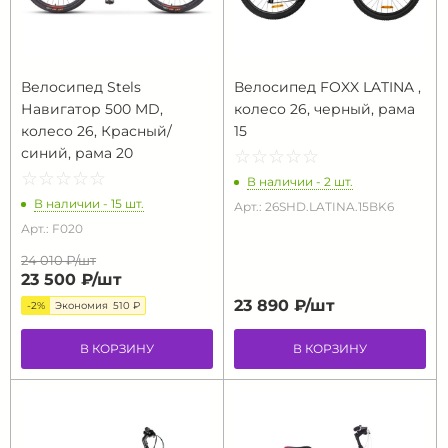
Велосипед Stels
Велосипед FOXX LATINA ,
Навигатор 500 MD,
колесо 26, черный, рама
колесо 26, Красный/
15
синий, рама 20
☆
★
☆
★
☆
★
☆
★
☆
★
☆
★
☆
★
☆
★
☆
★
☆
★
В наличии - 2 шт.
В наличии - 15 шт.
Арт.: 26SHD.LATINA.15BK6
Арт.: F020
24 010 ₽/
шт
23 500 ₽/
шт
23 890 ₽/
шт
-2%
Экономия
510 ₽
В КОРЗИНУ
В КОРЗИНУ