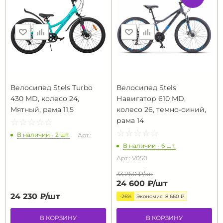
Велосипед Stels Turbo
Велосипед Stels
430 MD, колесо 24,
Навигатор 610 MD,
Мятный, рама 11,5
колесо 26, темно-синий,
рама 14
☆
★
☆
★
☆
★
☆
★
☆
★
☆
★
☆
★
☆
★
☆
★
☆
★
В наличии - 2 шт.
Арт.:
В наличии - 6 шт.
Арт.: V050
33 260 ₽/
шт
24 600 ₽/
шт
24 230 ₽/
шт
-26%
Экономия
8 660 ₽
В КОРЗИНУ
В КОРЗИНУ