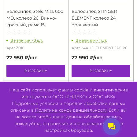
Велосипед Stels Miss 600
Велосипед STINGER
MD, колесо 26, Винно-
ELEMENT колесо 24,
красный, рама 15
оранжевый
☆
★
☆
★
☆
★
☆
★
☆
★
☆
★
☆
★
☆
★
☆
★
☆
★
В наличии - 3 шт.
В наличии - 1 шт.
Арт.: Z010
Арт.: 24AHD.ELEMENT.JROR6
27 950 ₽/
шт
27 990 ₽/
шт
В КОРЗИНУ
В КОРЗИНУ
Наш сайт использует файлы cookie и аналитические
инструменты ООО «ЯНДЕКС» и ООО «ВК».
Подробные условия и порядок обработки данных
описаны в
Политике конфиденциальности
.Если вы
не хотите, чтобы ваши данные обрабатывались,
пожалуйста, ограничьте использование cookie в
настройках браузера.