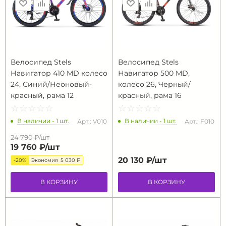
Велосипед Stels
Велосипед Stels
Навигатор 410 MD колесо
Навигатор 500 MD,
24, Синий/Неоновый-
колесо 26, Черный/
красный, рама 12
красный, рама 16
☆
★
☆
★
☆
★
☆
★
☆
★
☆
★
☆
★
☆
★
☆
★
☆
★
В наличии - 1 шт.
В наличии - 1 шт.
Арт.: V010
Арт.: F010
24 790 ₽/
шт
19 760 ₽/
шт
20 130 ₽/
шт
-20%
Экономия
5 030 ₽
В КОРЗИНУ
В КОРЗИНУ