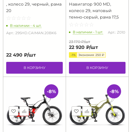
, колесо 29, черный, рама
Навигатор 900 МD,
20
колесо 29, матовый
темно-серый, рама 17,5
☆
★
☆
★
☆
★
☆
★
☆
★
☆
★
☆
★
☆
★
☆
★
☆
★
В наличии - 4 шт.
В наличии - 1 шт.
Арт.: Z010
Арт.: 29SHD.CAIMAN.20BK6
23 170 ₽/
шт
22 920 ₽/
шт
22 490 ₽/
шт
-1%
Экономия
250 ₽
В КОРЗИНУ
В КОРЗИНУ
-8%
-8%