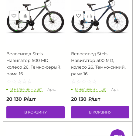
Велосипед Stels
Велосипед Stels
Навигатор 500 MD,
Навигатор 500 MD,
колесо 26, Темно-серый,
колесо 26, Темно-синий,
рама 16
рама 16
☆
★
☆
★
☆
★
☆
★
☆
★
☆
★
☆
★
☆
★
☆
★
☆
★
В наличии - 3 шт.
В наличии - 1 шт.
Арт.:
Арт.:
20 130 ₽/
шт
20 130 ₽/
шт
В КОРЗИНУ
В КОРЗИНУ