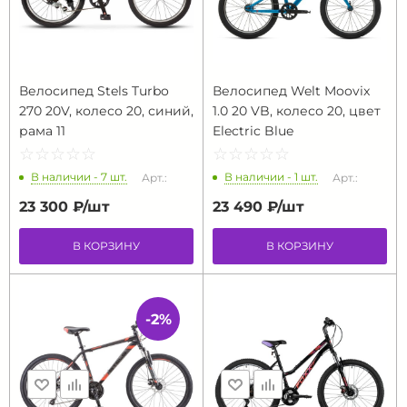
Велосипед Stels Turbo
Велосипед Welt Moovix
270 20V, колесо 20, синий,
1.0 20 VB, колесо 20, цвет
рама 11
Electric Blue
☆
★
☆
★
☆
★
☆
★
☆
★
☆
★
☆
★
☆
★
☆
★
☆
★
В наличии - 7 шт.
В наличии - 1 шт.
Арт.:
Арт.:
23 300 ₽/
шт
23 490 ₽/
шт
В КОРЗИНУ
В КОРЗИНУ
-2%