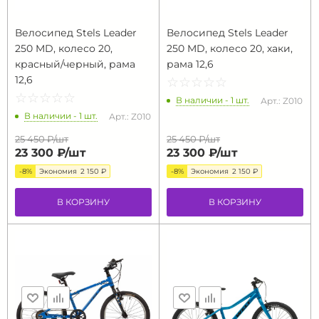
Велосипед Stels Leader
Велосипед Stels Leader
250 MD, колесо 20,
250 MD, колесо 20, хаки,
красный/черный, рама
рама 12,6
12,6
☆
★
☆
★
☆
★
☆
★
☆
★
☆
★
☆
★
☆
★
☆
★
☆
★
В наличии - 1 шт.
Арт.: Z010
В наличии - 1 шт.
Арт.: Z010
25 450 ₽/
шт
25 450 ₽/
шт
23 300 ₽/
шт
23 300 ₽/
шт
-8%
Экономия
2 150 ₽
-8%
Экономия
2 150 ₽
В КОРЗИНУ
В КОРЗИНУ