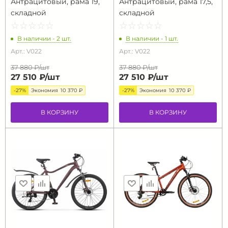
Антрацитовый, рама 19,
Антрацитовый, рама 17,5,
складной
складной
☆
★
☆
★
☆
★
☆
★
☆
★
☆
★
☆
★
☆
★
☆
★
☆
★
В наличии - 2 шт.
В наличии - 1 шт.
Арт.: V022
Арт.: V022
37 880 ₽/
шт
37 880 ₽/
шт
27 510 ₽/
шт
27 510 ₽/
шт
-27%
Экономия
10 370 ₽
-27%
Экономия
10 370 ₽
В КОРЗИНУ
В КОРЗИНУ