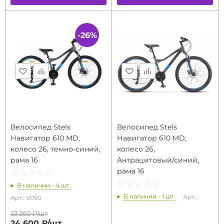
-26%
Велосипед Stels
Велосипед Stels
Навигатор 610 MD,
Навигатор 610 MD,
колесо 26, темно-синий,
колесо 26,
рама 16
Антрацитовый/синий,
рама 16
☆
★
☆
★
☆
★
☆
★
☆
★
☆
★
☆
★
☆
★
☆
★
☆
★
В наличии - 4 шт.
В наличии - 1 шт.
Арт.:
Арт.: V050
33 260 ₽/
шт
24 600 ₽/
шт