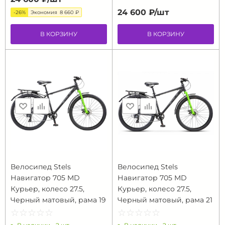
24 600 ₽/
шт
-26%
Экономия
8 660 ₽
В КОРЗИНУ
В КОРЗИНУ
Велосипед Stels
Велосипед Stels
Навигатор 705 MD
Навигатор 705 MD
Курьер, колесо 27.5,
Курьер, колесо 27.5,
Черный матовый, рама 19
Черный матовый, рама 21
☆
★
☆
★
☆
★
☆
★
☆
★
☆
★
☆
★
☆
★
☆
★
☆
★