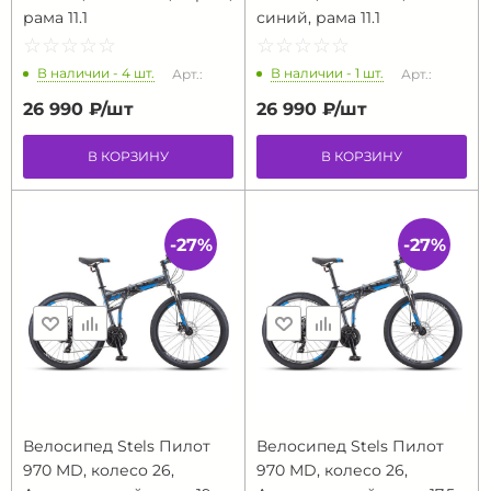
рама 11.1
синий, рама 11.1
☆
★
☆
★
☆
★
☆
★
☆
★
☆
★
☆
★
☆
★
☆
★
☆
★
В наличии - 4 шт.
В наличии - 1 шт.
Арт.:
Арт.:
26 990 ₽/
шт
26 990 ₽/
шт
В КОРЗИНУ
В КОРЗИНУ
-27%
-27%
Велосипед Stels Пилот
Велосипед Stels Пилот
970 MD, колесо 26,
970 MD, колесо 26,