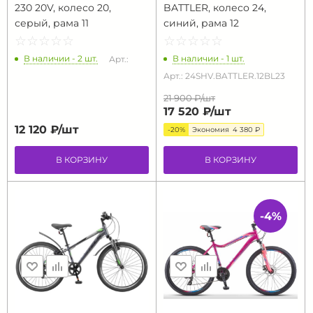
230 20V, колесо 20,
BATTLER, колесо 24,
серый, рама 11
синий, рама 12
☆
★
☆
★
☆
★
☆
★
☆
★
☆
★
☆
★
☆
★
☆
★
☆
★
В наличии - 2 шт.
В наличии - 1 шт.
Арт.:
Арт.: 24SHV.BATTLER.12BL23
21 900 ₽/
шт
17 520 ₽/
шт
12 120 ₽/
шт
-20%
Экономия
4 380 ₽
В КОРЗИНУ
В КОРЗИНУ
-4%