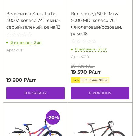
Велосипед Stels Turbo
Велосипед Stels Miss
400 V, колесо 24, Темно-
5000 MD, колесо 26,
серый/зеленый, рама 12
Фиолетовый/розовый,
рама 18
☆
★
☆
★
☆
★
☆
★
☆
★
☆
★
☆
★
☆
★
☆
★
☆
★
В наличии - 3 шт.
В наличии - 2 шт.
Арт.: Z010
Арт.: К010
20 480 ₽/
шт
19 570 ₽/
шт
19 200 ₽/
шт
-4%
Экономия
910 ₽
В КОРЗИНУ
В КОРЗИНУ
-20%