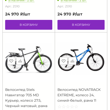
В наличии - 2 шт.
В наличии - 2 шт.
Арт.: Z010
Арт.: Z010
24 970 ₽/
шт
24 970 ₽/
шт
В КОРЗИНУ
В КОРЗИНУ
Велосипед Stels
Велосипед NOVATRACK
Навигатор 705 MD
EXTREME, колесо 24,
Курьер, колесо 27.5,
синий-белый, рама 11
Черный матовый, рама
☆
★
☆
★
☆
★
☆
★
☆
★