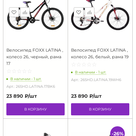
Велосипед FOXX LATINA ,
Велосипед FOXX LATINA ,
колесо 26, черный, рама
колесо 26, белый, рама 19
17
☆
★
☆
★
☆
★
☆
★
☆
★
☆
★
☆
★
☆
★
☆
★
☆
★
В наличии - 1 шт.
В наличии - 1 шт.
Арт.: 26SHD.LATINA.19WH6
Арт.: 26SHD.LATINA.17BK6
23 890 ₽/
шт
23 890 ₽/
шт
В КОРЗИНУ
В КОРЗИНУ
-26%