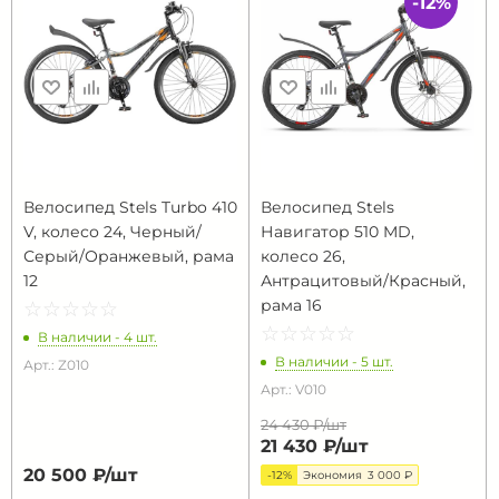
-12%
Велосипед Stels Turbo 410
Велосипед Stels
V, колесо 24, Черный/
Навигатор 510 MD,
Серый/Оранжевый, рама
колесо 26,
12
Антрацитовый/Красный,
рама 16
☆
★
☆
★
☆
★
☆
★
☆
★
☆
★
☆
★
☆
★
☆
★
☆
★
В наличии - 4 шт.
В наличии - 5 шт.
Арт.: Z010
Арт.: V010
24 430 ₽/
шт
21 430 ₽/
шт
20 500 ₽/
шт
-12%
Экономия
3 000 ₽