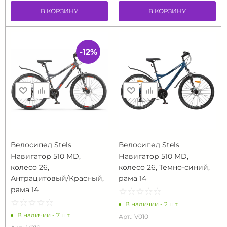
В КОРЗИНУ
В КОРЗИНУ
-12%
Велосипед Stels
Велосипед Stels
Навигатор 510 MD,
Навигатор 510 MD,
колесо 26,
колесо 26, Темно-синий,
Антрацитовый/Красный,
рама 14
рама 14
☆
★
☆
★
☆
★
☆
★
☆
★
☆
★
☆
★
☆
★
☆
★
☆
★
В наличии - 2 шт.
В наличии - 7 шт.
Арт.: V010