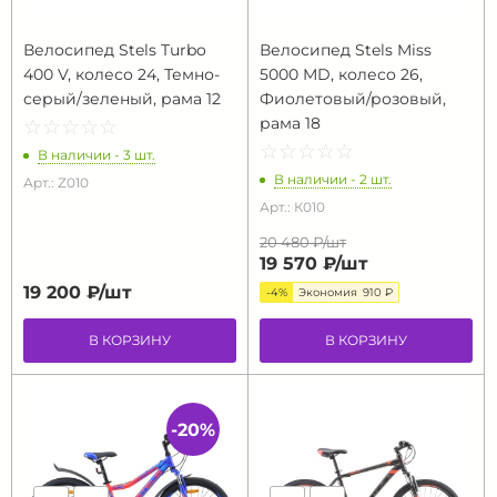
Велосипед Stels Turbo
Велосипед Stels Miss
400 V, колесо 24, Темно-
5000 MD, колесо 26,
серый/зеленый, рама 12
Фиолетовый/розовый,
рама 18
☆
★
☆
★
☆
★
☆
★
☆
★
☆
★
☆
★
☆
★
☆
★
☆
★
В наличии - 3 шт.
В наличии - 2 шт.
Арт.: Z010
Арт.: К010
20 480 ₽/
шт
19 570 ₽/
шт
19 200 ₽/
шт
-4%
Экономия
910 ₽
В КОРЗИНУ
В КОРЗИНУ
-20%