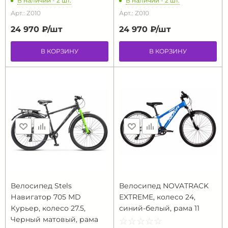
В наличии - 2 шт.
В наличии - 2 шт.
Арт.: Z010
Арт.: Z010
24 970 ₽/
шт
24 970 ₽/
шт
В КОРЗИНУ
В КОРЗИНУ
Велосипед Stels
Велосипед NOVATRACK
Навигатор 705 MD
EXTREME, колесо 24,
Курьер, колесо 27.5,
синий-белый, рама 11
Черный матовый, рама
☆
★
☆
★
☆
★
☆
★
☆
★