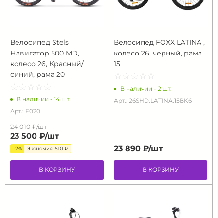
Велосипед Stels
Велосипед FOXX LATINA ,
Навигатор 500 MD,
колесо 26, черный, рама
колесо 26, Красный/
15
синий, рама 20
☆
★
☆
★
☆
★
☆
★
☆
★
☆
★
☆
★
☆
★
☆
★
☆
★
В наличии - 2 шт.
В наличии - 14 шт.
Арт.: 26SHD.LATINA.15BK6
Арт.: F020
24 010 ₽/
шт
23 500 ₽/
шт
23 890 ₽/
шт
-2%
Экономия
510 ₽
В КОРЗИНУ
В КОРЗИНУ