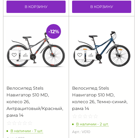
В КОРЗИНУ
В КОРЗИНУ
-12%
Велосипед Stels
Велосипед Stels
Навигатор 510 MD,
Навигатор 510 MD,
колесо 26,
колесо 26, Темно-синий,
Антрацитовый/Красный,
рама 14
рама 14
☆
★
☆
★
☆
★
☆
★
☆
★
☆
★
☆
★
☆
★
☆
★
☆
★
В наличии - 2 шт.
В наличии - 7 шт.
Арт.: V010