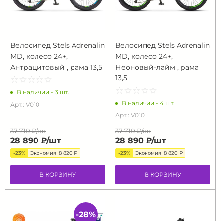
Велосипед Stels Adrenalin
Велосипед Stels Adrenalin
MD, колесо 24+,
MD, колесо 24+,
Антрацитовый , рама 13,5
Неоновый-лайм , рама
13,5
☆
★
☆
★
☆
★
☆
★
☆
★
☆
★
☆
★
☆
★
☆
★
☆
★
В наличии - 3 шт.
В наличии - 4 шт.
Арт.: V010
Арт.: V010
37 710 ₽/
шт
37 710 ₽/
шт
28 890 ₽/
шт
28 890 ₽/
шт
-23%
Экономия
8 820 ₽
-23%
Экономия
8 820 ₽
В КОРЗИНУ
В КОРЗИНУ
-28%