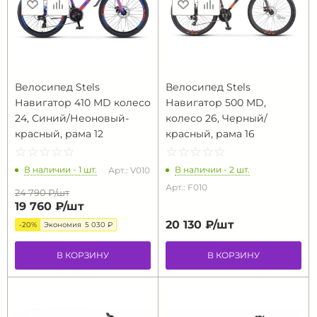
Велосипед Stels
Велосипед Stels
Навигатор 410 MD колесо
Навигатор 500 MD,
24, Синий/Неоновый-
колесо 26, Черный/
красный, рама 12
красный, рама 16
☆
★
☆
★
☆
★
☆
★
☆
★
☆
★
☆
★
☆
★
☆
★
☆
★
В наличии - 1 шт.
В наличии - 2 шт.
Арт.: V010
Арт.: F010
24 790 ₽/
шт
19 760 ₽/
шт
20 130 ₽/
шт
-20%
Экономия
5 030 ₽
В КОРЗИНУ
В КОРЗИНУ