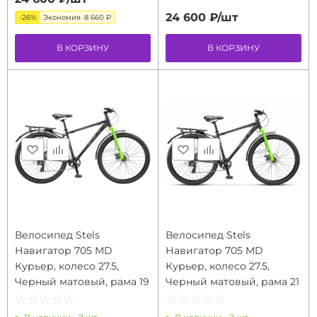
24 600 ₽/
шт
-26%
Экономия
8 660 ₽
В КОРЗИНУ
В КОРЗИНУ
Велосипед Stels
Велосипед Stels
Навигатор 705 MD
Навигатор 705 MD
Курьер, колесо 27.5,
Курьер, колесо 27.5,
Черный матовый, рама 19
Черный матовый, рама 21
☆
★
☆
★
☆
★
☆
★
☆
★
☆
★
☆
★
☆
★
☆
★
☆
★