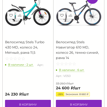
Велосипед Stels Turbo
Велосипед Stels
430 MD, колесо 24,
Навигатор 610 MD,
Мятный, рама 11,5
колесо 26, темно-синий,
рама 14
☆
★
☆
★
☆
★
☆
★
☆
★
☆
★
☆
★
☆
★
☆
★
☆
★
В наличии - 2 шт.
Арт.:
В наличии - 6 шт.
Арт.: V050
33 260 ₽/
шт
24 600 ₽/
шт
24 230 ₽/
шт
-26%
Экономия
8 660 ₽
В КОРЗИНУ
В КОРЗИНУ