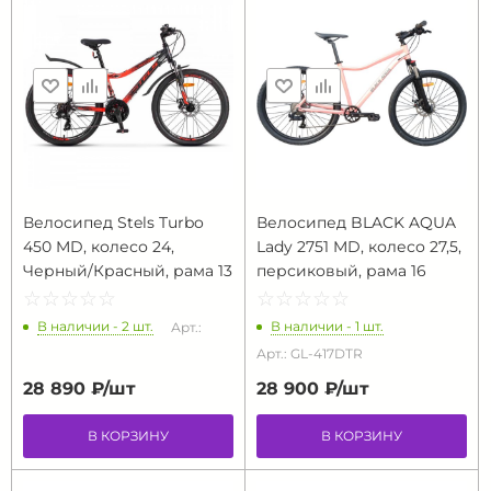
Велосипед Stels Turbo
Велосипед BLACK AQUA
450 MD, колесо 24,
Lady 2751 MD, колесо 27,5,
Черный/Красный, рама 13
персиковый, рама 16
☆
★
☆
★
☆
★
☆
★
☆
★
☆
★
☆
★
☆
★
☆
★
☆
★
В наличии - 2 шт.
В наличии - 1 шт.
Арт.:
Арт.: GL-417DTR
28 890 ₽/
шт
28 900 ₽/
шт
В КОРЗИНУ
В КОРЗИНУ