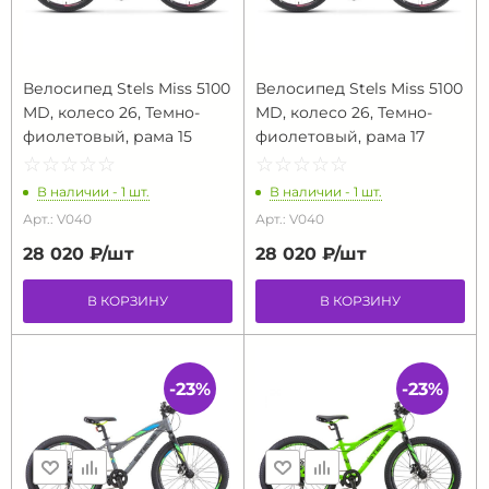
Велосипед Stels Miss 5100
Велосипед Stels Miss 5100
MD, колесо 26, Темно-
MD, колесо 26, Темно-
фиолетовый, рама 15
фиолетовый, рама 17
☆
★
☆
★
☆
★
☆
★
☆
★
☆
★
☆
★
☆
★
☆
★
☆
★
В наличии - 1 шт.
В наличии - 1 шт.
Арт.: V040
Арт.: V040
28 020 ₽/
шт
28 020 ₽/
шт
В КОРЗИНУ
В КОРЗИНУ
-23%
-23%