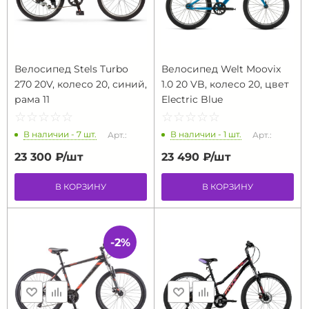
Велосипед Stels Turbo
Велосипед Welt Moovix
270 20V, колесо 20, синий,
1.0 20 VB, колесо 20, цвет
рама 11
Electric Blue
☆
★
☆
★
☆
★
☆
★
☆
★
☆
★
☆
★
☆
★
☆
★
☆
★
В наличии - 7 шт.
В наличии - 1 шт.
Арт.:
Арт.:
23 300 ₽/
шт
23 490 ₽/
шт
В КОРЗИНУ
В КОРЗИНУ
-2%