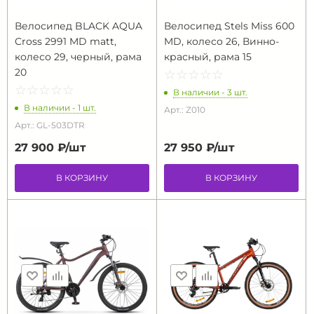
Велосипед BLACK AQUA
Велосипед Stels Miss 600
Cross 2991 MD matt,
MD, колесо 26, Винно-
колесо 29, черный, рама
красный, рама 15
20
☆
★
☆
★
☆
★
☆
★
☆
★
☆
★
☆
★
☆
★
☆
★
☆
★
В наличии - 3 шт.
В наличии - 1 шт.
Арт.: Z010
Арт.: GL-503DTR
27 900 ₽/
шт
27 950 ₽/
шт
В КОРЗИНУ
В КОРЗИНУ