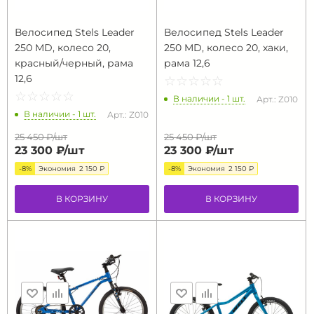
Велосипед Stels Leader
Велосипед Stels Leader
250 MD, колесо 20,
250 MD, колесо 20, хаки,
красный/черный, рама
рама 12,6
12,6
☆
★
☆
★
☆
★
☆
★
☆
★
☆
★
☆
★
☆
★
☆
★
☆
★
В наличии - 1 шт.
Арт.: Z010
В наличии - 1 шт.
Арт.: Z010
25 450 ₽/
шт
25 450 ₽/
шт
23 300 ₽/
шт
23 300 ₽/
шт
-8%
Экономия
2 150 ₽
-8%
Экономия
2 150 ₽
В КОРЗИНУ
В КОРЗИНУ