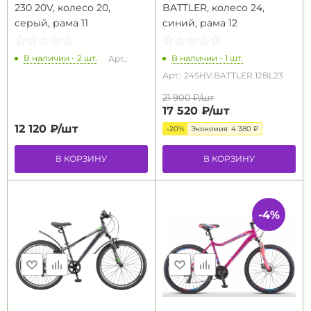
230 20V, колесо 20,
BATTLER, колесо 24,
серый, рама 11
синий, рама 12
☆
★
☆
★
☆
★
☆
★
☆
★
☆
★
☆
★
☆
★
☆
★
☆
★
В наличии - 2 шт.
В наличии - 1 шт.
Арт.:
Арт.: 24SHV.BATTLER.12BL23
21 900 ₽/
шт
17 520 ₽/
шт
12 120 ₽/
шт
-20%
Экономия
4 380 ₽
В КОРЗИНУ
В КОРЗИНУ
-4%