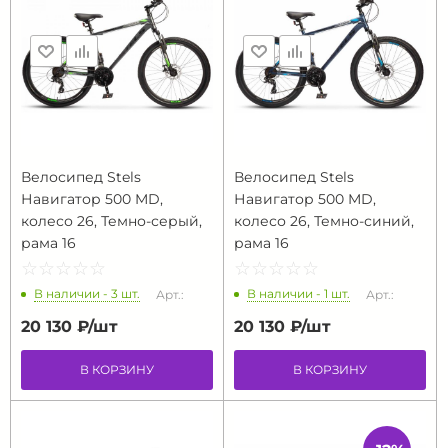
Велосипед Stels
Велосипед Stels
Навигатор 500 MD,
Навигатор 500 MD,
колесо 26, Темно-серый,
колесо 26, Темно-синий,
рама 16
рама 16
☆
★
☆
★
☆
★
☆
★
☆
★
☆
★
☆
★
☆
★
☆
★
☆
★
В наличии - 3 шт.
В наличии - 1 шт.
Арт.:
Арт.:
20 130 ₽/
шт
20 130 ₽/
шт
В КОРЗИНУ
В КОРЗИНУ