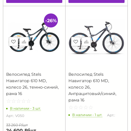
-26%
Велосипед Stels
Велосипед Stels
Навигатор 610 MD,
Навигатор 610 MD,
колесо 26, темно-синий,
колесо 26,
рама 16
Антрацитовый/синий,
рама 16
☆
★
☆
★
☆
★
☆
★
☆
★
☆
★
☆
★
☆
★
☆
★
☆
★
В наличии - 3 шт.
В наличии - 1 шт.
Арт.:
Арт.: V050
33 260 ₽/
шт
24 600 ₽/
шт