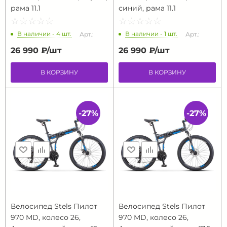
рама 11.1
синий, рама 11.1
☆
★
☆
★
☆
★
☆
★
☆
★
☆
★
☆
★
☆
★
☆
★
☆
★
В наличии - 4 шт.
В наличии - 1 шт.
Арт.:
Арт.:
26 990 ₽/
шт
26 990 ₽/
шт
В КОРЗИНУ
В КОРЗИНУ
-27%
-27%
Велосипед Stels Пилот
Велосипед Stels Пилот
970 MD, колесо 26,
970 MD, колесо 26,