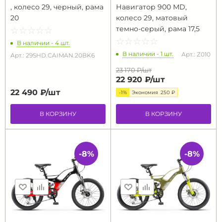
, колесо 29, черный, рама
Навигатор 900 МD,
20
колесо 29, матовый
темно-серый, рама 17,5
☆
★
☆
★
☆
★
☆
★
☆
★
☆
★
☆
★
☆
★
☆
★
☆
★
В наличии - 4 шт.
В наличии - 1 шт.
Арт.: Z010
Арт.: 29SHD.CAIMAN.20BK6
23 170 ₽/
шт
22 920 ₽/
шт
22 490 ₽/
шт
-1%
Экономия
250 ₽
В КОРЗИНУ
В КОРЗИНУ
-8%
-8%