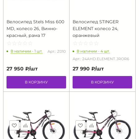
Велосипед Stels Miss 600
Велосипед STINGER
MD, колесо 26, Винно-
ELEMENT колесо 24,
красный, рама 17
оранжевый
☆
★
☆
★
☆
★
☆
★
☆
★
☆
★
☆
★
☆
★
☆
★
☆
★
В наличии - 1 шт.
В наличии - 4 шт.
Арт.: Z010
Арт.: 24AHD.ELEMENT.JROR6
27 950 ₽/
шт
27 990 ₽/
шт
В КОРЗИНУ
В КОРЗИНУ