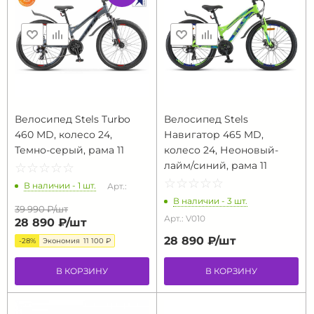
Велосипед Stels Turbo
Велосипед Stels
460 MD, колесо 24,
Навигатор 465 MD,
Темно-серый, рама 11
колесо 24, Неоновый-
лайм/синий, рама 11
☆
★
☆
★
☆
★
☆
★
☆
★
☆
★
☆
★
☆
★
☆
★
☆
★
В наличии - 1 шт.
Арт.:
В наличии - 3 шт.
39 990 ₽/
шт
Арт.: V010
28 890 ₽/
шт
28 890 ₽/
шт
-28%
Экономия
11 100 ₽
В КОРЗИНУ
В КОРЗИНУ