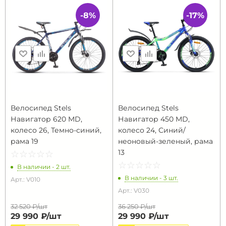
-8%
-17%
Велосипед Stels
Велосипед Stels
Навигатор 620 MD,
Навигатор 450 MD,
колесо 26, Темно-синий,
колесо 24, Синий/
рама 19
неоновый-зеленый, рама
13
☆
★
☆
★
☆
★
☆
★
☆
★
☆
★
☆
★
☆
★
☆
★
☆
★
В наличии - 2 шт.
В наличии - 3 шт.
Арт.: V010
Арт.: V030
32 520 ₽/
шт
36 250 ₽/
шт
29 990 ₽/
шт
29 990 ₽/
шт