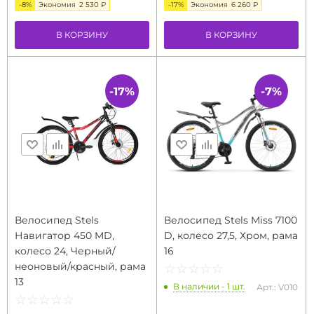
-8%
Экономия
2 530 ₽
-17%
Экономия
6 260 ₽
В КОРЗИНУ
В КОРЗИНУ
-17%
-7%
Велосипед Stels
Велосипед Stels Miss 7100
Навигатор 450 MD,
D, колесо 27,5, Хром, рама
колесо 24, Черный/
16
неоновый/красный, рама
☆
★
☆
★
☆
★
☆
★
☆
★
13
В наличии - 1 шт.
Арт.: V010
☆
★
☆
★
☆
★
☆
★
☆
★