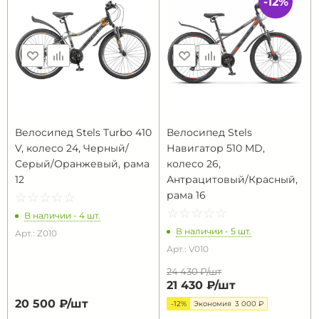
-12%
Велосипед Stels Turbo 410
Велосипед Stels
V, колесо 24, Черный/
Навигатор 510 MD,
Серый/Оранжевый, рама
колесо 26,
12
Антрацитовый/Красный,
рама 16
☆
★
☆
★
☆
★
☆
★
☆
★
☆
★
☆
★
☆
★
☆
★
☆
★
В наличии - 4 шт.
В наличии - 5 шт.
Арт.: Z010
Арт.: V010
24 430 ₽/
шт
21 430 ₽/
шт
20 500 ₽/
шт
-12%
Экономия
3 000 ₽