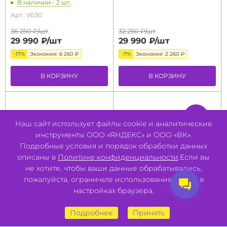
В наличии - 2 шт.
Арт.: V030
36 250 ₽/
шт
32 250 ₽/
шт
29 990 ₽/
шт
29 990 ₽/
шт
-17%
Экономия
6 260 ₽
-7%
Экономия
2 260 ₽
В КОРЗИНУ
В КОРЗИНУ
-8%
Наш сайт использует файлы cookie и аналитические
инструменты ООО «ЯНДЕКС» и ООО «ВК».
Подробные условия и порядок обработки данных
описаны в
Политике конфиденциальности
.Если вы
не хотите, чтобы ваши данные обрабатывались,
пожалуйста, ограничьте использование cookie в
настройках браузера.
Велосипед Welt Brave 1.0
Велосипед Stels
Подробнее
Принять
24 MD, колесо 24, цвет
Навигатор 620 MD,