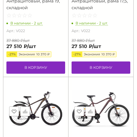
Антрацитовый, рама 19,
Антрацитовый, рама 17,5,
складной
складной
☆
★
☆
★
☆
★
☆
★
☆
★
☆
★
☆
★
☆
★
☆
★
☆
★
В наличии - 2 шт.
В наличии - 2 шт.
Арт.: V022
Арт.: V022
37 880 ₽/
шт
37 880 ₽/
шт
27 510 ₽/
шт
27 510 ₽/
шт
-27%
Экономия
10 370 ₽
-27%
Экономия
10 370 ₽
В КОРЗИНУ
В КОРЗИНУ