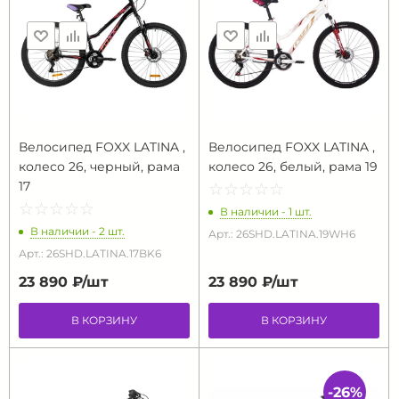
Велосипед FOXX LATINA ,
Велосипед FOXX LATINA ,
колесо 26, черный, рама
колесо 26, белый, рама 19
17
☆
★
☆
★
☆
★
☆
★
☆
★
☆
★
☆
★
☆
★
☆
★
☆
★
В наличии - 1 шт.
В наличии - 2 шт.
Арт.: 26SHD.LATINA.19WH6
Арт.: 26SHD.LATINA.17BK6
23 890 ₽/
шт
23 890 ₽/
шт
В КОРЗИНУ
В КОРЗИНУ
-26%