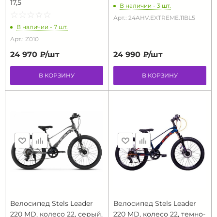
17,5
В наличии - 3 шт.
☆
★
☆
★
☆
★
☆
★
☆
★
Арт.: 24AHV.EXTREME.11BL5
В наличии - 7 шт.
Арт.: Z010
24 970 ₽/
шт
24 990 ₽/
шт
В КОРЗИНУ
В КОРЗИНУ
Велосипед Stels Leader
Велосипед Stels Leader
220 MD, колесо 22, серый,
220 MD, колесо 22, темно-