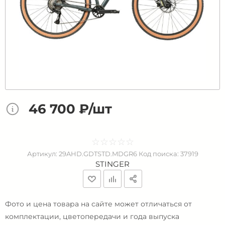
46 700 ₽/шт
☆
★
☆
★
☆
★
☆
★
☆
★
Артикул:
29AHD.GDTSTD.MDGR6
Код поиска:
37919
STINGER
Фото и цена товара на сайте может отличаться от
комплектации, цветопередачи и года выпуска