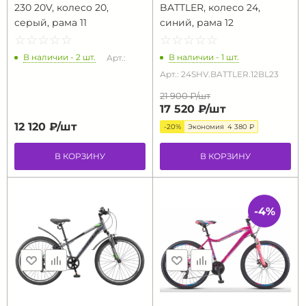
230 20V, колесо 20,
BATTLER, колесо 24,
серый, рама 11
синий, рама 12
☆
★
☆
★
☆
★
☆
★
☆
★
☆
★
☆
★
☆
★
☆
★
☆
★
В наличии - 2 шт.
В наличии - 1 шт.
Арт.:
Арт.: 24SHV.BATTLER.12BL23
21 900 ₽/
шт
17 520 ₽/
шт
12 120 ₽/
шт
-20%
Экономия
4 380 ₽
В КОРЗИНУ
В КОРЗИНУ
-4%