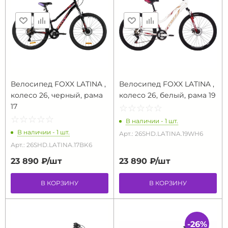
Велосипед FOXX LATINA ,
Велосипед FOXX LATINA ,
колесо 26, черный, рама
колесо 26, белый, рама 19
17
☆
★
☆
★
☆
★
☆
★
☆
★
☆
★
☆
★
☆
★
☆
★
☆
★
В наличии - 1 шт.
В наличии - 1 шт.
Арт.: 26SHD.LATINA.19WH6
Арт.: 26SHD.LATINA.17BK6
23 890 ₽/
шт
23 890 ₽/
шт
В КОРЗИНУ
В КОРЗИНУ
-26%