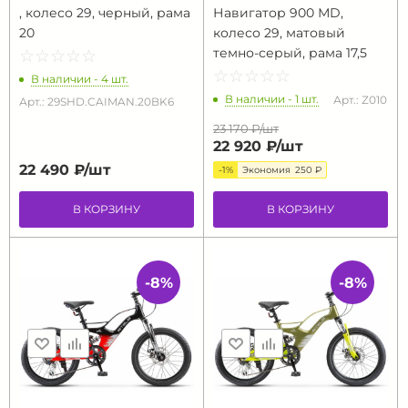
, колесо 29, черный, рама
Навигатор 900 МD,
20
колесо 29, матовый
темно-серый, рама 17,5
☆
★
☆
★
☆
★
☆
★
☆
★
☆
★
☆
★
☆
★
☆
★
☆
★
В наличии - 4 шт.
В наличии - 1 шт.
Арт.: Z010
Арт.: 29SHD.CAIMAN.20BK6
23 170 ₽/
шт
22 920 ₽/
шт
22 490 ₽/
шт
-1%
Экономия
250 ₽
В КОРЗИНУ
В КОРЗИНУ
-8%
-8%