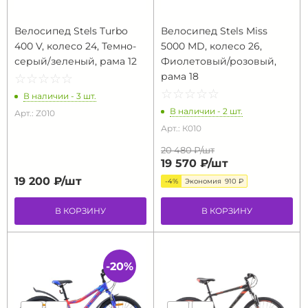
Велосипед Stels Turbo
Велосипед Stels Miss
400 V, колесо 24, Темно-
5000 MD, колесо 26,
серый/зеленый, рама 12
Фиолетовый/розовый,
рама 18
☆
★
☆
★
☆
★
☆
★
☆
★
☆
★
☆
★
☆
★
☆
★
☆
★
В наличии - 3 шт.
В наличии - 2 шт.
Арт.: Z010
Арт.: К010
20 480 ₽/
шт
19 570 ₽/
шт
19 200 ₽/
шт
-4%
Экономия
910 ₽
В КОРЗИНУ
В КОРЗИНУ
-20%