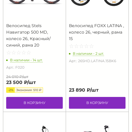
Велосипед Stels
Велосипед FOXX LATINA ,
Навигатор 500 MD,
колесо 26, черный, рама
колесо 26, Красный/
15
синий, рама 20
☆
★
☆
★
☆
★
☆
★
☆
★
☆
★
☆
★
☆
★
☆
★
☆
★
В наличии - 2 шт.
В наличии - 14 шт.
Арт.: 26SHD.LATINA.15BK6
Арт.: F020
24 010 ₽/
шт
23 500 ₽/
шт
23 890 ₽/
шт
-2%
Экономия
510 ₽
В КОРЗИНУ
В КОРЗИНУ