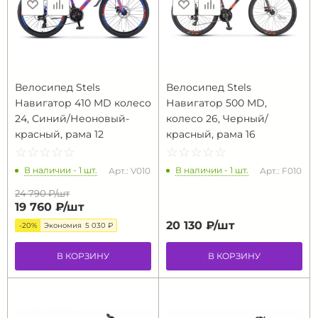
Велосипед Stels
Велосипед Stels
Навигатор 410 MD колесо
Навигатор 500 MD,
24, Синий/Неоновый-
колесо 26, Черный/
красный, рама 12
красный, рама 16
☆
★
☆
★
☆
★
☆
★
☆
★
☆
★
☆
★
☆
★
☆
★
☆
★
В наличии - 1 шт.
В наличии - 1 шт.
Арт.: V010
Арт.: F010
24 790 ₽/
шт
19 760 ₽/
шт
20 130 ₽/
шт
-20%
Экономия
5 030 ₽
В КОРЗИНУ
В КОРЗИНУ