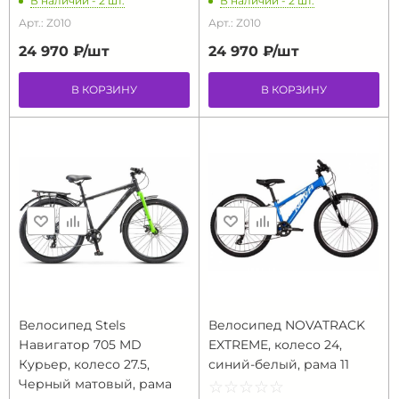
В наличии - 2 шт.
В наличии - 2 шт.
Арт.: Z010
Арт.: Z010
24 970 ₽/
шт
24 970 ₽/
шт
В КОРЗИНУ
В КОРЗИНУ
Велосипед Stels
Велосипед NOVATRACK
Навигатор 705 MD
EXTREME, колесо 24,
Курьер, колесо 27.5,
синий-белый, рама 11
Черный матовый, рама
☆
★
☆
★
☆
★
☆
★
☆
★