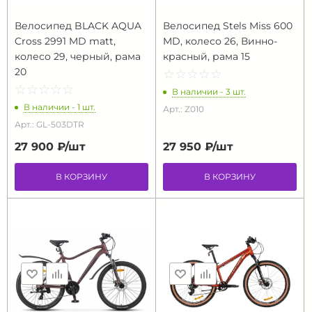
Велосипед BLACK AQUA
Велосипед Stels Miss 600
Cross 2991 MD matt,
MD, колесо 26, Винно-
колесо 29, черный, рама
красный, рама 15
20
☆
★
☆
★
☆
★
☆
★
☆
★
☆
★
☆
★
☆
★
☆
★
☆
★
В наличии - 3 шт.
В наличии - 1 шт.
Арт.: Z010
Арт.: GL-503DTR
27 900 ₽/
шт
27 950 ₽/
шт
В КОРЗИНУ
В КОРЗИНУ