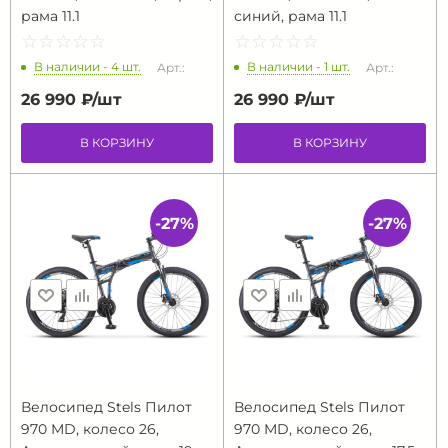
рама 11.1
синий, рама 11.1
☆
★
☆
★
☆
★
☆
★
☆
★
☆
★
☆
★
☆
★
☆
★
☆
★
В наличии - 4 шт.
В наличии - 1 шт.
Арт.:
Арт.:
26 990 ₽/
шт
26 990 ₽/
шт
В КОРЗИНУ
В КОРЗИНУ
-27%
-27%
Велосипед Stels Пилот
Велосипед Stels Пилот
970 MD, колесо 26,
970 MD, колесо 26,