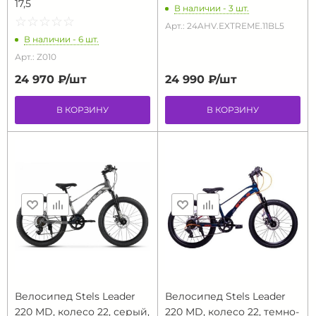
17,5
В наличии - 3 шт.
☆
★
☆
★
☆
★
☆
★
☆
★
Арт.: 24AHV.EXTREME.11BL5
В наличии - 6 шт.
Арт.: Z010
24 970 ₽/
шт
24 990 ₽/
шт
В КОРЗИНУ
В КОРЗИНУ
Велосипед Stels Leader
Велосипед Stels Leader
220 MD, колесо 22, серый,
220 MD, колесо 22, темно-