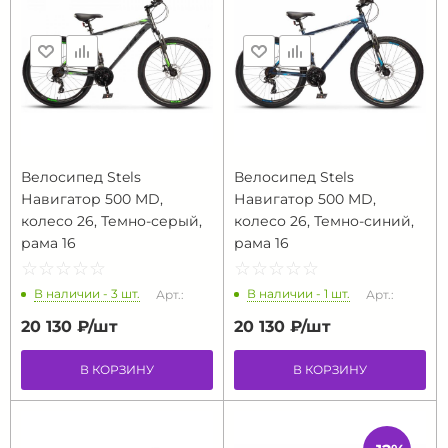
Велосипед Stels
Велосипед Stels
Навигатор 500 MD,
Навигатор 500 MD,
колесо 26, Темно-серый,
колесо 26, Темно-синий,
рама 16
рама 16
☆
★
☆
★
☆
★
☆
★
☆
★
☆
★
☆
★
☆
★
☆
★
☆
★
В наличии - 3 шт.
В наличии - 1 шт.
Арт.:
Арт.:
20 130 ₽/
шт
20 130 ₽/
шт
В КОРЗИНУ
В КОРЗИНУ