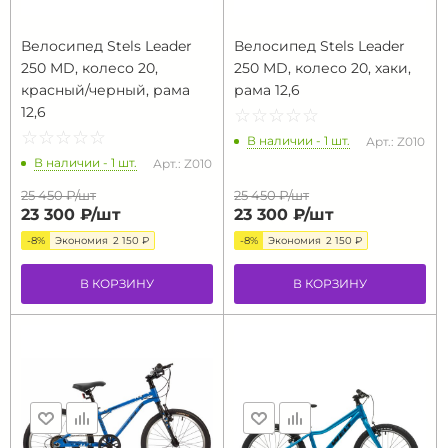
Велосипед Stels Leader
Велосипед Stels Leader
250 MD, колесо 20,
250 MD, колесо 20, хаки,
красный/черный, рама
рама 12,6
12,6
☆
★
☆
★
☆
★
☆
★
☆
★
☆
★
☆
★
☆
★
☆
★
☆
★
В наличии - 1 шт.
Арт.: Z010
В наличии - 1 шт.
Арт.: Z010
25 450 ₽/
шт
25 450 ₽/
шт
23 300 ₽/
шт
23 300 ₽/
шт
-8%
Экономия
2 150 ₽
-8%
Экономия
2 150 ₽
В КОРЗИНУ
В КОРЗИНУ