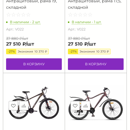
Антрацитовый, рама 19,
Антрацитовый, рама 17,5,
складной
складной
☆
★
☆
★
☆
★
☆
★
☆
★
☆
★
☆
★
☆
★
☆
★
☆
★
В наличии - 2 шт.
В наличии - 1 шт.
Арт.: V022
Арт.: V022
37 880 ₽/
шт
37 880 ₽/
шт
27 510 ₽/
шт
27 510 ₽/
шт
-27%
Экономия
10 370 ₽
-27%
Экономия
10 370 ₽
В КОРЗИНУ
В КОРЗИНУ