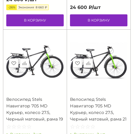
24 600 ₽/
шт
-26%
Экономия
8 660 ₽
В КОРЗИНУ
В КОРЗИНУ
Велосипед Stels
Велосипед Stels
Навигатор 705 MD
Навигатор 705 MD
Курьер, колесо 27.5,
Курьер, колесо 27.5,
Черный матовый, рама 19
Черный матовый, рама 21
☆
★
☆
★
☆
★
☆
★
☆
★
☆
★
☆
★
☆
★
☆
★
☆
★