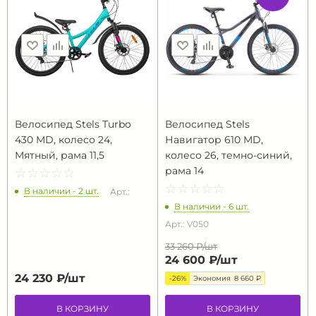
Велосипед Stels Turbo
Велосипед Stels
430 MD, колесо 24,
Навигатор 610 MD,
Мятный, рама 11,5
колесо 26, темно-синий,
рама 14
☆
★
☆
★
☆
★
☆
★
☆
★
☆
★
☆
★
☆
★
☆
★
☆
★
В наличии - 2 шт.
Арт.:
В наличии - 6 шт.
Арт.: V050
33 260 ₽/
шт
24 600 ₽/
шт
24 230 ₽/
шт
-26%
Экономия
8 660 ₽
В КОРЗИНУ
В КОРЗИНУ