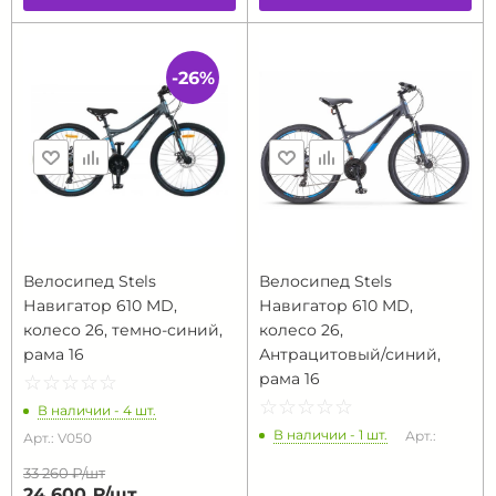
-26%
Велосипед Stels
Велосипед Stels
Навигатор 610 MD,
Навигатор 610 MD,
колесо 26, темно-синий,
колесо 26,
рама 16
Антрацитовый/синий,
рама 16
☆
★
☆
★
☆
★
☆
★
☆
★
☆
★
☆
★
☆
★
☆
★
☆
★
В наличии - 4 шт.
В наличии - 1 шт.
Арт.:
Арт.: V050
33 260 ₽/
шт
24 600 ₽/
шт