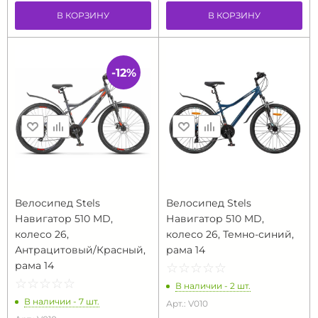
В КОРЗИНУ
В КОРЗИНУ
-12%
Велосипед Stels
Велосипед Stels
Навигатор 510 MD,
Навигатор 510 MD,
колесо 26,
колесо 26, Темно-синий,
Антрацитовый/Красный,
рама 14
рама 14
☆
★
☆
★
☆
★
☆
★
☆
★
☆
★
☆
★
☆
★
☆
★
☆
★
В наличии - 2 шт.
В наличии - 7 шт.
Арт.: V010