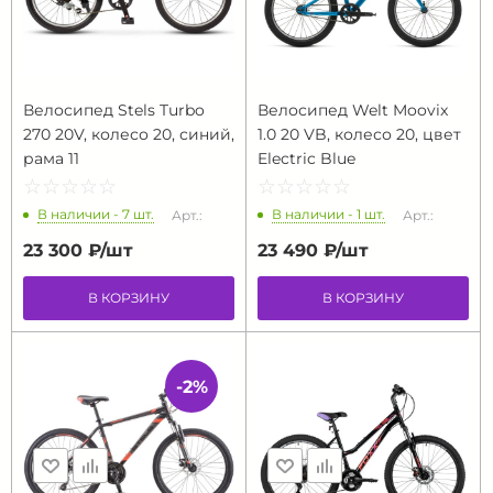
Велосипед Stels Turbo
Велосипед Welt Moovix
270 20V, колесо 20, синий,
1.0 20 VB, колесо 20, цвет
рама 11
Electric Blue
☆
★
☆
★
☆
★
☆
★
☆
★
☆
★
☆
★
☆
★
☆
★
☆
★
В наличии - 7 шт.
В наличии - 1 шт.
Арт.:
Арт.:
23 300 ₽/
шт
23 490 ₽/
шт
В КОРЗИНУ
В КОРЗИНУ
-2%