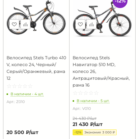
-12%
Велосипед Stels Turbo 410
Велосипед Stels
V, колесо 24, Черный/
Навигатор 510 MD,
Серый/Оранжевый, рама
колесо 26,
12
Антрацитовый/Красный,
рама 16
☆
★
☆
★
☆
★
☆
★
☆
★
☆
★
☆
★
☆
★
☆
★
☆
★
В наличии - 4 шт.
В наличии - 5 шт.
Арт.: Z010
Арт.: V010
24 430 ₽/
шт
21 430 ₽/
шт
20 500 ₽/
шт
-12%
Экономия
3 000 ₽