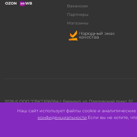
OZON
WB
Вакансии
Партнеры
Магазины
2026 © ООО "СВК"/ 656064 г. Барнаул, ул. Павловский тракт, 52.
ИНН 2221130516 ОГРН 1082221000531.
Наш сайт использует файлы cookie и аналитически
Pulse - сеть магазинов для активных
конфиденциальности
.Если вы не хотите, ч