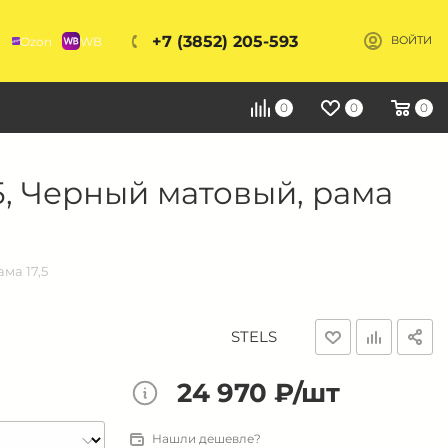
+7 (3852) 205-593
Ozon
WB
ВОЙТИ
Я
0
0
0
5, Черный матовый, рама
ма 17,5
STELS
24 970 ₽/шт
Нашли дешевле?