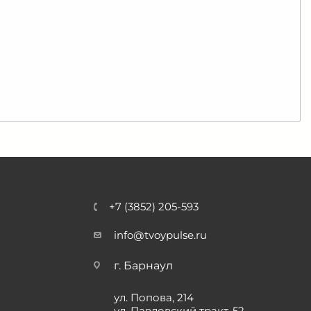
+7 (3852) 205-593
info@tvoypulse.ru
г. Барнаул
ул. Попова, 214
ул. Павловский тракт, 52