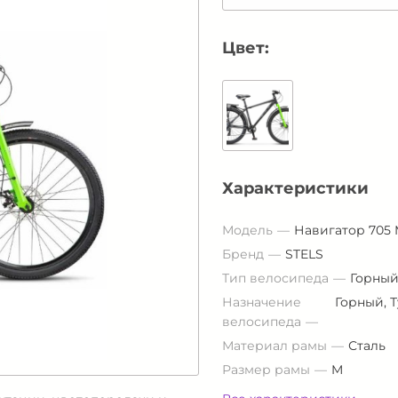
Цвет:
Характеристики
Модель
Навигатор 705
Бренд
STELS
Тип велосипеда
Горный
Назначение
Горный, 
велосипеда
Материал рамы
Сталь
Размер рамы
M