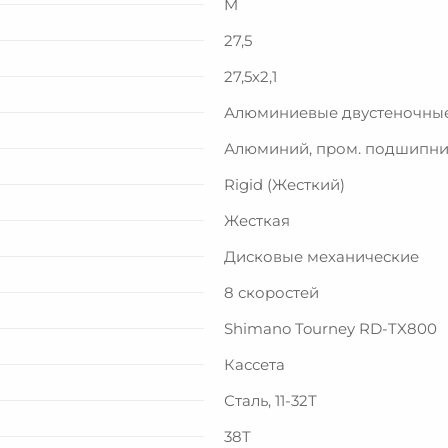
M
27,5
27,5х2,1
Алюминиевые двустеночны
Алюминий, пром. подшипн
Rigid (Жесткий)
Жесткая
Дисковые механические
8 скоростей
Shimano Tourney RD-TX800
Кассета
Сталь, 11-32Т
38T