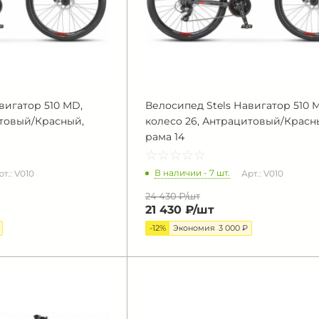
вигатор 510 MD,
Велосипед Stels Навигатор 510 
итовый/Красный,
колесо 26, Антрацитовый/Красн
рама 14
☆
★
☆
★
☆
★
☆
★
☆
★
В наличии - 7 шт.
рт.: V010
Арт.: V010
24 430 ₽/
шт
21 430 ₽/
шт
-12%
Экономия
3 000 ₽