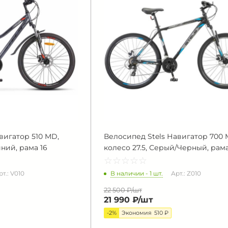
вигатор 510 MD,
Велосипед Stels Навигатор 700 
иний, рама 16
колесо 27.5, Серый/Черный, рама
☆
★
☆
★
☆
★
☆
★
☆
★
В наличии - 1 шт.
рт.: V010
Арт.: Z010
22 500 ₽/
шт
21 990 ₽/
шт
-2%
Экономия
510 ₽