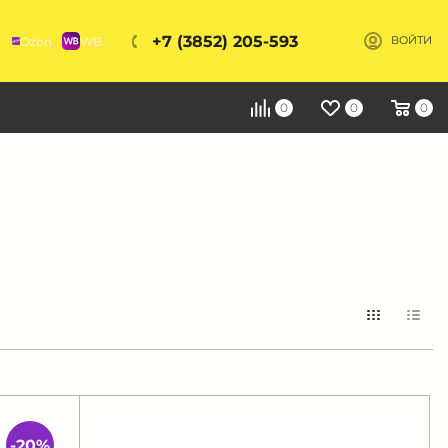
+7 (3852) 205-593
Ozon
WB
ВОЙТИ
Я
0
0
0
-20%