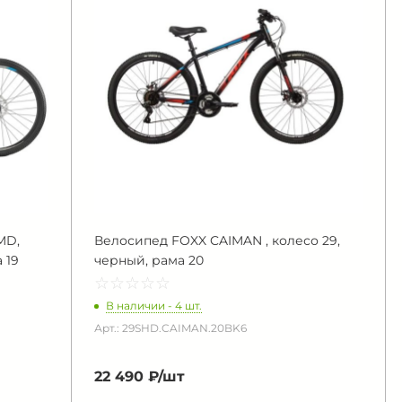
MD,
Велосипед FOXX CAIMAN , колесо 29,
 19
черный, рама 20
☆
★
☆
★
☆
★
☆
★
☆
★
В наличии - 4 шт.
Арт.: 29SHD.CAIMAN.20BK6
22 490 ₽/
шт