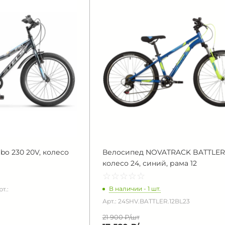
bo 230 20V, колесо
Велосипед NOVATRACK BATTLER
колесо 24, синий, рама 12
☆
★
☆
★
☆
★
☆
★
☆
★
В наличии - 1 шт.
рт.:
Арт.: 24SHV.BATTLER.12BL23
21 900 ₽/
шт