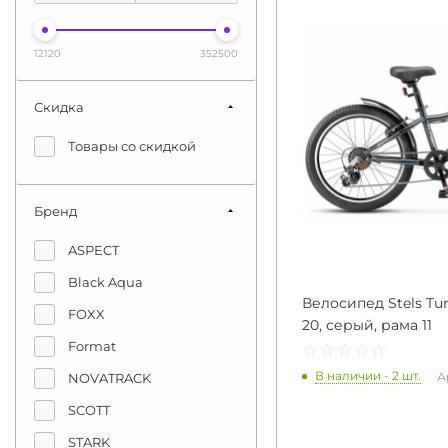
12120
352500
Скидка
Товары со скидкой
Бренд
ASPECT
Black Aqua
Велосипед Stels Tur
FOXX
20, серый, рама 11
Format
☆
★
☆
★
☆
★
☆
★
☆
★
В наличии - 2 шт.
А
NOVATRACK
SCOTT
STARK