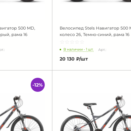
вигатор 500 MD,
Велосипед Stels Навигатор 500 
ерый, рама 16
колесо 26, Темно-синий, рама 16
☆
★
☆
★
☆
★
☆
★
☆
★
В наличии - 1 шт.
рт.:
Арт.:
20 130 ₽/
шт
-12%