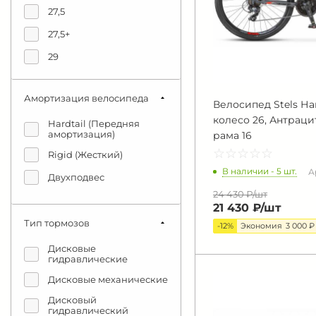
16
27,5
17
27,5+
17,5
29
18
29+
Амортизация велосипеда
19
Велосипед Stels На
колесо 26, Антрац
20
Hardtail (Передняя
амортизация)
рама 16
21
☆
★
☆
★
☆
★
☆
★
☆
★
Rigid (Жесткий)
В наличии - 5 шт.
А
Двухподвес
24 430 ₽/
шт
21 430 ₽/
шт
Тип тормозов
-12%
Экономия
3 000 ₽
Дисковые
гидравлические
Дисковые механические
Дисковый
гидравлический