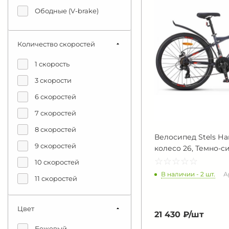
Ободные (V-brake)
Количество скоростей
1 скорость
3 скорости
6 скоростей
7 скоростей
8 скоростей
Велосипед Stels На
9 скоростей
колесо 26, Темно-с
☆
★
☆
★
☆
★
☆
★
☆
★
10 скоростей
В наличии - 2 шт.
А
11 скоростей
12 скоростей
Цвет
14 скоростей (2х7)
21 430 ₽/
шт
18 скоростей (2х9)
Бежевый