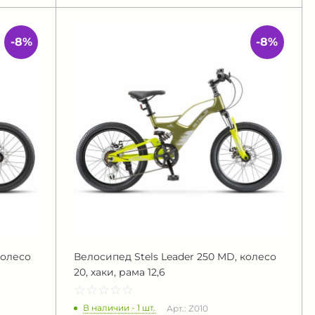
-8%
-8%
колесо
Велосипед Stels Leader 250 MD, колесо
20, хаки, рама 12,6
☆
★
☆
★
☆
★
☆
★
☆
★
В наличии - 1 шт.
Арт.: Z010