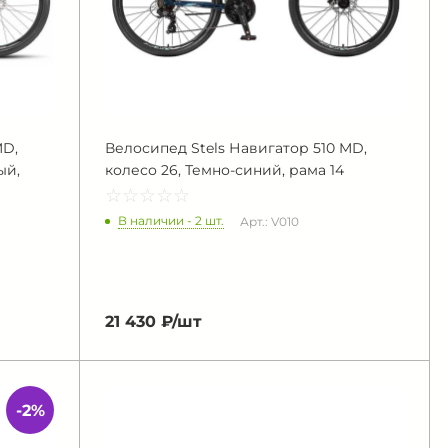
MD,
Велосипед Stels Навигатор 510 MD,
ый,
колесо 26, Темно-синий, рама 14
☆
★
☆
★
☆
★
☆
★
☆
★
В наличии - 2 шт.
Арт.: V010
21 430 ₽/
шт
-2%