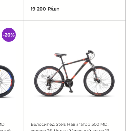
19 200 ₽/
шт
-20%
MD
Велосипед Stels Навигатор 500 MD,
сный,
колесо 26, Черный/красный, рама 16