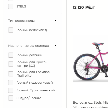
STELS
12 120 ₽/
шт
STINGER
Тип велосипеда
Titan Racing
WELT
Горный велосипед
Назначение велосипеда
Горный детский
Горный для Кросс-
кантри (ХС)
Горный для Трейлов
(Trail bike)
Горный подростковый
Горный, Туристический
Эндуро/Enduro
Велосипед Stels Mi
26, Фиолетовый/роз