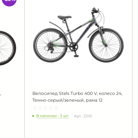
,
Велосипед Stels Turbo 400 V, колесо 24,
Темно-серый/зеленый, рама 12
☆
★
☆
★
☆
★
☆
★
☆
★
В наличии - 3 шт.
Арт.: Z010