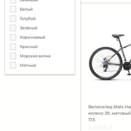
18 скоростей(3х6)
Белый
21 скорость (3х7)
Голубой
22 скорости (2х11)
Зелёный
24 скорости (3х8)
Коричневый
27 скоростей (3х9)
Красный
Морская волна
Мятный
Оливковый
Оранжевый
Розовый
Серебристый
Велосипед Stels На
Серый
колесо 29, матовый
17,5
Синий
☆
★
☆
★
☆
★
☆
★
☆
★
Фиолетовый