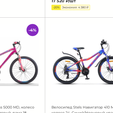
17 520 ₽/
шт
-20%
Экономия
4 380 ₽
-4%
ss 5000 MD, колесо
Велосипед Stels Навигатор 410 
овый, рама 18
колесо 24, Синий/Неоновый-кра