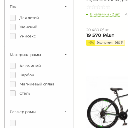
☆
★
☆
★
☆
★
☆
★
☆
★
Пол
В наличии - 2 шт.
А
Для детей
Женский
20 480 ₽/
шт
19 570 ₽/
шт
Унисекс
-4%
Экономия
910 ₽
Материал рамы
Алюминий
Карбон
Магниевый сплав
Сталь
Размер рамы
L