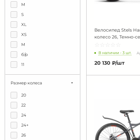
M
S
XL
Велосипед Stels На
XS
колесо 26, Темно-с
☆
★
☆
★
☆
★
☆
★
☆
★
М
В наличии - 3 шт.
А
б/р
20 130 ₽/
шт
11
11,1
Размер колеса
11,5
12
20
12,6
22
13
24
13,5
24+
15
26