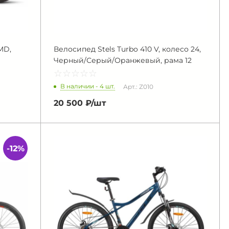
MD,
Велосипед Stels Turbo 410 V, колесо 24,
Черный/Серый/Оранжевый, рама 12
☆
★
☆
★
☆
★
☆
★
☆
★
В наличии - 4 шт.
Арт.: Z010
20 500 ₽/
шт
-12%