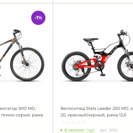
-1%
вигатор 900 МD,
Велосипед Stels Leader 250 MD, 
 темно-серый, рама
20, красный/черный, рама 12,6
☆
★
☆
★
☆
★
☆
★
☆
★
В наличии - 1 шт.
Арт.: Z010