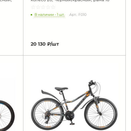
☆
★
☆
★
☆
★
☆
★
☆
★
В наличии - 1 шт.
Арт.: F010
20 130 ₽/
шт