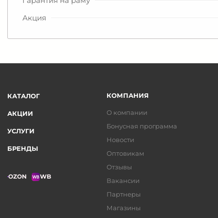
Гарантия на раму
Акция
КОМПАНИЯ
КАТАЛОГ
О компании
АКЦИИ
Бонусная программа
УСЛУГИ
Новости
БРЕНДЫ
Оптовикам
Отзывы
OZON
WB
Вакансии
Партнеры
Магазины