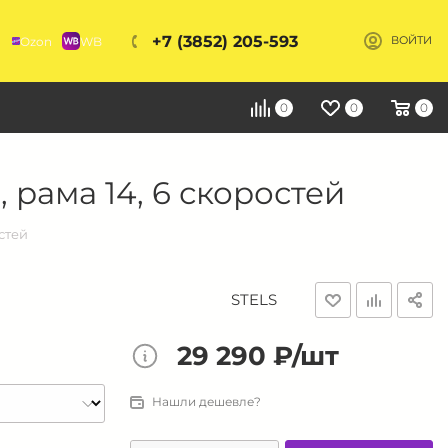
+7 (3852) 205-593
Ozon
WB
ВОЙТИ
Я
0
0
0
 рама 14, 6 скоростей
остей
STELS
29 290 ₽/шт
Нашли дешевле?