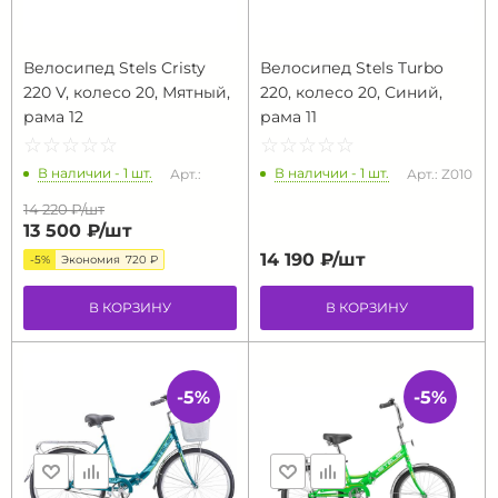
Велосипед Stels Cristy
Велосипед Stels Turbo
220 V, колесо 20, Мятный,
220, колесо 20, Синий,
рама 12
рама 11
☆
★
☆
★
☆
★
☆
★
☆
★
☆
★
☆
★
☆
★
☆
★
☆
★
В наличии - 1 шт.
В наличии - 1 шт.
Арт.:
Арт.: Z010
14 220 ₽/
шт
13 500 ₽/
шт
14 190 ₽/
шт
-5%
Экономия
720 ₽
В КОРЗИНУ
В КОРЗИНУ
-5%
-5%