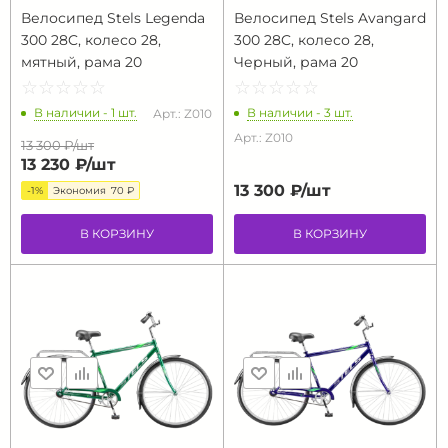
Велосипед Stels Legenda
Велосипед Stels Avangard
300 28C, колесо 28,
300 28C, колесо 28,
мятный, рама 20
Черный, рама 20
☆
★
☆
★
☆
★
☆
★
☆
★
☆
★
☆
★
☆
★
☆
★
☆
★
В наличии - 1 шт.
В наличии - 3 шт.
Арт.: Z010
Арт.: Z010
13 300 ₽/
шт
13 230 ₽/
шт
13 300 ₽/
шт
-1%
Экономия
70 ₽
В КОРЗИНУ
В КОРЗИНУ