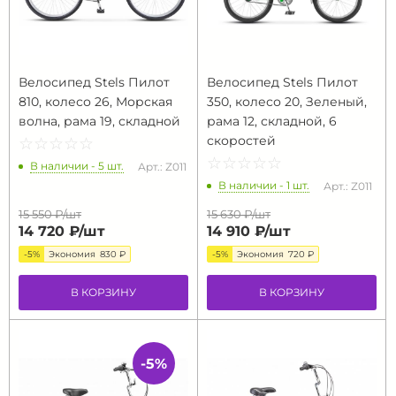
Велосипед Stels Пилот
Велосипед Stels Пилот
810, колесо 26, Морская
350, колесо 20, Зеленый,
волна, рама 19, складной
рама 12, складной, 6
скоростей
☆
★
☆
★
☆
★
☆
★
☆
★
☆
★
☆
★
☆
★
☆
★
☆
★
В наличии - 5 шт.
Арт.: Z011
В наличии - 1 шт.
Арт.: Z011
15 550 ₽/
шт
15 630 ₽/
шт
14 720 ₽/
шт
14 910 ₽/
шт
-5%
Экономия
830 ₽
-5%
Экономия
720 ₽
В КОРЗИНУ
В КОРЗИНУ
-5%