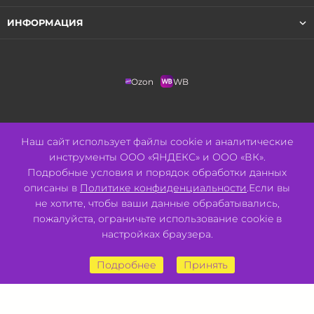
ИНФОРМАЦИЯ
Ozon
WB
+7 (3852) 205-593
Наш сайт использует файлы cookie и аналитические
инструменты ООО «ЯНДЕКС» и ООО «ВК».
info@tvoypulse.ru
Подробные условия и порядок обработки данных
описаны в
Политике конфиденциальности
.Если вы
г. Барнаул
не хотите, чтобы ваши данные обрабатывались,
пожалуйста, ограничьте использование cookie в
ул. Попова, 214
настройках браузера.
ул. Павловский тракт, 52
ул. Ползунова, 44а
ул. Солнечная Поляна, 22
Подробнее
Принять