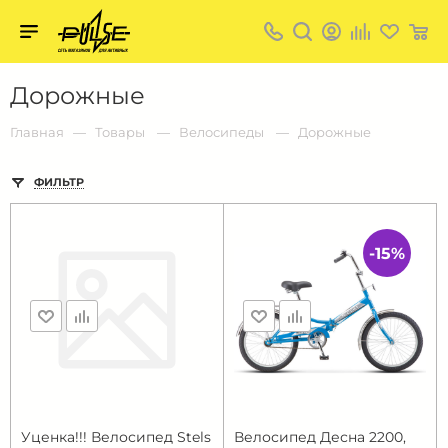
Твой
пульс
Твой
Дорожные
пульс:
сеть
магазинов
Главная
Товары
Велосипеды
Дорожные
для
активных
в
ФИЛЬТР
Барнауле:
-15%
Уценка!!! Велосипед Stels
Велосипед Десна 2200,