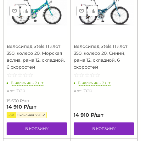
Велосипед Stels Пилот
Велосипед Stels Пилот
350, колесо 20, Морская
350, колесо 20, Синий,
волна, рама 12, складной,
рама 12, складной, 6
6 скоростей
скоростей
☆
★
☆
★
☆
★
☆
★
☆
★
☆
★
☆
★
☆
★
☆
★
☆
★
В наличии - 2 шт.
В наличии - 2 шт.
Арт.: Z010
Арт.: Z010
15 630 ₽/
шт
14 910 ₽/
шт
14 910 ₽/
шт
-5%
Экономия
720 ₽
В КОРЗИНУ
В КОРЗИНУ