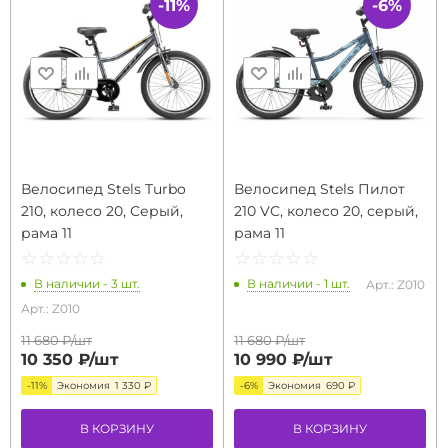
-11%
-6%
Велосипед Stels Turbo
Велосипед Stels Пилот
210, колесо 20, Серый,
210 VC, колесо 20, серый,
рама 11
рама 11
☆
★
☆
★
☆
★
☆
★
☆
★
☆
★
☆
★
☆
★
☆
★
☆
★
В наличии - 3 шт.
В наличии - 1 шт.
Арт.: Z010
Арт.: Z010
11 680 ₽/
шт
11 680 ₽/
шт
10 350 ₽/
шт
10 990 ₽/
шт
-11%
Экономия
1 330 ₽
-6%
Экономия
690 ₽
В КОРЗИНУ
В КОРЗИНУ