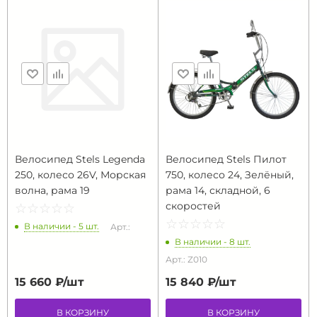
Велосипед Stels Legenda
Велосипед Stels Пилот
250, колесо 26V, Морская
750, колесо 24, Зелёный,
волна, рама 19
рама 14, складной, 6
скоростей
☆
★
☆
★
☆
★
☆
★
☆
★
☆
★
☆
★
☆
★
☆
★
☆
★
В наличии - 5 шт.
Арт.:
В наличии - 8 шт.
Арт.: Z010
15 660 ₽/
шт
15 840 ₽/
шт
В КОРЗИНУ
В КОРЗИНУ