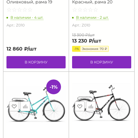
Оливковый, рама 19
Красный, рама 20
☆
★
☆
★
☆
★
☆
★
☆
★
☆
★
☆
★
☆
★
☆
★
☆
★
В наличии - 4 шт.
В наличии - 2 шт.
Арт.: Z010
Арт.: Z010
13 300 ₽/
шт
13 230 ₽/
шт
12 860 ₽/
шт
-1%
Экономия
70 ₽
В КОРЗИНУ
В КОРЗИНУ
-1%