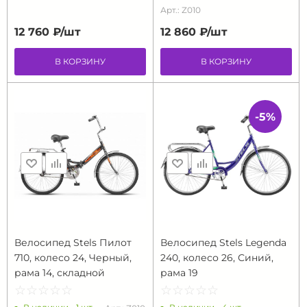
Арт.: Z010
12 760 ₽/
шт
12 860 ₽/
шт
В КОРЗИНУ
В КОРЗИНУ
-5%
Велосипед Stels Пилот
Велосипед Stels Legenda
710, колесо 24, Черный,
240, колесо 26, Синий,
рама 14, складной
рама 19
☆
★
☆
★
☆
★
☆
★
☆
★
☆
★
☆
★
☆
★
☆
★
☆
★