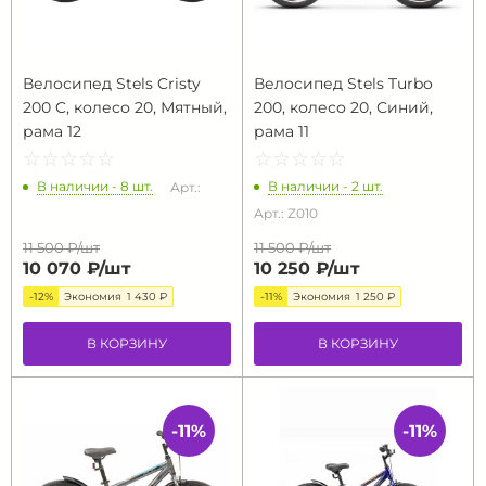
Велосипед Stels Cristy
Велосипед Stels Turbo
200 C, колесо 20, Мятный,
200, колесо 20, Синий,
рама 12
рама 11
☆
★
☆
★
☆
★
☆
★
☆
★
☆
★
☆
★
☆
★
☆
★
☆
★
В наличии - 8 шт.
В наличии - 2 шт.
Арт.:
Арт.: Z010
11 500 ₽/
шт
11 500 ₽/
шт
10 070 ₽/
шт
10 250 ₽/
шт
-12%
Экономия
1 430 ₽
-11%
Экономия
1 250 ₽
В КОРЗИНУ
В КОРЗИНУ
-11%
-11%