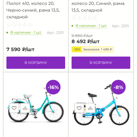
Пилот 410, колесо 20,
колесо 20, Синий, рама
Черно-синий, рама 13,5,
13,5, складной
складной
☆
★
☆
★
☆
★
☆
★
☆
★
☆
★
☆
★
☆
★
☆
★
☆
★
В наличии - 1 шт.
Арт.: Z011
В наличии - 1 шт.
Арт.: Z011
9 990 ₽/
шт
8 492 ₽/
шт
7 590 ₽/
шт
-15%
Экономия
1 499 ₽
В КОРЗИНУ
В КОРЗИНУ
-16%
-8%