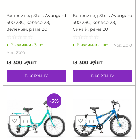
Велосипед Stels Avangard
Велосипед Stels Avangard
300 28C, колесо 28,
300 28C, колесо 28,
Зеленый, рама 20
Синий, рама 20
☆
★
☆
★
☆
★
☆
★
☆
★
☆
★
☆
★
☆
★
☆
★
☆
★
В наличии - 3 шт.
В наличии - 1 шт.
Арт.: Z010
Арт.: Z010
13 300 ₽/
шт
13 300 ₽/
шт
В КОРЗИНУ
В КОРЗИНУ
-5%