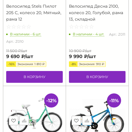
Велосипед Stels Пилот
Велосипед Десна 2100,
205 С, колесо 20, Мятный,
колесо 20, Голубой, рама
рама 12
13, складной
☆
★
☆
★
☆
★
☆
★
☆
★
☆
★
☆
★
☆
★
☆
★
☆
★
В наличии - 6 шт.
В наличии - 4 шт.
Арт.: Z011
Арт.: Z010
11 500 ₽/
шт
10 900 ₽/
шт
9 690 ₽/
шт
9 990 ₽/
шт
-16%
Экономия
1 810 ₽
-8%
Экономия
910 ₽
В КОРЗИНУ
В КОРЗИНУ
-12%
-11%