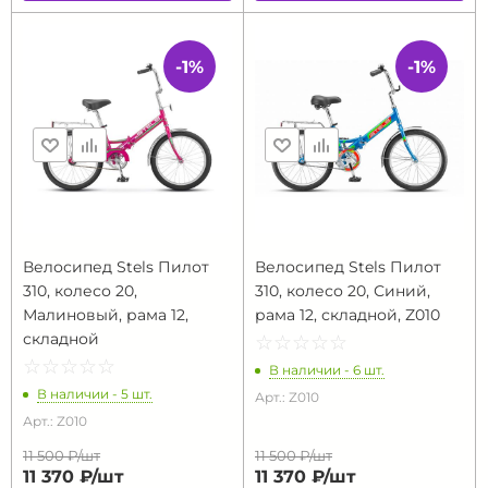
-1%
-1%
Велосипед Stels Пилот
Велосипед Stels Пилот
310, колесо 20,
310, колесо 20, Синий,
Малиновый, рама 12,
рама 12, складной, Z010
складной
☆
★
☆
★
☆
★
☆
★
☆
★
☆
★
☆
★
☆
★
☆
★
☆
★
В наличии - 6 шт.
В наличии - 5 шт.
Арт.: Z010
Арт.: Z010
11 500 ₽/
шт
11 500 ₽/
шт
11 370 ₽/
шт
11 370 ₽/
шт