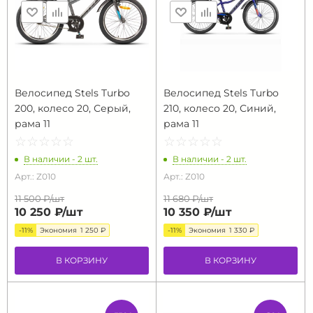
Велосипед Stels Turbo
Велосипед Stels Turbo
200, колесо 20, Серый,
210, колесо 20, Синий,
рама 11
рама 11
☆
★
☆
★
☆
★
☆
★
☆
★
☆
★
☆
★
☆
★
☆
★
☆
★
В наличии - 2 шт.
В наличии - 2 шт.
Арт.: Z010
Арт.: Z010
11 500 ₽/
шт
11 680 ₽/
шт
10 250 ₽/
шт
10 350 ₽/
шт
-11%
Экономия
1 250 ₽
-11%
Экономия
1 330 ₽
В КОРЗИНУ
В КОРЗИНУ