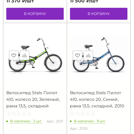
11 370 ₽/
шт
11 500 ₽/
шт
В КОРЗИНУ
В КОРЗИНУ
Велосипед Stels Пилот
Велосипед Stels Пилот
410, колесо 20, Зеленый,
410, колесо 20, Синий,
рама 13,5, складной
рама 13,5, складной, Z010
☆
★
☆
★
☆
★
☆
★
☆
★
☆
★
☆
★
☆
★
☆
★
☆
★
В наличии - 2 шт.
В наличии - 9 шт.
Арт.: Z011
Арт.: Z010