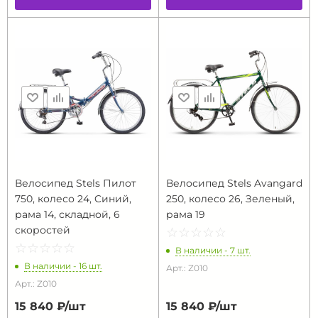
Велосипед Stels Пилот
Велосипед Stels Avangard
750, колесо 24, Cиний,
250, колесо 26, Зеленый,
рама 14, складной, 6
рама 19
скоростей
☆
★
☆
★
☆
★
☆
★
☆
★
☆
★
☆
★
☆
★
☆
★
☆
★
В наличии - 7 шт.
В наличии - 16 шт.
Арт.: Z010
Арт.: Z010
15 840 ₽/
шт
15 840 ₽/
шт