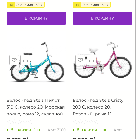
-1%
Экономия
130 ₽
-1%
Экономия
130 ₽
В КОРЗИНУ
В КОРЗИНУ
Велосипед Stels Пилот
Велосипед Stels Cristy
310 С, колесо 20, Морская
200 C, колесо 20,
волна, рама 12, складной
Розовый, рама 12
☆
★
☆
★
☆
★
☆
★
☆
★
☆
★
☆
★
☆
★
☆
★
☆
★
В наличии - 1 шт.
В наличии - 1 шт.
Арт.: Z010
Арт.: