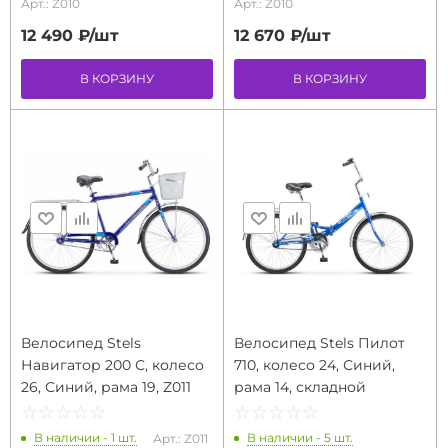
Арт.: Z010
Арт.: Z010
12 490 ₽/
шт
12 670 ₽/
шт
В КОРЗИНУ
В КОРЗИНУ
Велосипед Stels
Велосипед Stels Пилот
Навигатор 200 С, колесо
710, колесо 24, Синий,
26, Синий, рама 19, Z011
рама 14, складной
☆
★
☆
★
☆
★
☆
★
☆
★
☆
★
☆
★
☆
★
☆
★
☆
★
В наличии - 1 шт.
В наличии - 5 шт.
Арт.: Z011