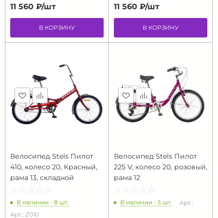
11 560 ₽/
шт
11 560 ₽/
шт
В КОРЗИНУ
В КОРЗИНУ
Велосипед Stels Пилот
Велосипед Stels Пилот
410, колесо 20, Красный,
225 V, колесо 20, розовый,
рама 13, складной
рама 12
☆
★
☆
★
☆
★
☆
★
☆
★
☆
★
☆
★
☆
★
☆
★
☆
★
В наличии - 8 шт.
В наличии - 5 шт.
Арт.:
Арт.: Z010