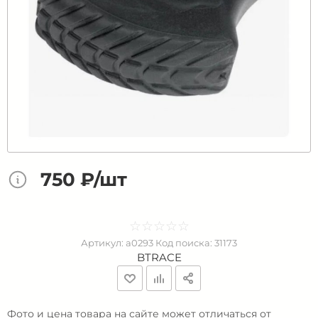
750 ₽/шт
☆
★
☆
★
☆
★
☆
★
☆
★
Артикул:
a0293
Код поиска:
31173
BTRACE
Фото и цена товара на сайте может отличаться от