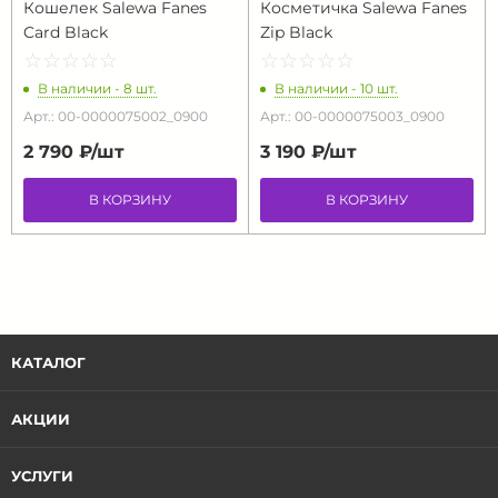
Кошелек Salewa Fanes
Косметичка Salewa Fanes
Card Black
Zip Black
☆
★
☆
★
☆
★
☆
★
☆
★
☆
★
☆
★
☆
★
☆
★
☆
★
В наличии - 8 шт.
В наличии - 10 шт.
Арт.: 00-0000075002_0900
Арт.: 00-0000075003_0900
2 790 ₽/
шт
3 190 ₽/
шт
В КОРЗИНУ
В КОРЗИНУ
КАТАЛОГ
АКЦИИ
УСЛУГИ