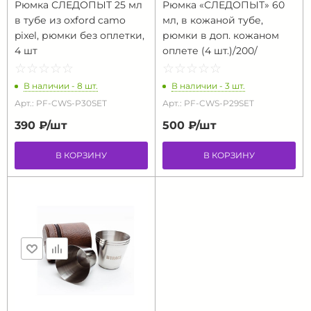
Рюмка СЛЕДОПЫТ 25 мл
Рюмка «СЛЕДОПЫТ» 60
в тубе из oxford camo
мл, в кожаной тубе,
pixel, рюмки без оплетки,
рюмки в доп. кожаном
4 шт
оплете (4 шт.)/200/
☆
★
☆
★
☆
★
☆
★
☆
★
☆
★
☆
★
☆
★
☆
★
☆
★
В наличии - 8 шт.
В наличии - 3 шт.
Арт.: PF-CWS-P30SET
Арт.: PF-CWS-P29SET
390 ₽/
шт
500 ₽/
шт
В КОРЗИНУ
В КОРЗИНУ