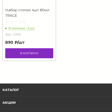
Набор стопок 4шт 80мл
TRACE
☆
★
☆
★
☆
★
☆
★
☆
★
В наличии - 6 шт.
Арт.: C0112
890 ₽/
шт
В КОРЗИНУ
КАТАЛОГ
АКЦИИ