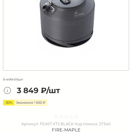
5 499 ₽/шт
3 849 ₽/шт
-30%
Экономия 1 650 ₽
☆
★
☆
★
☆
★
☆
★
☆
★
Артикул:
FEAST XT2 BLACK
Код поиска:
27340
FIRE-MAPLE