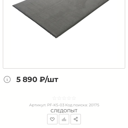
5 890 ₽/шт
☆
★
☆
★
☆
★
☆
★
☆
★
Артикул:
PF-KS-03
Код поиска:
20175
СЛЕДОПЫТ