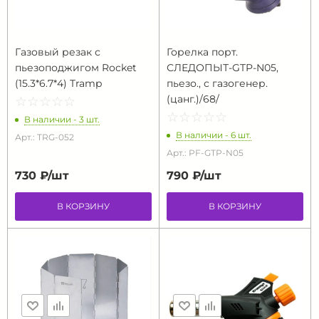
Газовый резак с
Горелка порт.
пьезоподжигом Rocket
СЛЕДОПЫТ-GTP-N05,
(15.3*6.7*4) Tramp
пьезо., с газогенер.
(цанг.)/68/
☆
★
☆
★
☆
★
☆
★
☆
★
☆
★
☆
★
☆
★
☆
★
☆
★
В наличии - 3 шт.
В наличии - 6 шт.
Арт.: TRG-052
Арт.: PF-GTP-N05
730 ₽/
шт
790 ₽/
шт
В КОРЗИНУ
В КОРЗИНУ