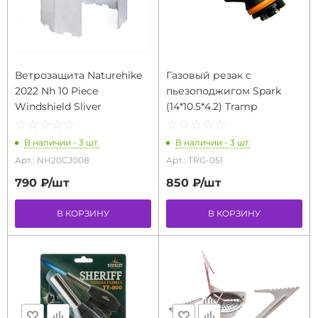
Ветрозащита Naturehike
Газовый резак с
2022 Nh 10 Piece
пьезоподжигом Spark
Windshield Sliver
(14*10.5*4.2) Tramp
☆
★
☆
★
☆
★
☆
★
☆
★
☆
★
☆
★
☆
★
☆
★
☆
★
В наличии - 3 шт.
В наличии - 3 шт.
Арт.: NH20CJ008
Арт.: TRG-051
790 ₽/
шт
850 ₽/
шт
В КОРЗИНУ
В КОРЗИНУ