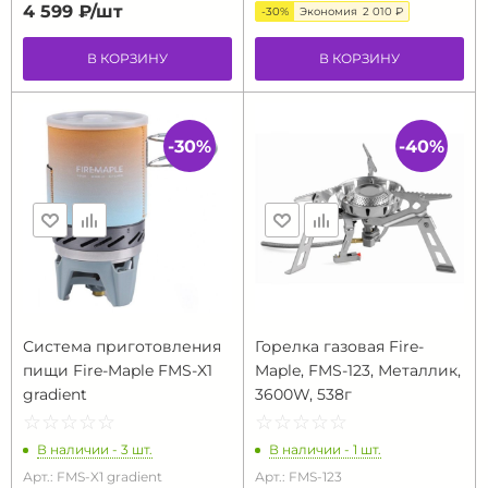
4 599 ₽/
шт
-30%
Экономия
2 010 ₽
В КОРЗИНУ
В КОРЗИНУ
-30%
-40%
Система приготовления
Горелка газовая Fire-
пищи Fire-Maple FMS-X1
Maple, FMS-123, Металлик,
gradient
3600W, 538г
☆
★
☆
★
☆
★
☆
★
☆
★
☆
★
☆
★
☆
★
☆
★
☆
★
В наличии - 3 шт.
В наличии - 1 шт.
Арт.: FMS-X1 gradient
Арт.: FMS-123