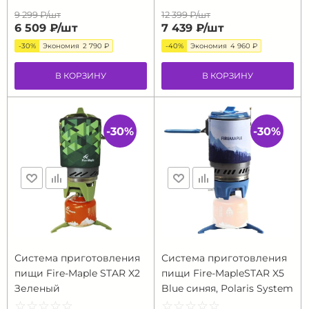
9 299 ₽/
шт
12 399 ₽/
шт
6 509 ₽/
шт
7 439 ₽/
шт
-30%
Экономия
2 790 ₽
-40%
Экономия
4 960 ₽
В КОРЗИНУ
В КОРЗИНУ
-30%
-30%
Система приготовления
Система приготовления
пищи Fire-Maple STAR X2
пищи Fire-MapleSTAR X5
Зеленый
Blue синяя, Polaris System
☆
★
☆
★
☆
★
☆
★
☆
★
☆
★
☆
★
☆
★
☆
★
☆
★