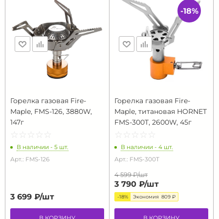
-18%
Горелка газовая Fire-
Горелка газовая Fire-
Maple, FMS-126, 3880W,
Maple, титановая HORNET
147г
FMS-300T, 2600W, 45г
☆
★
☆
★
☆
★
☆
★
☆
★
☆
★
☆
★
☆
★
☆
★
☆
★
В наличии - 5 шт.
В наличии - 4 шт.
Арт.: FMS-126
Арт.: FMS-300T
4 599 ₽/
шт
3 790 ₽/
шт
3 699 ₽/
шт
-18%
Экономия
809 ₽
В КОРЗИНУ
В КОРЗИНУ