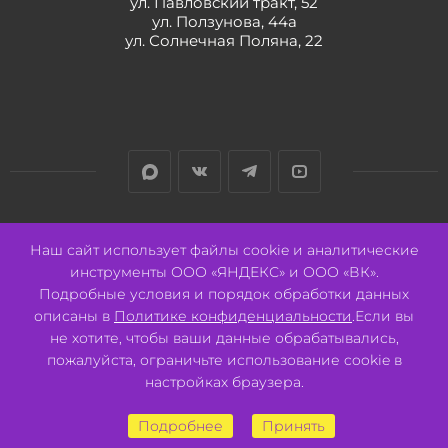
ул. Павловский тракт, 52
ул. Ползунова, 44а
ул. Солнечная Поляна, 22
Разработано:
Авалон
Наш сайт использует файлы cookie и аналитические
инструменты ООО «ЯНДЕКС» и ООО «ВК».
Подробные условия и порядок обработки данных
описаны в
Политике конфиденциальности
.Если вы
не хотите, чтобы ваши данные обрабатывались,
2026 © ООО "СВК"/ 656064 г. Барнаул, ул. Павловский тракт, 52.
ИНН 2221130516 ОГРН 1082221000531.
пожалуйста, ограничьте использование cookie в
Pulse - сеть магазинов для активных
настройках браузера.
Подробнее
Принять