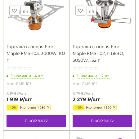
Горелка газовая Fire-
Горелка газовая Fire-
Maple FMS-103, 3000W, 103
Maple FMS-102, ПЬЕЗО,
г
3050W, 132 г
☆
★
☆
★
☆
★
☆
★
☆
★
☆
★
☆
★
☆
★
☆
★
☆
★
В наличии - 4 шт.
В наличии - 6 шт.
Арт.: FMS-103
Арт.: FMS-102
3 199 ₽/
шт
3 799 ₽/
шт
1 919 ₽/
шт
2 279 ₽/
шт
-40%
Экономия
1 280 ₽
-40%
Экономия
1 520 ₽
В КОРЗИНУ
В КОРЗИНУ