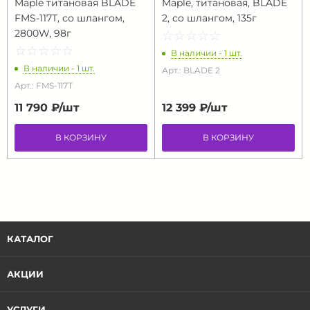
Maple титановая BLADE
Maple, титановая, BLADE
FMS-117T, со шлангом,
2, со шлангом, 135г
2800W, 98г
☆
★
☆
★
☆
★
☆
★
☆
★
☆
★
☆
★
☆
★
☆
★
☆
★
В наличии - 1 шт.
В наличии - 1 шт.
Арт.: BLADE 2
Арт.: FMS-117T
11 790 ₽/
шт
12 399 ₽/
шт
В КОРЗИНУ
В КОРЗИНУ
КАТАЛОГ
АКЦИИ
УСЛУГИ