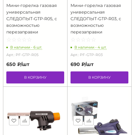
Мини-горелка газовая
Мини-горелка газовая
универсальная
универсальная
СЛЕДОПЫТ-GTP-R05, с
СЛЕДОПЫТ-GTP-R03, с
возможностью
возможностью
перезаправки
перезаправки
☆
★
☆
★
☆
★
☆
★
☆
★
☆
★
☆
★
☆
★
☆
★
☆
★
В наличии - 6 шт.
В наличии - 4 шт.
Арт.: PF-GTP-R05
Арт.: PF-GTP-R03
650 ₽/
шт
690 ₽/
шт
В КОРЗИНУ
В КОРЗИНУ