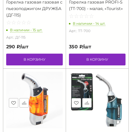
Горелка газовая газовая с
Горелка газовая PROFI-S
пьезоподжигом ДРУЖБА
(TT-700) - малая, «Tourist»
(ДГ-115)
☆
★
☆
★
☆
★
☆
★
☆
★
☆
★
☆
★
☆
★
☆
★
☆
★
В наличии - 14 шт.
В наличии - 15 шт.
Арт.: TT-700
Арт.: ДГ-115
290 ₽/
шт
350 ₽/
шт
В КОРЗИНУ
В КОРЗИНУ