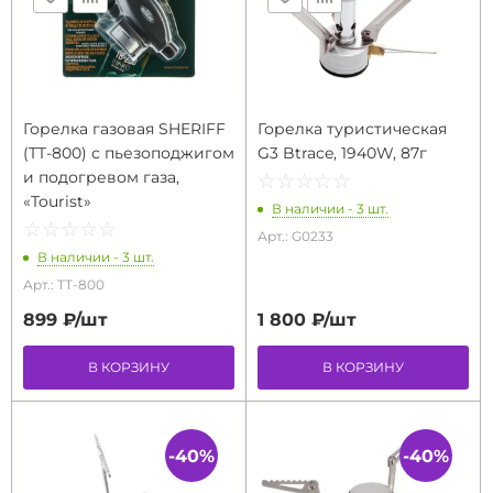
Горелка газовая SHERIFF
Горелка туристическая
(TT-800) с пьезоподжигом
G3 Btrace, 1940W, 87г
и подогревом газа,
☆
★
☆
★
☆
★
☆
★
☆
★
«Tourist»
В наличии - 3 шт.
☆
★
☆
★
☆
★
☆
★
☆
★
Арт.: G0233
В наличии - 3 шт.
Арт.: TT-800
899 ₽/
шт
1 800 ₽/
шт
В КОРЗИНУ
В КОРЗИНУ
-40%
-40%