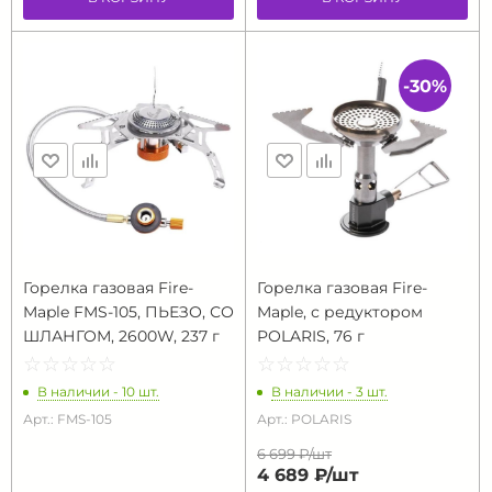
-30%
Горелка газовая Fire-
Горелка газовая Fire-
Maple FMS-105, ПЬЕЗО, СО
Maple, с редуктором
ШЛАНГОМ, 2600W, 237 г
POLARIS, 76 г
☆
★
☆
★
☆
★
☆
★
☆
★
☆
★
☆
★
☆
★
☆
★
☆
★
В наличии - 10 шт.
В наличии - 3 шт.
Арт.: FMS-105
Арт.: POLARIS
6 699 ₽/
шт
4 689 ₽/
шт