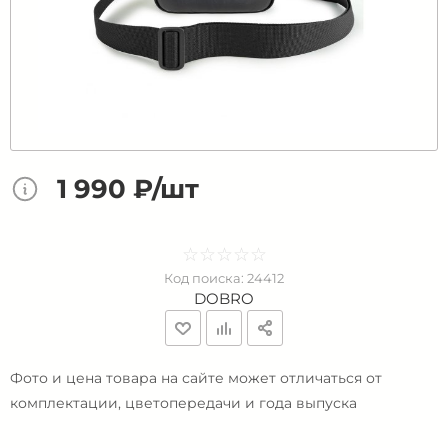
1 990 ₽/шт
☆
★
☆
★
☆
★
☆
★
☆
★
Код поиска:
24412
DOBRO
Фото и цена товара на сайте может отличаться от
комплектации, цветопередачи и года выпуска