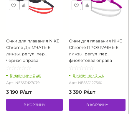
Очки для плавания NIKE
Очки для плавания NIKE
Chrome ДЫМЧАТЫЕ
Chrome ПРОЗРАЧНЫЕ
линзы, регул .пер.,
линзы, регул .пер.,
черная оправа
фиолетовая оправа
☆
★
☆
★
☆
★
☆
★
☆
★
☆
★
☆
★
☆
★
☆
★
☆
★
В наличии - 2 шт.
В наличии - 3 шт.
Арт.: NESSD127079
Арт.: NESSD127560
3 190 ₽/
шт
3 390 ₽/
шт
В КОРЗИНУ
В КОРЗИНУ