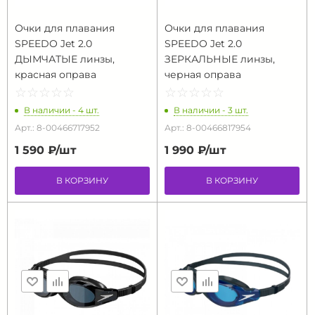
Очки для плавания
Очки для плавания
SPEEDO Jet 2.0
SPEEDO Jet 2.0
ДЫМЧАТЫЕ линзы,
ЗЕРКАЛЬНЫЕ линзы,
красная оправа
черная оправа
☆
★
☆
★
☆
★
☆
★
☆
★
☆
★
☆
★
☆
★
☆
★
☆
★
В наличии - 4 шт.
В наличии - 3 шт.
Арт.: 8-00466717952
Арт.: 8-00466817954
1 590 ₽/
шт
1 990 ₽/
шт
В КОРЗИНУ
В КОРЗИНУ