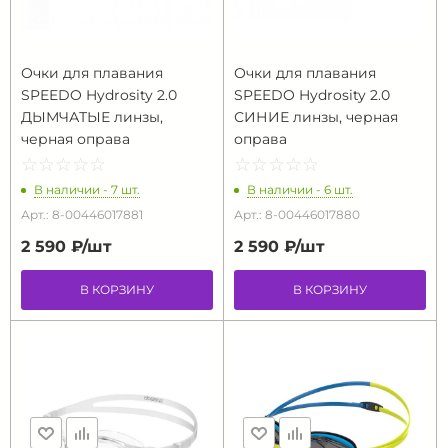
Очки для плавания
Очки для плавания
SPEEDO Hydrosity 2.0
SPEEDO Hydrosity 2.0
ДЫМЧАТЫЕ линзы,
СИНИЕ линзы, черная
черная оправа
оправа
☆
★
☆
★
☆
★
☆
★
☆
★
☆
★
☆
★
☆
★
☆
★
☆
★
В наличии - 7 шт.
В наличии - 6 шт.
Арт.: 8-00446017881
Арт.: 8-00446017880
2 590 ₽/
шт
2 590 ₽/
шт
В КОРЗИНУ
В КОРЗИНУ