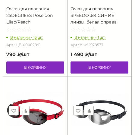
Очки для плавания
Очки для плавания
25DEGREES Poseidon
SPEEDO Jet СИНИЕ
Lilac/Peach
линзы, белая оправа
☆
★
☆
★
☆
★
☆
★
☆
★
☆
★
☆
★
☆
★
☆
★
☆
★
В наличии - 15 шт.
В наличии - 1 шт.
Арт.: ЦБ-00002891
Арт.: 8-092978577
790 ₽/
шт
1 490 ₽/
шт
В КОРЗИНУ
В КОРЗИНУ