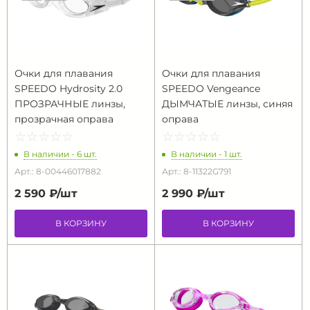
Очки для плавания
Очки для плавания
SPEEDO Hydrosity 2.0
SPEEDO Vengeance
ПРОЗРАЧНЫЕ линзы,
ДЫМЧАТЫЕ линзы, синяя
прозрачная оправа
оправа
☆
★
☆
★
☆
★
☆
★
☆
★
☆
★
☆
★
☆
★
☆
★
☆
★
В наличии - 6 шт.
В наличии - 1 шт.
Арт.: 8-00446017882
Арт.: 8-11322G791
2 590 ₽/
шт
2 990 ₽/
шт
В КОРЗИНУ
В КОРЗИНУ