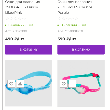
Очки для плавания
Очки для плавания
25DEGREES Dikids
25DEGREES Chubba
Lilac/Pink
Purple
☆
★
☆
★
☆
★
☆
★
☆
★
☆
★
☆
★
☆
★
☆
★
☆
★
В наличии - 1 шт.
В наличии - 5 шт.
Арт.: 25D22001
Арт.: УТ-00019531
490 ₽/
шт
590 ₽/
шт
В КОРЗИНУ
В КОРЗИНУ