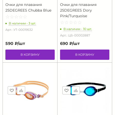
Очки для плавания
Очки для плавания
25DEGREES Chubba Blue
25DEGREES Dory
Pink/Turquoise
☆
★
☆
★
☆
★
☆
★
☆
★
☆
★
☆
★
☆
★
☆
★
☆
★
В наличии - 3 шт.
В наличии - 10 шт.
Арт.: УТ-00019532
Арт.: ЦБ-00002887
590 ₽/
шт
690 ₽/
шт
В КОРЗИНУ
В КОРЗИНУ