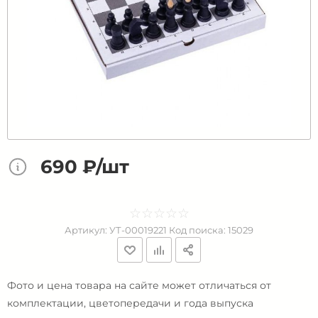
690 ₽/шт
☆
★
☆
★
☆
★
☆
★
☆
★
Артикул:
УТ-00019221
Код поиска:
15029
Фото и цена товара на сайте может отличаться от
комплектации, цветопередачи и года выпуска