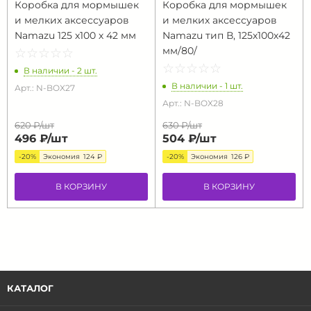
Коробка для мормышек
Коробка для мормышек
и мелких аксессуаров
и мелких аксессуаров
Namazu 125 х100 х 42 мм
Namazu тип В, 125х100х42
мм/80/
☆
★
☆
★
☆
★
☆
★
☆
★
☆
★
☆
★
☆
★
☆
★
☆
★
В наличии - 2 шт.
В наличии - 1 шт.
Арт.: N-BOX27
Арт.: N-BOX28
620 ₽/
шт
630 ₽/
шт
496 ₽/
шт
504 ₽/
шт
-20%
Экономия
124 ₽
-20%
Экономия
126 ₽
В КОРЗИНУ
В КОРЗИНУ
КАТАЛОГ