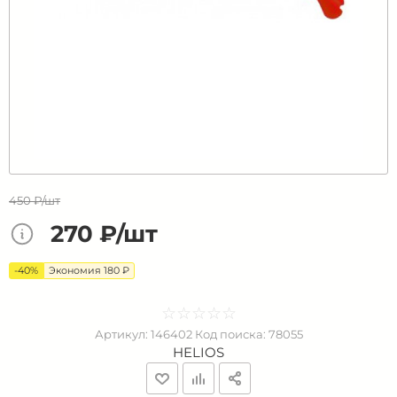
450 ₽/шт
270 ₽/шт
-40%
Экономия 180 ₽
☆
★
☆
★
☆
★
☆
★
☆
★
Артикул:
146402
Код поиска:
78055
HELIOS