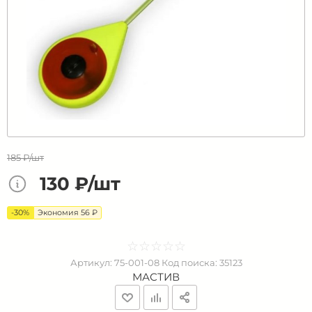
185 ₽/шт
130 ₽/шт
-30%
Экономия 56 ₽
☆
★
☆
★
☆
★
☆
★
☆
★
Артикул:
75-001-08
Код поиска:
35123
МАСТИВ