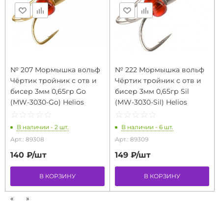
№ 207 Мормышка вольф
№ 222 Мормышка вольф
Чёртик тройник с отв и
Чёртик тройник с отв и
бисер 3мм 0,65гр Go
бисер 3мм 0,65гр Sil
(MW-3030-Go) Helios
(MW-3030-Sil) Helios
☆
★
☆
★
☆
★
☆
★
☆
★
☆
★
☆
★
☆
★
☆
★
☆
★
В наличии - 2 шт.
В наличии - 6 шт.
Арт.: 89308
Арт.: 89309
140 ₽/
шт
149 ₽/
шт
В КОРЗИНУ
В КОРЗИНУ
«
»