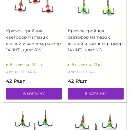
Крючок-тройник
Крючок-тройник
светофор Namazu с
светофор Namazu с
каплей и камнем, размер
каплей и камнем, размер
14 (INT), цвет RW
14 (INT), цвет YG
☆
★
☆
★
☆
★
☆
★
☆
★
☆
★
☆
★
☆
★
☆
★
☆
★
В наличии - 30 шт.
В наличии - 13 шт.
Арт.: N-HTL14RW
Арт.: N-HTL14YG
42 ₽/
шт
42 ₽/
шт
В КОРЗИНУ
В КОРЗИНУ