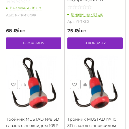
☆
★
☆
★
☆
★
☆
★
☆
★
☆
★
☆
★
☆
★
☆
★
☆
★
В наличии - 18 шт.
В наличии - 81 шт.
Арт.: Я-ТКИ18ФЖ
Арт.: Я-ТК30
68 ₽/
шт
75 ₽/
шт
В КОРЗИНУ
В КОРЗИНУ
Тройник MUSTAD №8 3D
Тройник MUSTAD № 10
глазок с эпоксидом 109P
3D глазок с эпоксидом