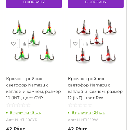
В КОРЗИНУ
В КОРЗИНУ
Крючок-тройник
Крючок-тройник
светофор Namazu с
светофор Namazu с
каплей и камнем, размер
каплей и камнем, размер
10 (INT), цвет GYR
12 (INT), цвет RW
☆
★
☆
★
☆
★
☆
★
☆
★
☆
★
☆
★
☆
★
☆
★
☆
★
В наличии - 8 шт.
В наличии - 24 шт.
Арт.: N-HTL10GYR
Арт.: N-HTL12RW
42 ₽/
шт
42 ₽/
шт