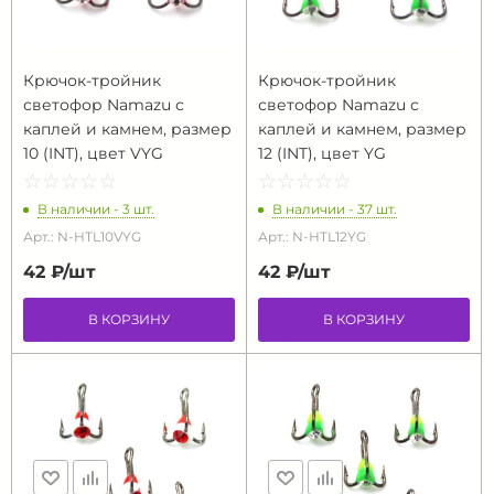
Крючок-тройник
Крючок-тройник
светофор Namazu с
светофор Namazu с
каплей и камнем, размер
каплей и камнем, размер
10 (INT), цвет VYG
12 (INT), цвет YG
☆
★
☆
★
☆
★
☆
★
☆
★
☆
★
☆
★
☆
★
☆
★
☆
★
В наличии - 3 шт.
В наличии - 37 шт.
Арт.: N-HTL10VYG
Арт.: N-HTL12YG
42 ₽/
шт
42 ₽/
шт
В КОРЗИНУ
В КОРЗИНУ