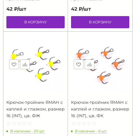
42 ₽/
шт
42 ₽/
шт
В КОРЗИНУ
В КОРЗИНУ
Крючок-тройник ЯМАН с
Крючок-тройник ЯМАН с
каплей и глазком, размер
каплей и глазком, размер
16 (INT), цв. ФЖ
16 (INT), цв. ФК
☆
★
☆
★
☆
★
☆
★
☆
★
☆
★
☆
★
☆
★
☆
★
☆
★
В наличии - 20 шт.
В наличии - 6 шт.