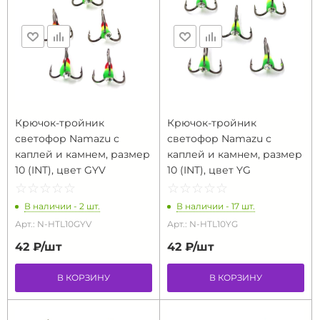
Крючок-тройник
Крючок-тройник
светофор Namazu с
светофор Namazu с
каплей и камнем, размер
каплей и камнем, размер
10 (INT), цвет GYV
10 (INT), цвет YG
☆
★
☆
★
☆
★
☆
★
☆
★
☆
★
☆
★
☆
★
☆
★
☆
★
В наличии - 2 шт.
В наличии - 17 шт.
Арт.: N-HTL10GYV
Арт.: N-HTL10YG
42 ₽/
шт
42 ₽/
шт
В КОРЗИНУ
В КОРЗИНУ