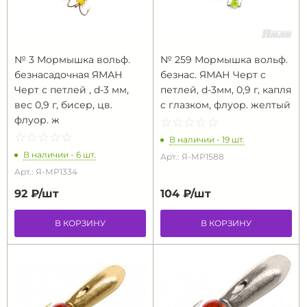
№ 3 Мормышка вольф.
№ 259 Мормышка вольф.
безнасадочная ЯМАН
безнас. ЯМАН Черт с
Черт с петлей , d-3 мм,
петлей, d-3мм, 0,9 г, капля
вес 0,9 г, бисер, цв.
с глазком, флуор. желтый
флуор. ж
☆
★
☆
★
☆
★
☆
★
☆
★
☆
★
☆
★
☆
★
☆
★
☆
★
В наличии - 19 шт.
В наличии - 6 шт.
Арт.: Я-МР1588
Арт.: Я-МР1334
92 ₽/
шт
104 ₽/
шт
В КОРЗИНУ
В КОРЗИНУ