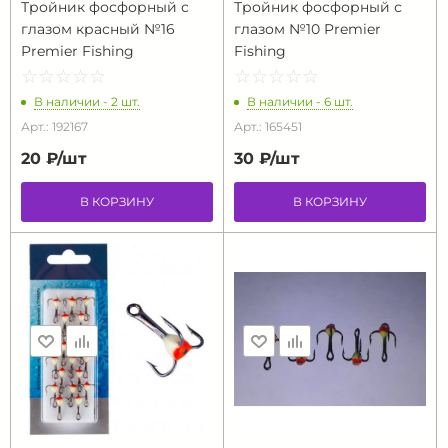
Тройник фосфорный с
Тройник фосфорный с
глазом красный №16
глазом №10 Premier
Premier Fishing
Fishing
☆
★
☆
★
☆
★
☆
★
☆
★
☆
★
☆
★
☆
★
☆
★
☆
★
В наличии - 2 шт.
В наличии - 6 шт.
Арт.: 192167
Арт.: 165451
20 ₽/
шт
30 ₽/
шт
В КОРЗИНУ
В КОРЗИНУ