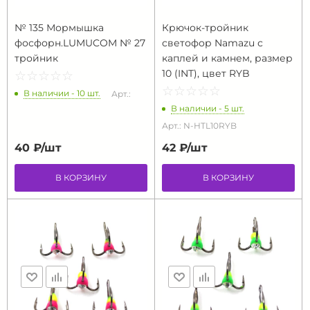
№ 135 Мормышка
Крючок-тройник
фосфорн.LUMUCOM № 27
светофор Namazu с
тройник
каплей и камнем, размер
10 (INT), цвет RYB
☆
★
☆
★
☆
★
☆
★
☆
★
☆
★
☆
★
☆
★
☆
★
☆
★
В наличии - 10 шт.
Арт.:
В наличии - 5 шт.
Арт.: N-HTL10RYB
40 ₽/
шт
42 ₽/
шт
В КОРЗИНУ
В КОРЗИНУ