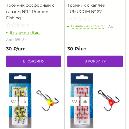
Тройник фосфорный с
Тройник с каплей
глазом №14 Premier
LUMUCOM № 27
Fishing
☆
★
☆
★
☆
★
☆
★
☆
★
☆
★
☆
★
☆
★
☆
★
☆
★
В наличии - 59 шт.
Арт.:
В наличии - 6 шт.
Арт.: 165454
30 ₽/
шт
30 ₽/
шт
В КОРЗИНУ
В КОРЗИНУ