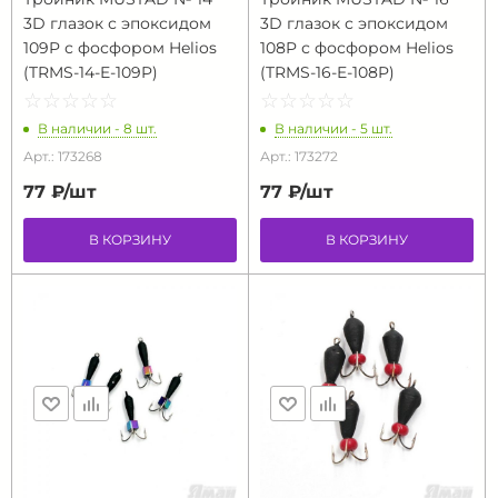
3D глазок с эпоксидом
3D глазок с эпоксидом
109P с фосфором Helios
108P с фосфором Helios
(TRMS-14-E-109P)
(TRMS-16-E-108P)
☆
★
☆
★
☆
★
☆
★
☆
★
☆
★
☆
★
☆
★
☆
★
☆
★
В наличии - 8 шт.
В наличии - 5 шт.
Арт.: 173268
Арт.: 173272
77 ₽/
шт
77 ₽/
шт
В КОРЗИНУ
В КОРЗИНУ