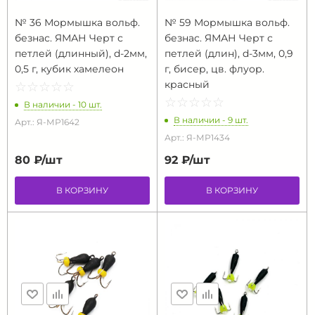
№ 36 Мормышка вольф.
№ 59 Мормышка вольф.
безнас. ЯМАН Черт с
безнас. ЯМАН Черт с
петлей (длинный), d-2мм,
петлей (длин), d-3мм, 0,9
0,5 г, кубик хамелеон
г, бисер, цв. флуор.
красный
☆
★
☆
★
☆
★
☆
★
☆
★
☆
★
☆
★
☆
★
☆
★
☆
★
В наличии - 10 шт.
В наличии - 9 шт.
Арт.: Я-МР1642
Арт.: Я-МР1434
80 ₽/
шт
92 ₽/
шт
В КОРЗИНУ
В КОРЗИНУ