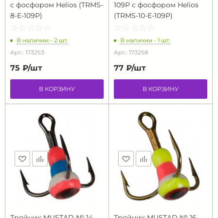
c фосфором Helios (TRMS-
109P с фосфором Helios
8-E-109P)
(TRMS-10-E-109P)
☆
★
☆
★
☆
★
☆
★
☆
★
☆
★
☆
★
☆
★
☆
★
☆
★
В наличии - 2 шт.
В наличии - 1 шт.
Арт.: 173253
Арт.: 173258
75 ₽/
шт
77 ₽/
шт
В КОРЗИНУ
В КОРЗИНУ
Тройник MUSTAD № 14
Тройник MUSTAD № 16