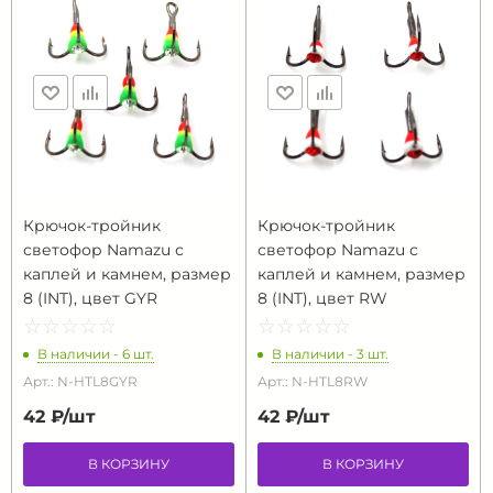
Крючок-тройник
Крючок-тройник
светофор Namazu с
светофор Namazu с
каплей и камнем, размер
каплей и камнем, размер
8 (INT), цвет GYR
8 (INT), цвет RW
☆
★
☆
★
☆
★
☆
★
☆
★
☆
★
☆
★
☆
★
☆
★
☆
★
В наличии - 6 шт.
В наличии - 3 шт.
Арт.: N-HTL8GYR
Арт.: N-HTL8RW
42 ₽/
шт
42 ₽/
шт
В КОРЗИНУ
В КОРЗИНУ