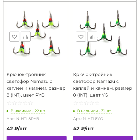
Крючок-тройник
Крючок-тройник
светофор Namazu с
светофор Namazu с
каплей и камнем, размер
каплей и камнем, размер
8 (INT), цвет RYB
8 (INT), цвет YG
☆
★
☆
★
☆
★
☆
★
☆
★
☆
★
☆
★
☆
★
☆
★
☆
★
В наличии - 22 шт.
В наличии - 31 шт.
Арт.: N-HTL8RYB
Арт.: N-HTL8YG
42 ₽/
шт
42 ₽/
шт