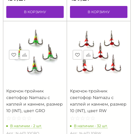
В КОРЗИНУ
В КОРЗИНУ
Крючок-тройник
Крючок-тройник
светофор Namazu с
светофор Namazu с
каплей и камнем, размер
каплей и камнем, размер
10 (INT), цвет GRO
10 (INT), цвет RW
☆
★
☆
★
☆
★
☆
★
☆
★
☆
★
☆
★
☆
★
☆
★
☆
★
В наличии - 2 шт.
В наличии - 32 шт.
Арт.: N-HTL10GRO
Арт.: N-HTL10RW