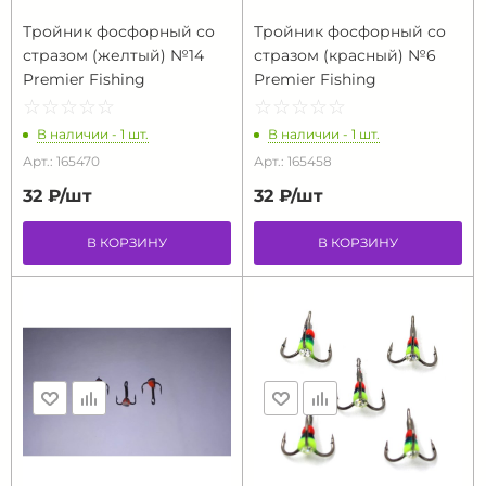
Тройник фосфорный со
Тройник фосфорный со
стразом (желтый) №14
стразом (красный) №6
Premier Fishing
Premier Fishing
☆
★
☆
★
☆
★
☆
★
☆
★
☆
★
☆
★
☆
★
☆
★
☆
★
В наличии - 1 шт.
В наличии - 1 шт.
Арт.: 165470
Арт.: 165458
32 ₽/
шт
32 ₽/
шт
В КОРЗИНУ
В КОРЗИНУ