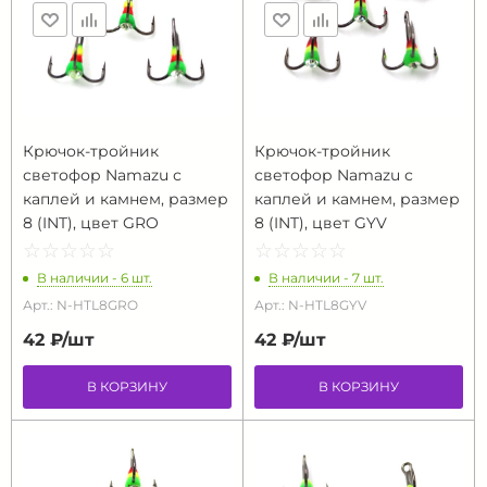
Крючок-тройник
Крючок-тройник
светофор Namazu с
светофор Namazu с
каплей и камнем, размер
каплей и камнем, размер
8 (INT), цвет GRO
8 (INT), цвет GYV
☆
★
☆
★
☆
★
☆
★
☆
★
☆
★
☆
★
☆
★
☆
★
☆
★
В наличии - 6 шт.
В наличии - 7 шт.
Арт.: N-HTL8GRO
Арт.: N-HTL8GYV
42 ₽/
шт
42 ₽/
шт
В КОРЗИНУ
В КОРЗИНУ