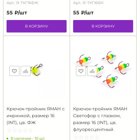
Арт.: Я-ТКГ16ФЖ
Арт.: Я-ТКГ16ФК
55 ₽/
шт
55 ₽/
шт
В КОРЗИНУ
В КОРЗИНУ
Крючок-тройник ЯМАН с
Крючок-тройник ЯМАН
икринкой, размер 16
Светофор с глазком,
(INT), цв. ФЖ
размер 16 (INT), цв.
флуоресцентный
☆
★
☆
★
☆
★
☆
★
☆
★
☆
★
☆
★
☆
★
☆
★
☆
★
В наличии - 10 шт.