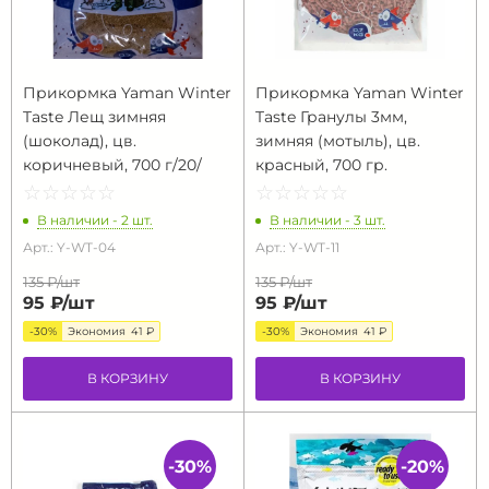
Прикормка Yaman Winter
Прикормка Yaman Winter
Taste Лещ зимняя
Taste Гранулы 3мм,
(шоколад), цв.
зимняя (мотыль), цв.
коричневый, 700 г/20/
красный, 700 гр.
☆
★
☆
★
☆
★
☆
★
☆
★
☆
★
☆
★
☆
★
☆
★
☆
★
В наличии - 2 шт.
В наличии - 3 шт.
Арт.: Y-WT-04
Арт.: Y-WT-11
135 ₽/
шт
135 ₽/
шт
95 ₽/
шт
95 ₽/
шт
-30%
Экономия
41 ₽
-30%
Экономия
41 ₽
В КОРЗИНУ
В КОРЗИНУ
-30%
-20%