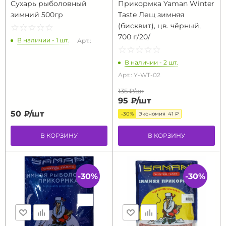
Сухарь рыболовный
Прикормка Yaman Winter
зимний 500гр
Taste Лещ зимняя
(бисквит), цв. чёрный,
☆
★
☆
★
☆
★
☆
★
☆
★
700 г/20/
В наличии - 1 шт.
Арт.:
☆
★
☆
★
☆
★
☆
★
☆
★
В наличии - 2 шт.
Арт.: Y-WT-02
135 ₽/
шт
95 ₽/
шт
50 ₽/
шт
-30%
Экономия
41 ₽
В КОРЗИНУ
В КОРЗИНУ
-30%
-30%