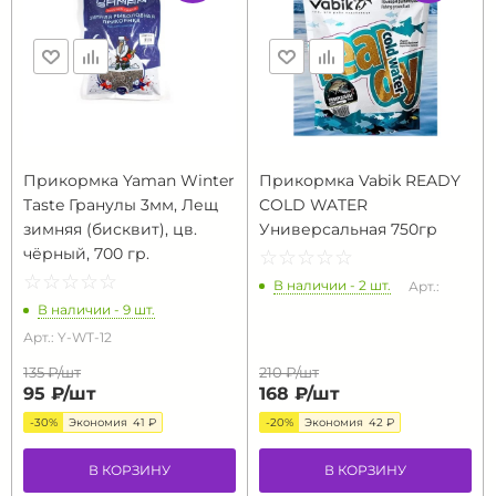
Прикормка Yaman Winter
Прикормка Vabik READY
Taste Гранулы 3мм, Лещ
COLD WATER
зимняя (бисквит), цв.
Универсальная 750гр
чёрный, 700 гр.
☆
★
☆
★
☆
★
☆
★
☆
★
☆
★
☆
★
☆
★
☆
★
☆
★
В наличии - 2 шт.
Арт.:
В наличии - 9 шт.
Арт.: Y-WT-12
135 ₽/
шт
210 ₽/
шт
95 ₽/
шт
168 ₽/
шт
-30%
Экономия
41 ₽
-20%
Экономия
42 ₽
В КОРЗИНУ
В КОРЗИНУ