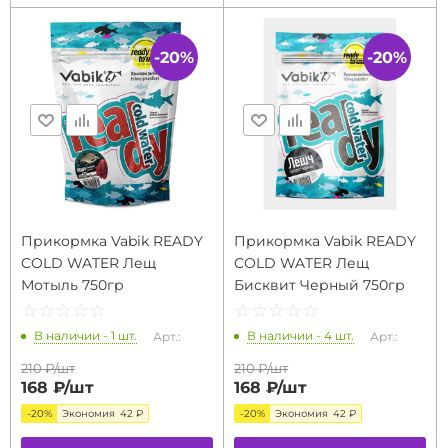
-20%
-20%
Прикормка Vabik READY
Прикормка Vabik READY
COLD WATER Лещ
COLD WATER Лещ
Мотыль 750гр
Бисквит Черный 750гр
☆
★
☆
★
☆
★
☆
★
☆
★
☆
★
☆
★
☆
★
☆
★
☆
★
В наличии - 1 шт.
В наличии - 4 шт.
Арт.:
Арт.:
210 ₽/
шт
210 ₽/
шт
168 ₽/
шт
168 ₽/
шт
-20%
Экономия
42 ₽
-20%
Экономия
42 ₽