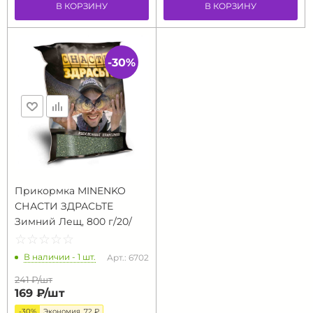
В КОРЗИНУ
В КОРЗИНУ
-30%
Прикормка MINENKO
СНАСТИ ЗДРАСЬТЕ
Зимний Лещ, 800 г/20/
☆
★
☆
★
☆
★
☆
★
☆
★
В наличии - 1 шт.
Арт.: 6702
241 ₽/
шт
169 ₽/
шт
-30%
Экономия
72 ₽