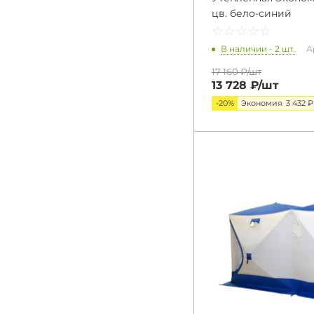
цв. бело-синий
☆
★
☆
★
☆
★
☆
★
☆
★
В наличии - 2 шт.
А
17 160 ₽/
шт
13 728 ₽/
шт
-20%
Экономия
3 432 ₽