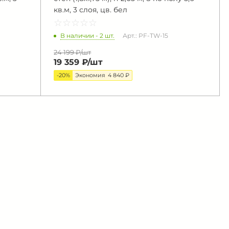
кв.м, 3 слоя, цв. бел
☆
★
☆
★
☆
★
☆
★
☆
★
В наличии - 2 шт.
Арт.: PF-TW-15
24 199 ₽/
шт
19 359 ₽/
шт
-20%
Экономия
4 840 ₽