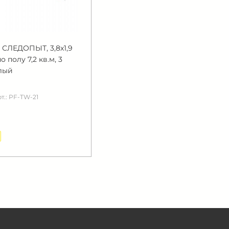
 СЛЕДОПЫТ, 3,8х1,9
о полу 7,2 кв.м, 3
елый
т.: PF-TW-21