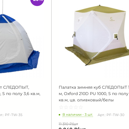
нт СЛЕДОПЫТ,
Палатка зимняя куб СЛЕДОПЫТ 1,
 S по полу 3,6 кв.м,
м, Oxford 210D PU 1000, S по полу 
кв.м, цв. оливковый/белы
☆
★
☆
★
☆
★
☆
★
☆
★
В наличии - 3 шт.
т.: PF-TW-35
Арт.: PF-TW-30
11 310 ₽/
шт