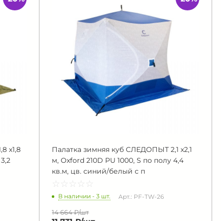
8 х1,8
Палатка зимняя куб СЛЕДОПЫТ 2,1 х2,1
3,2
м, Oxford 210D PU 1000, S по полу 4,4
кв.м, цв. синий/белый с п
☆
★
☆
★
☆
★
☆
★
☆
★
В наличии - 3 шт.
Арт.: PF-TW-26
14 664 ₽/
шт