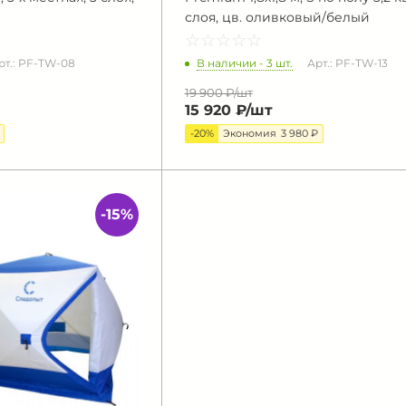
слоя, цв. оливковый/белый
☆
★
☆
★
☆
★
☆
★
☆
★
В наличии - 3 шт.
рт.: PF-TW-08
Арт.: PF-TW-13
19 900 ₽/
шт
15 920 ₽/
шт
-20%
Экономия
3 980 ₽
-15%