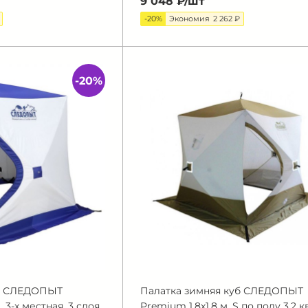
9 048 ₽/
шт
-20%
Экономия
2 262 ₽
-20%
уб СЛЕДОПЫТ
Палатка зимняя куб СЛЕДОПЫТ
3-х местная, 3 слоя,
Premium 1,8х1,8 м, S по полу 3,2 кв