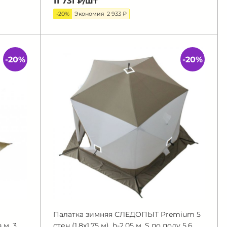
11 731 ₽/
шт
-20%
Экономия
2 933 ₽
-20%
-20%
Палатка зимняя СЛЕДОПЫТ Premium 5
.м, 3
стен (1,8х1,75 м), h-2,05 м, S по полу 5,6