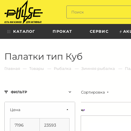
Твой
пульс
КАТАЛОГ
ПРОКАТ
СЕРВИС
АК
Твой
Палатки тип Куб
пульс:
сеть
магазинов
для
Главная
Товары
Рыбалка
Зимняя рыбалка
Па
активных
в
Барнауле:
Сортировка
ФИЛЬТР
Цена