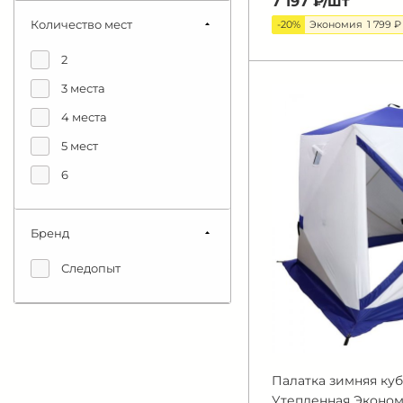
7 197 ₽/
шт
Количество мест
-20%
Экономия
1 799 ₽
2
3 места
4 места
5 мест
6
Бренд
Следопыт
Палатка зимняя к
Утепленная Эконом, 