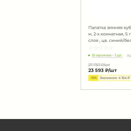
Палатка зимняя куб
м, 2-х комнатная, S п
слоя , цв. синий/б
☆
★
☆
★
☆
★
☆
★
☆
★
В наличии - 1 шт.
Ар
27 757 ₽/
шт
23 593 ₽/
шт
-15%
Экономия
4 164 ₽