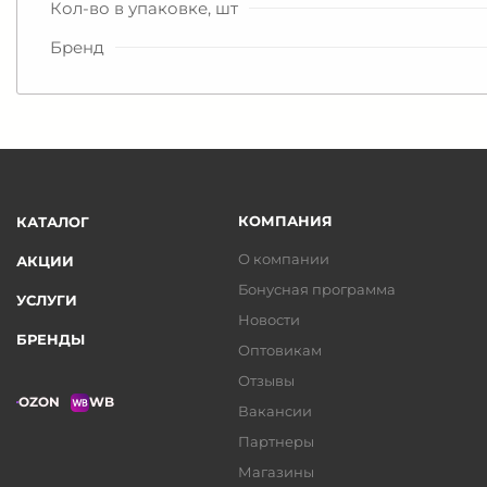
Кол-во в упаковке, шт
Бренд
КОМПАНИЯ
КАТАЛОГ
О компании
АКЦИИ
Бонусная программа
УСЛУГИ
Новости
БРЕНДЫ
Оптовикам
Отзывы
OZON
WB
Вакансии
Партнеры
Магазины