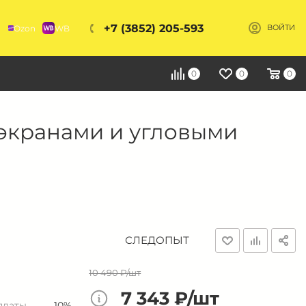
+7 (3852) 205-593
Ozon
WB
ВОЙТИ
Я
0
0
0
с экранами и угловыми
СЛЕДОПЫТ
10 490 ₽/шт
7 343 ₽/шт
платы
10%