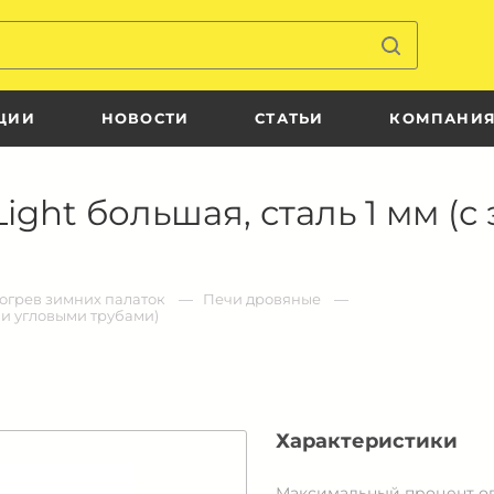
ЦИИ
НОВОСТИ
СТАТЬИ
КОМПАНИ
ght большая, сталь 1 мм (
огрев зимних палаток
Печи дровяные
 и угловыми трубами)
Характеристики
Максимальный процент о