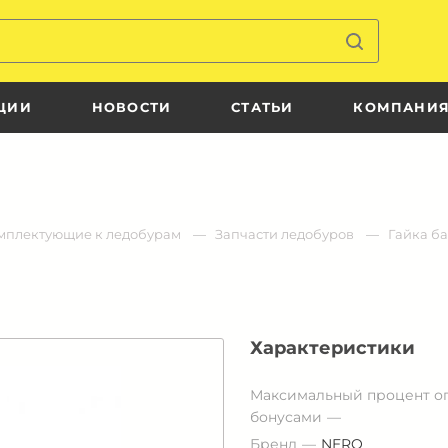
ЦИИ
НОВОСТИ
СТАТЬИ
КОМПАНИ
мплектующие к ледобурам
Запчасти ледобуров
Гайка б
Характеристики
Максимальный процент о
бонусами
Бренд
NERO