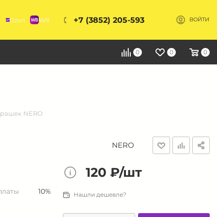
+7 (3852) 205-593
Ozon
WB
ВОЙТИ
Я
0
0
0
арашек NERO
NERO
120 ₽/шт
платы
10%
Нашли дешевле?