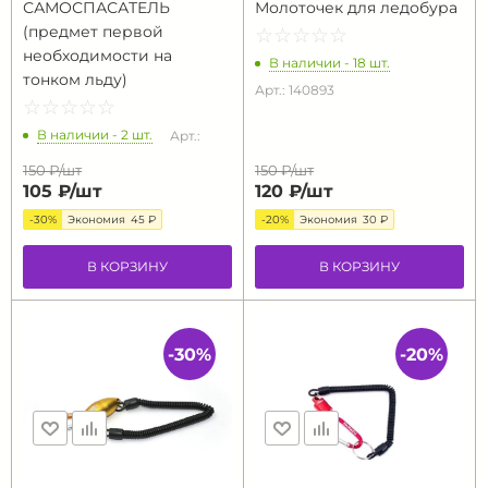
САМОСПАСАТЕЛЬ
Молоточек для ледобура
(предмет первой
☆
★
☆
★
☆
★
☆
★
☆
★
необходимости на
В наличии - 18 шт.
тонком льду)
Арт.: 140893
☆
★
☆
★
☆
★
☆
★
☆
★
В наличии - 2 шт.
Арт.:
150 ₽/
шт
150 ₽/
шт
105 ₽/
шт
120 ₽/
шт
-30%
Экономия
45 ₽
-20%
Экономия
30 ₽
В КОРЗИНУ
В КОРЗИНУ
-30%
-20%