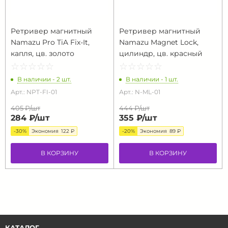
Ретривер магнитный
Ретривер магнитный
Namazu Pro TiA Fix-It,
Namazu Magnet Lock,
капля, цв. золото
цилиндр, цв. красный
☆
★
☆
★
☆
★
☆
★
☆
★
☆
★
☆
★
☆
★
☆
★
☆
★
В наличии - 2 шт.
В наличии - 1 шт.
Арт.: NPT-FI-01
Арт.: N-ML-01
405 ₽/
шт
444 ₽/
шт
284 ₽/
шт
355 ₽/
шт
-30%
Экономия
122 ₽
-20%
Экономия
89 ₽
В КОРЗИНУ
В КОРЗИНУ
КАТАЛОГ