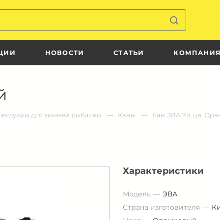
ЦИИ
НОВОСТИ
СТАТЬИ
КОМПАНИ
й
сессуары для зимней рыбалки
Каны
Кан ЭВА 7л, цв. Ор
Характеристики
Модель
ЭВА
Страна изготовителя
К