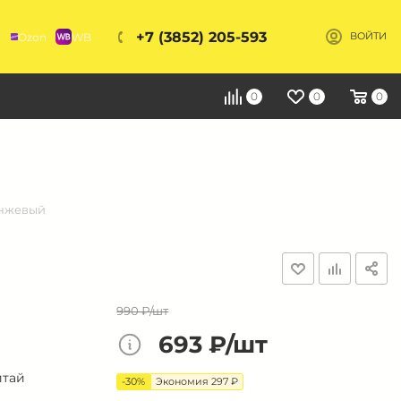
+7 (3852) 205-593
Ozon
WB
ВОЙТИ
Я
0
0
0
анжевый
990 ₽/шт
693 ₽/шт
итай
-30%
Экономия 297 ₽