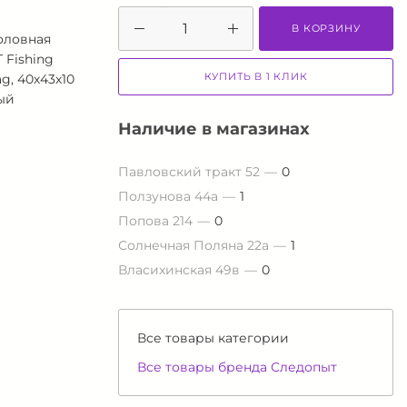
В КОРЗИНУ
оловная
Fishing
КУПИТЬ В 1 КЛИК
g, 40х43х10
рый
Наличие в магазинах
Павловский тракт 52
0
Ползунова 44а
1
Попова 214
0
Солнечная Поляна 22а
1
Власихинская 49в
0
Все товары категории
Все товары бренда Следопыт