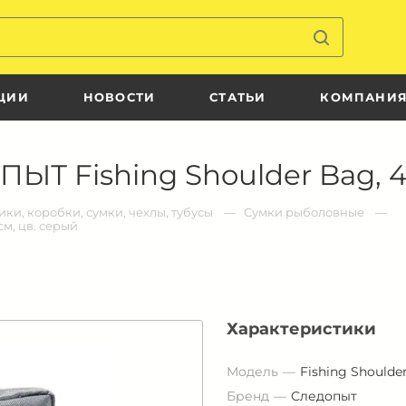
ЦИИ
НОВОСТИ
СТАТЬИ
КОМПАНИ
Т Fishing Shoulder Bag, 40
ки, коробки, сумки, чехлы, тубусы
Сумки рыболовные
м, цв. серый
Характеристики
Модель
Fishing Shoulde
Бренд
Следопыт