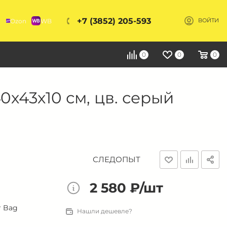
+7 (3852) 205-593
Ozon
WB
ВОЙТИ
Я
0
0
0
х43х10 см, цв. серый
СЛЕДОПЫТ
2 580 ₽/шт
r Bag
Нашли дешевле?