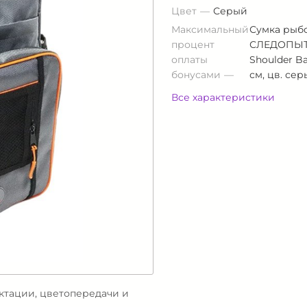
Цвет
Серый
Максимальный
Сумка рыб
процент
СЛЕДОПЫТ 
оплаты
Shoulder Ba
бонусами
см, цв. се
Все характеристики
ектации, цветопередачи и