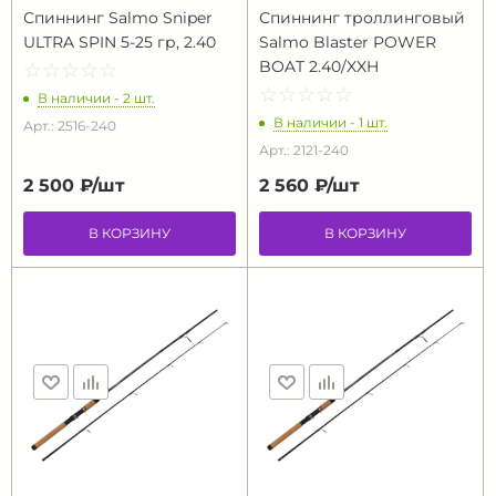
Спиннинг Salmo Sniper
Спиннинг троллинговый
ULTRA SPIN 5-25 гр, 2.40
Salmo Blaster POWER
BOAT 2.40/XXH
☆
★
☆
★
☆
★
☆
★
☆
★
☆
★
☆
★
☆
★
☆
★
☆
★
В наличии - 2 шт.
В наличии - 1 шт.
Арт.: 2516-240
Арт.: 2121-240
2 500 ₽/
шт
2 560 ₽/
шт
В КОРЗИНУ
В КОРЗИНУ