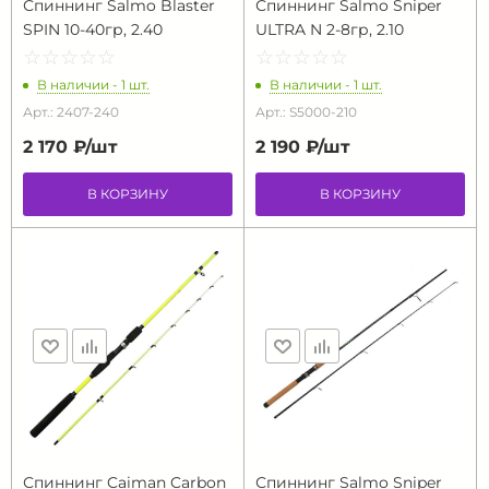
Спиннинг Salmo Blaster
Спиннинг Salmo Sniper
SPIN 10-40гр, 2.40
ULTRA N 2-8гр, 2.10
☆
★
☆
★
☆
★
☆
★
☆
★
☆
★
☆
★
☆
★
☆
★
☆
★
В наличии - 1 шт.
В наличии - 1 шт.
Арт.: 2407-240
Арт.: S5000-210
2 170 ₽/
шт
2 190 ₽/
шт
В КОРЗИНУ
В КОРЗИНУ
Спиннинг Caiman Carbon
Спиннинг Salmo Sniper