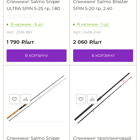
Спиннинг Salmo Sniper
Спиннинг Salmo Blaster
ULTRA SPIN 5-25 гр, 1.80
SPIN 5-20 гр, 2.40
☆
★
☆
★
☆
★
☆
★
☆
★
☆
★
☆
★
☆
★
☆
★
☆
★
В наличии - 6 шт.
В наличии - 1 шт.
Арт.: 2516-180
Арт.: 2406-240
1 790 ₽/
шт
2 060 ₽/
шт
В КОРЗИНУ
В КОРЗИНУ
Спиннинг Salmo Sniper
Спиннинг троллинговый