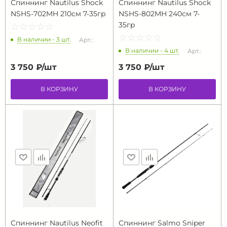
Спиннинг Nautilus Shock
Спиннинг Nautilus Shock
NSHS-702MH 210см 7-35гр
NSHS-802MH 240см 7-
35гр
☆
★
☆
★
☆
★
☆
★
☆
★
☆
★
☆
★
☆
★
☆
★
☆
★
В наличии - 3 шт.
Арт.:
В наличии - 4 шт.
Арт.:
3 750 ₽/
шт
3 750 ₽/
шт
В КОРЗИНУ
В КОРЗИНУ
Спиннинг Nautilus Neofit
Спиннинг Salmo Sniper