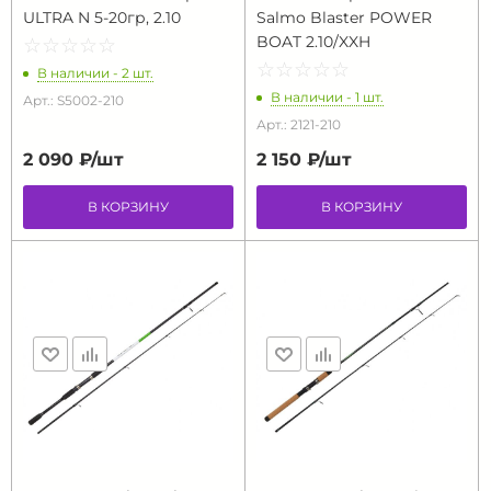
ULTRA N 5-20гр, 2.10
Salmo Blaster POWER
BOAT 2.10/XXH
☆
★
☆
★
☆
★
☆
★
☆
★
☆
★
☆
★
☆
★
☆
★
☆
★
В наличии - 2 шт.
В наличии - 1 шт.
Арт.: S5002-210
Арт.: 2121-210
2 090 ₽/
шт
2 150 ₽/
шт
В КОРЗИНУ
В КОРЗИНУ