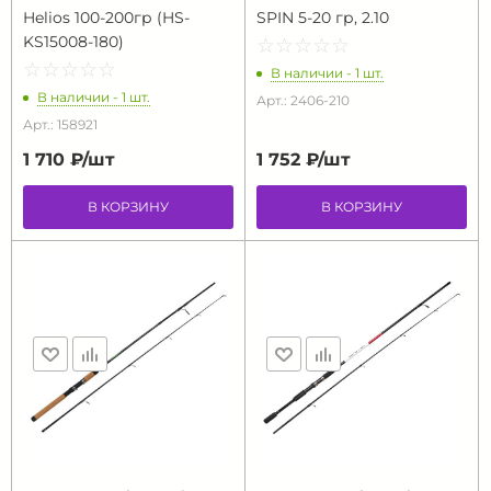
Helios 100-200гр (HS-
SPIN 5-20 гр, 2.10
KS15008-180)
☆
★
☆
★
☆
★
☆
★
☆
★
☆
★
☆
★
☆
★
☆
★
☆
★
В наличии - 1 шт.
В наличии - 1 шт.
Арт.: 2406-210
Арт.: 158921
1 710 ₽/
шт
1 752 ₽/
шт
В КОРЗИНУ
В КОРЗИНУ