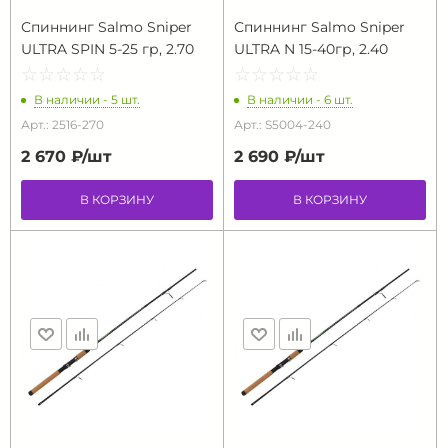
Спиннинг Salmo Sniper
Спиннинг Salmo Sniper
ULTRA SPIN 5-25 гр, 2.70
ULTRA N 15-40гр, 2.40
☆
★
☆
★
☆
★
☆
★
☆
★
☆
★
☆
★
☆
★
☆
★
☆
★
В наличии - 5 шт.
В наличии - 6 шт.
Арт.: 2516-270
Арт.: S5004-240
2 670 ₽/
шт
2 690 ₽/
шт
В КОРЗИНУ
В КОРЗИНУ