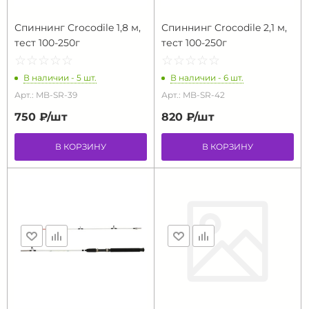
Спиннинг Crocodile 1,8 м,
Спиннинг Crocodile 2,1 м,
тест 100-250г
тест 100-250г
☆
★
☆
★
☆
★
☆
★
☆
★
☆
★
☆
★
☆
★
☆
★
☆
★
В наличии - 5 шт.
В наличии - 6 шт.
Арт.: MB-SR-39
Арт.: MB-SR-42
750 ₽/
шт
820 ₽/
шт
В КОРЗИНУ
В КОРЗИНУ