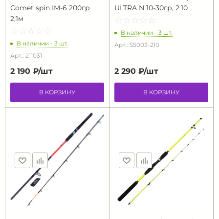
Comet spin IM-6 200гр
ULTRA N 10-30гр, 2.10
2,1м
☆
★
☆
★
☆
★
☆
★
☆
★
☆
★
☆
★
☆
★
☆
★
☆
★
В наличии - 3 шт.
В наличии - 3 шт.
Арт.: S5003-210
Арт.: 211031
2 190 ₽/
шт
2 290 ₽/
шт
В КОРЗИНУ
В КОРЗИНУ