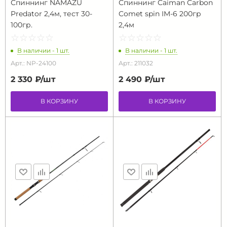
Спиннинг NAMAZU
Спиннинг Caiman Carbon
Predator 2,4м, тест 30-
Comet spin IM-6 200гр
100гр.
2,4м
☆
★
☆
★
☆
★
☆
★
☆
★
☆
★
☆
★
☆
★
☆
★
☆
★
В наличии - 1 шт.
В наличии - 1 шт.
Арт.: NP-24100
Арт.: 211032
2 330 ₽/
шт
2 490 ₽/
шт
В КОРЗИНУ
В КОРЗИНУ