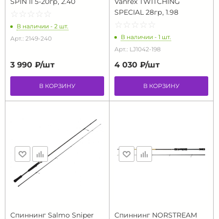
SPIN II 5-20гр, 2.40
Vanrex TWITCHING
SPECIAL 28гр, 1.98
☆
★
☆
★
☆
★
☆
★
☆
★
☆
★
☆
★
☆
★
☆
★
☆
★
В наличии - 2 шт.
В наличии - 1 шт.
Арт.: 2149-240
Арт.: LJ1042-198
3 990 ₽/
шт
4 030 ₽/
шт
В КОРЗИНУ
В КОРЗИНУ
Спиннинг Salmo Sniper
Спиннинг NORSTREAM