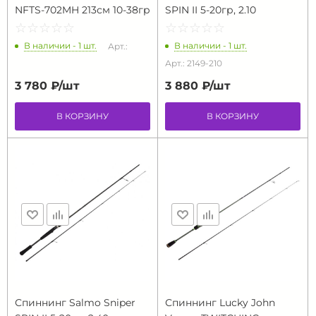
NFTS-702MH 213см 10-38гр
SPIN II 5-20гр, 2.10
☆
★
☆
★
☆
★
☆
★
☆
★
☆
★
☆
★
☆
★
☆
★
☆
★
В наличии - 1 шт.
В наличии - 1 шт.
Арт.:
Арт.: 2149-210
3 780 ₽/
шт
3 880 ₽/
шт
В КОРЗИНУ
В КОРЗИНУ
Спиннинг Salmo Sniper
Спиннинг Lucky John