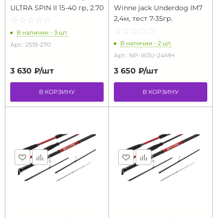
ULTRA SPIN II 15-40 гр, 2.70
Winne jack Underdog IM7
2,4м, тест 7-35гр.
☆
★
☆
★
☆
★
☆
★
☆
★
☆
★
☆
★
☆
★
☆
★
☆
★
В наличии - 3 шт.
В наличии - 2 шт.
Арт.: 2519-270
Арт.: NP-WJU-24MH
3 630 ₽/
шт
3 650 ₽/
шт
В КОРЗИНУ
В КОРЗИНУ