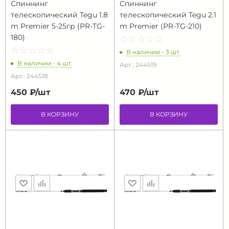
Спиннинг
Спиннинг
телескопический Tegu 1.8
телескопический Tegu 2.1
m Premier 5-25гр (РR-TG-
m Premier (РR-TG-210)
180)
☆
★
☆
★
☆
★
☆
★
☆
★
☆
★
☆
★
☆
★
☆
★
☆
★
В наличии - 3 шт.
В наличии - 4 шт.
Арт.: 244519
Арт.: 244518
450 ₽/
шт
470 ₽/
шт
В КОРЗИНУ
В КОРЗИНУ