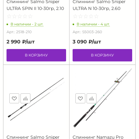
Спиннинг Salmo Sniper
Спиннинг Salmo Sniper
ULTRA SPIN II 10-30гр, 2.10
ULTRA N 10-30гр, 2.60
☆
★
☆
★
☆
★
☆
★
☆
★
☆
★
☆
★
☆
★
☆
★
☆
★
В наличии - 2 шт.
В наличии - 4 шт.
Арт.: 2518-210
Арт.: S5003-260
2 990 ₽/
шт
3 090 ₽/
шт
В КОРЗИНУ
В КОРЗИНУ
Спиннинг Salmo Sniper
Спиннинг Namazu Pro