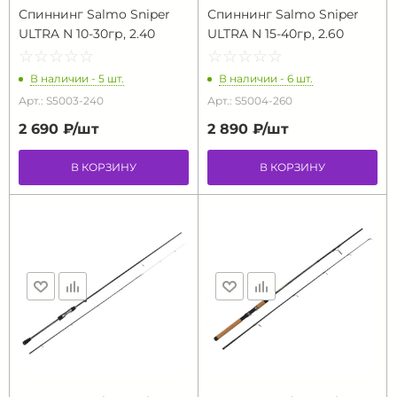
Спиннинг Salmo Sniper
Спиннинг Salmo Sniper
ULTRA N 10-30гр, 2.40
ULTRA N 15-40гр, 2.60
☆
★
☆
★
☆
★
☆
★
☆
★
☆
★
☆
★
☆
★
☆
★
☆
★
В наличии - 5 шт.
В наличии - 6 шт.
Арт.: S5003-240
Арт.: S5004-260
2 690 ₽/
шт
2 890 ₽/
шт
В КОРЗИНУ
В КОРЗИНУ