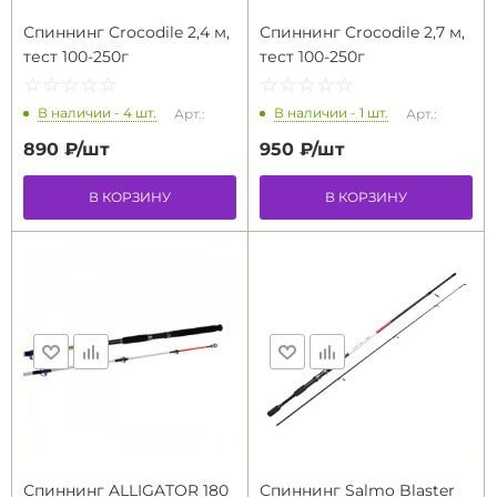
Спиннинг Crocodile 2,4 м,
Спиннинг Crocodile 2,7 м,
тест 100-250г
тест 100-250г
☆
★
☆
★
☆
★
☆
★
☆
★
☆
★
☆
★
☆
★
☆
★
☆
★
В наличии - 4 шт.
В наличии - 1 шт.
Арт.:
Арт.:
890 ₽/
шт
950 ₽/
шт
В КОРЗИНУ
В КОРЗИНУ
Спиннинг ALLIGATOR 180
Спиннинг Salmo Blaster