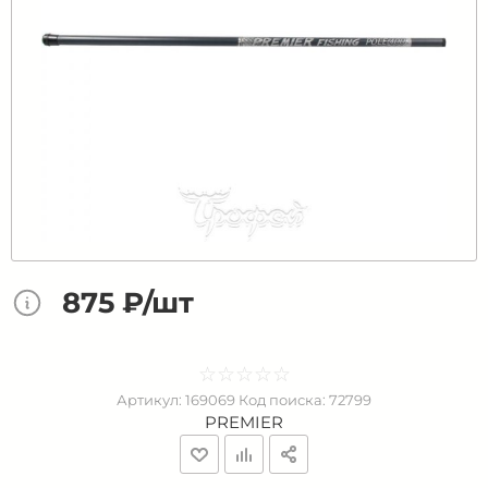
875 ₽/шт
☆
★
☆
★
☆
★
☆
★
☆
★
Артикул:
169069
Код поиска:
72799
PREMIER