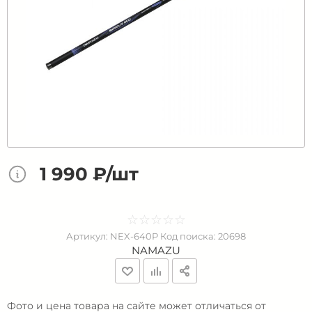
1 990 ₽/шт
☆
★
☆
★
☆
★
☆
★
☆
★
Артикул:
NEX-640P
Код поиска:
20698
NAMAZU
Фото и цена товара на сайте может отличаться от