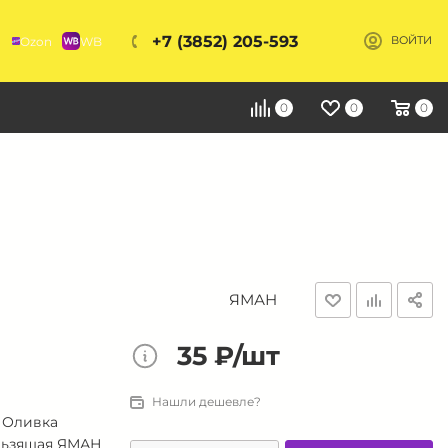
+7 (3852) 205-593
Ozon
WB
ВОЙТИ
Я
0
0
0
ЯМАН
35 ₽/шт
Нашли дешевле?
 Оливка
льзящая ЯМАН