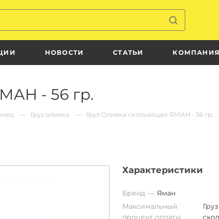
ЦИИ
НОВОСТИ
СТАТЬИ
КОМПАНИ
МАН - 56 гр.
инец
Груз оливка
Груз Оливка скользящая ЯМАН - 56 гр.
Характеристики
Бренд
Яман
Максимальный
Груз
процент оплаты
ско