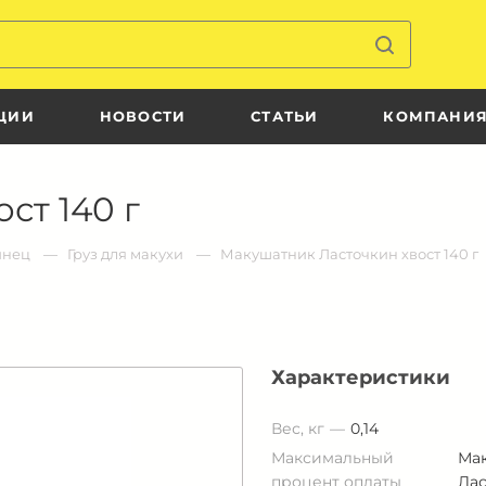
ЦИИ
НОВОСТИ
СТАТЬИ
КОМПАНИ
ст 140 г
инец
Груз для макухи
Макушатник Ласточкин хвост 140 г
Характеристики
Вес, кг
0,14
Максимальный
Ма
процент оплаты
Лас