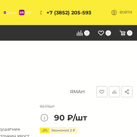
+7 (3852) 205-593
Ozon
WB
ВОЙТИ
Я
0
0
0
ЯМАН
92 ₽/шт
90 ₽/шт
кушатник
-2%
Экономия 2 ₽
точкин хвост