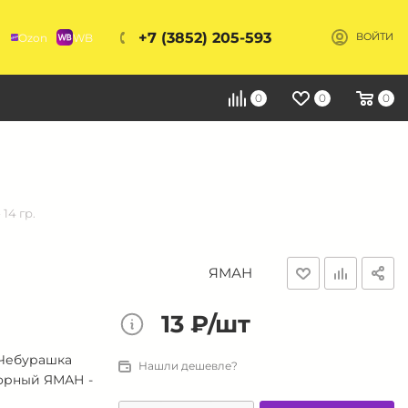
+7 (3852) 205-593
Ozon
WB
ВОЙТИ
Я
0
0
0
14 гр.
ЯМАН
13 ₽/шт
 Чебурашка
Нашли дешевле?
орный ЯМАН -