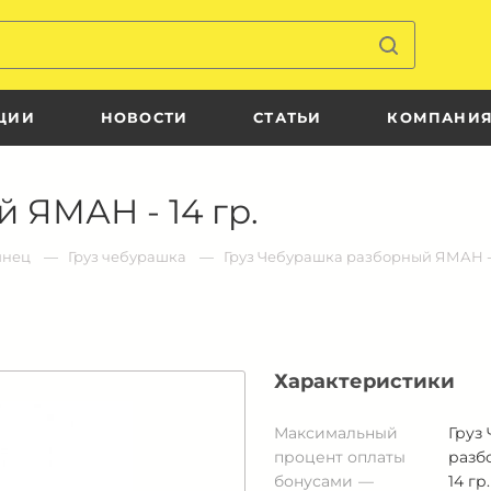
ЦИИ
НОВОСТИ
СТАТЬИ
КОМПАНИ
 ЯМАН - 14 гр.
инец
Груз чебурашка
Груз Чебурашка разборный ЯМАН - 
Характеристики
Максимальный
Груз
процент оплаты
разб
бонусами
14 гр.