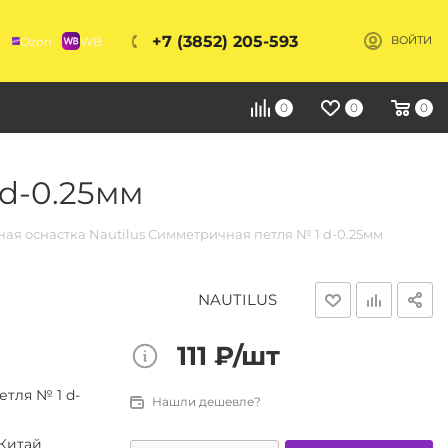
+7 (3852) 205-593
Ozon
WB
ВОЙТИ
Я
0
0
0
 d-0.25мм
ая оснастка Nautilus Симметричная петля № 1 d-0.25мм
NAUTILUS
111 ₽/шт
тля № 1 d-
Нашли дешевле?
Китай