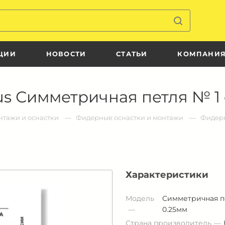
ЦИИ
НОВОСТИ
СТАТЬИ
КОМПАНИ
us Симметричная петля № 1
тажи и оснастки
Фидерные оснастки и монтажи
Фидерн
Характеристики
Модель
Симметричная пе
0.25мм
Страна производитель