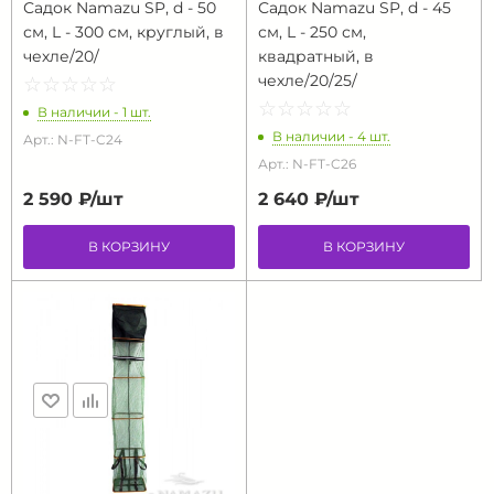
Садок Namazu SP, d - 50
Садок Namazu SP, d - 45
см, L - 300 см, круглый, в
см, L - 250 см,
чехле/20/
квадратный, в
чехле/20/25/
☆
★
☆
★
☆
★
☆
★
☆
★
☆
★
☆
★
☆
★
☆
★
☆
★
В наличии - 1 шт.
В наличии - 4 шт.
Арт.: N-FT-C24
Арт.: N-FT-C26
2 590 ₽/
шт
2 640 ₽/
шт
В КОРЗИНУ
В КОРЗИНУ