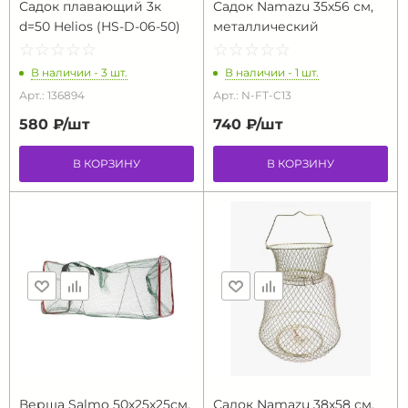
Садок плавающий 3к
Садок Namazu 35х56 см,
d=50 Helios (HS-D-06-50)
металлический
☆
★
☆
★
☆
★
☆
★
☆
★
☆
★
☆
★
☆
★
☆
★
☆
★
В наличии - 3 шт.
В наличии - 1 шт.
Арт.: 136894
Арт.: N-FT-C13
580 ₽/
шт
740 ₽/
шт
В КОРЗИНУ
В КОРЗИНУ
Верша Salmo 50х25х25см,
Садок Namazu 38x58 см,