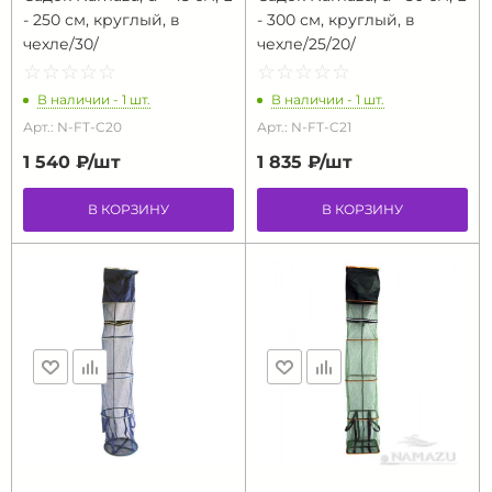
- 250 см, круглый, в
- 300 см, круглый, в
чехле/30/
чехле/25/20/
☆
★
☆
★
☆
★
☆
★
☆
★
☆
★
☆
★
☆
★
☆
★
☆
★
В наличии - 1 шт.
В наличии - 1 шт.
Арт.: N-FT-C20
Арт.: N-FT-C21
1 540 ₽/
шт
1 835 ₽/
шт
В КОРЗИНУ
В КОРЗИНУ