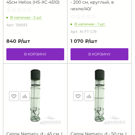
45см Helios (HS-XC-4510)
- 200 см, круглый, в
чехле/40/
☆
★
☆
★
☆
★
☆
★
☆
★
☆
★
☆
★
☆
★
☆
★
☆
★
В наличии - 5 шт.
В наличии - 1 шт.
Арт.: 136933
Арт.: N-FT-C19
840 ₽/
шт
1 070 ₽/
шт
В КОРЗИНУ
В КОРЗИНУ
Садок Namazu, d - 45 см, L
Садок Namazu, d - 50 см, L