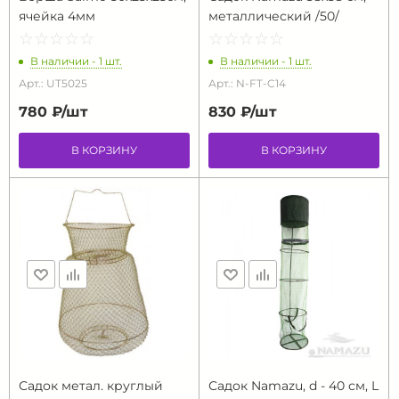
ячейка 4мм
металлический /50/
☆
★
☆
★
☆
★
☆
★
☆
★
☆
★
☆
★
☆
★
☆
★
☆
★
В наличии - 1 шт.
В наличии - 1 шт.
Арт.: UT5025
Арт.: N-FT-C14
780 ₽/
шт
830 ₽/
шт
В КОРЗИНУ
В КОРЗИНУ
Садок метал. круглый
Садок Namazu, d - 40 см, L