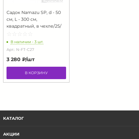
Садок Namazu SP, d - 50
см, L - 300 см,
квадратный, в чехле/25/
☆
★
☆
★
☆
★
☆
★
☆
★
В наличии - 3 шт.
Арт.: N-FT-C27
3 280 ₽/
шт
В КОРЗИНУ
КАТАЛОГ
АКЦИИ