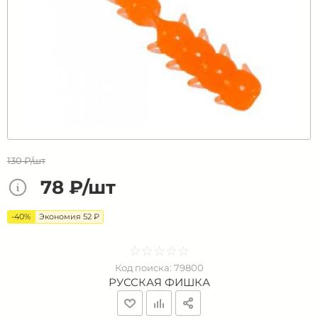
130 ₽/шт
78 ₽/шт
-40%
Экономия 52 ₽
☆
★
☆
★
☆
★
☆
★
☆
★
Код поиска:
79800
РУССКАЯ ФИШКА