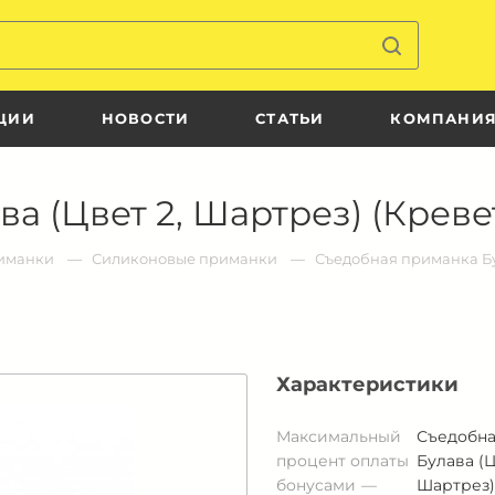
ЦИИ
НОВОСТИ
СТАТЬИ
КОМПАНИ
 (Цвет 2, Шартрез) (Кревет
иманки
Силиконовые приманки
Съедобная приманка Бул
Характеристики
Максимальный
Съедобна
процент оплаты
Булава (Ц
бонусами
Шартрез)