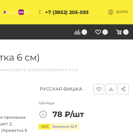
+7 (3852) 205-593
Ozon
WB
ВОЙТИ
Я
0
0
0
ка 6 см)
ава (Цвет 2, Шартрез) (Креветка 6 см)
РУССКАЯ ФИШКА
130 ₽/шт
78 ₽/шт
я приманка
вет 2,
-40%
Экономия 52 ₽
 (Креветка 6