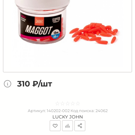
310 ₽/шт
☆
★
☆
★
☆
★
☆
★
☆
★
Артикул:
140202-002
Код поиска:
24062
LUCKY JOHN