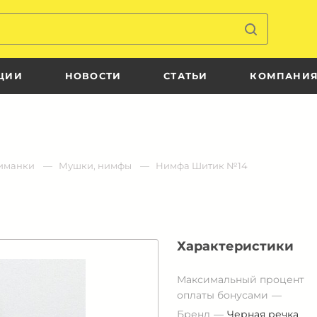
ЦИИ
НОВОСТИ
СТАТЬИ
КОМПАНИ
иманки
Мушки, нимфы
Нимфа Шитик №14
Характеристики
Максимальный процент
оплаты бонусами
Бренд
Черная речка